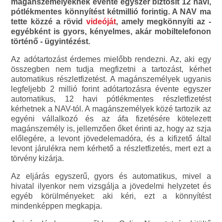
magánszemélyeknek évente egyszer biztosít 12 havi,
pótlékmentes könnyítést kétmillió forintig. A NAV ma
tette közzé a rövid
videóját
, amely megkönnyíti az -
egyébként is gyors, kényelmes, akár mobiltelefonon
történő - ügyintézést.
Az adótartozást érdemes mielőbb rendezni. Az, aki egy
összegben nem tudja megfizetni a tartozást, kérhet
automatikus részletfizetést. A magánszemélyek ugyanis
legfeljebb 2 millió forint adótartozásra évente egyszer
automatikus, 12 havi pótlékmentes részletfizetést
kérhetnek a NAV-tól. A magánszemélyek közé tartozik az
egyéni vállalkozó és az áfa fizetésére kötelezett
magánszemély is, jellemzően őket érinti az, hogy az szja
előlegére, a levont jövedelemadóra, és a kifizető által
levont járulékra nem kérhető a részletfizetés, mert ezt a
törvény kizárja.
Az eljárás egyszerű, gyors és automatikus, mivel a
hivatal ilyenkor nem vizsgálja a jövedelmi helyzetet és
egyéb körülményeket: aki kéri, ezt a könnyítést
mindenképpen megkapja.