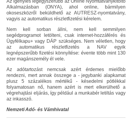
Az igénylés legegyszerűbb az Online Nyomtatványkitöltő
Alkalmazásban (ONYA), ahol online, bármilyen
okoseszközről beküldhető az AUTRESZ-nyomtatvány,
vagyis az automatikus részletfizetési kérelem.
Nem kell sorban állni, nem kell semmilyen
segédprogramot letölteni, csak internet-hozzáférés és
Ügyfélkapu+ vagy DÁP szükséges. Nem véletlen, hogy
az automatikus részletfizetés a NAV egyik
legnépszerűbb fizetési könnyítése: évente több mint 130
ezer magánszemély él vele.
Az adótartozást nemcsak azért érdemes mielőbb
rendezni, mert annak összege a - jegybanki alapkamat
plusz 5 százalékos mértékű - késedelmi pótlékkal
folyamatosan nő, hanem azért is mert elkerülhető a
végrehajtási eljárás, így például a munkabér letiltás vagy
az inkasszó.
Nemzeti Adó- és Vámhivatal