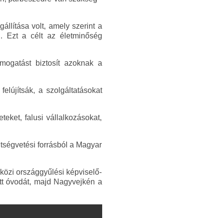
llítása volt, amely szerint a
. Ezt a célt az életminőség
mogatást biztosít azoknak a
lújítsák, a szolgáltatásokat
teket, falusi vállalkozásokat,
öltségvetési forrásból a Magyar
közi országgyűlési képviselő-
ott óvodát, majd Nagyvejkén a