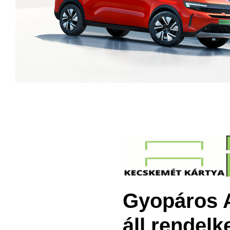
Gyopáros Al
áll rendel