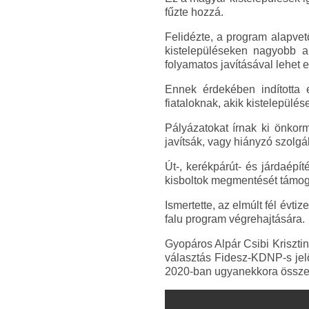
fűzte hozzá.
Felidézte, a program alapvet
kistelepüléseken nagyobb a
folyamatos javításával lehet e
Ennek érdekében indította 
fiataloknak, akik kistelepülés
Pályázatokat írnak ki önkor
javítsák, vagy hiányzó szolgál
Út-, kerékpárút- és járdaépít
kisboltok megmentését támogat
Ismertette, az elmúlt fél évti
falu program végrehajtására.
Gyopáros Alpár Csibi Kriszti
választás Fidesz-KDNP-s jelö
2020-ban ugyanekkora összegű