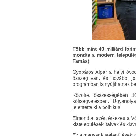
Több mint 40 milliárd fori
mondta a modern település
Tamás)
Gyopáros Alpár a helyi óvodá
összeg van, és "további jó 
programban is nyújthatnak be
Közölte, összességében 10
költségvetésben. "Ugyanolyan
jelentette ki a politikus.
Elmondta, azért érkezett a 
kistelepülések, falvak és kis
Ez a magyar kistelepülések i