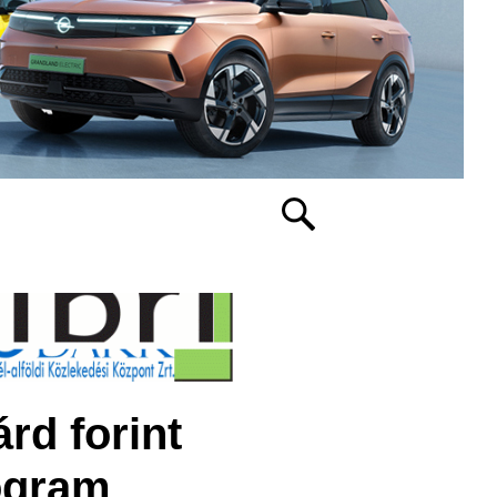
rd forint
rogram