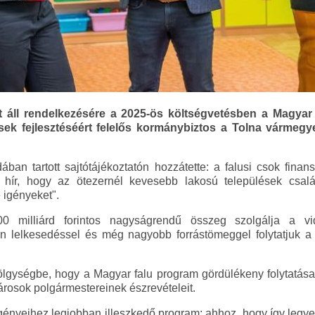
nt áll rendelkezésére a 2025-ös költségvetésben a Magyar 
ek fejlesztéséért felelős kormánybiztos a Tolna vármegye
ban tartott sajtótájékoztatón hozzátette: a falusi csok fina
hír, hogy az ötezernél kevesebb lakosú települések családj
 igényeket".
0 milliárd forintos nagyságrendű összeg szolgálja a vi
 lelkesedéssel és még nagyobb forrástömeggel folytatjuk a f
Völgységbe, hogy a Magyar falu program gördülékeny folytatá
városok polgármestereinek észrevételeit.
gényeihez legjobban illeszkedő program; ahhoz, hogy így legy