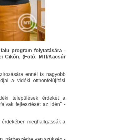
falu program folytatására -
i Cikón. (Fotó: MTI/Kacsúr
nszírozására ennél is nagyobb
ai a vidéki otthonfelújítási
déki települések érdekét a
alvak fejlesztését az idén" -
sa érdekében meghallgassák a
en, párbeszédre van szükség -