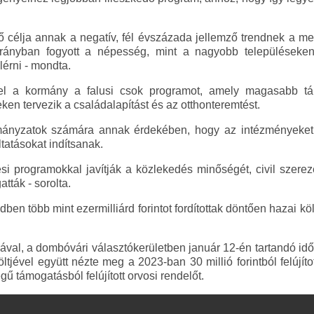
ő célja annak a negatív, fél évszázada jellemző trendnek a megá
rányban fogyott a népesség, mint a nagyobb településeken
lérni - mondta.
el a kormány a falusi csok programot, amely magasabb tá
eken tervezik a családalapítást és az otthonteremtést.
mányzatok számára annak érdekében, hogy az intézményeket fe
tatásokat indítsanak.
ési programokkal javítják a közlekedés minőségét, civil szereze
ták - sorolta.
zedben több mint ezermilliárd forintot fordítottak döntően hazai k
nával, a dombóvári választókerületben január 12-én tartandó idő
ltjével együtt nézte meg a 2023-ban 30 millió forintból felújít
 támogatásból felújított orvosi rendelőt.