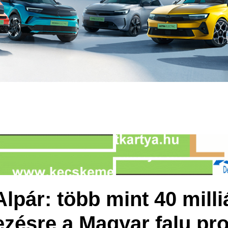
pár: több mint 40 milliá
kezésre a Magyar falu p