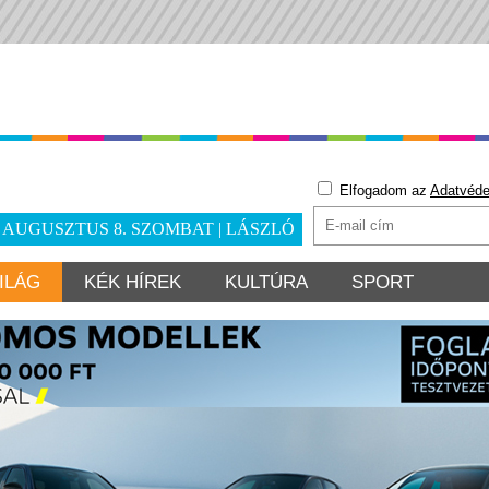
Elfogadom az
Adatvéde
. AUGUSZTUS 8. SZOMBAT | LÁSZLÓ
ILÁG
KÉK HÍREK
KULTÚRA
SPORT