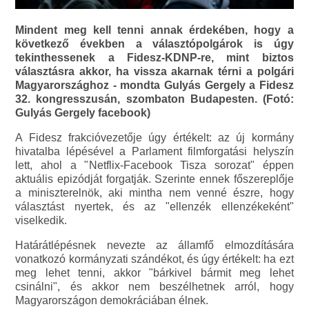
Mindent meg kell tenni annak érdekében, hogy a
következő években a választópolgárok is úgy
tekinthessenek a Fidesz-KDNP-re, mint biztos
választásra akkor, ha vissza akarnak térni a polgári
Magyarországhoz - mondta Gulyás Gergely a Fidesz
32. kongresszusán, szombaton Budapesten. (Fotó:
Gulyás Gergely facebook)
A Fidesz frakcióvezetője úgy értékelt: az új kormány
hivatalba lépésével a Parlament filmforgatási helyszín
lett, ahol a "Netflix-Facebook Tisza sorozat" éppen
aktuális epizódját forgatják. Szerinte ennek főszereplője
a miniszterelnök, aki mintha nem venné észre, hogy
választást nyertek, és az "ellenzék ellenzékeként"
viselkedik.
Határátlépésnek nevezte az államfő elmozdítására
vonatkozó kormányzati szándékot, és úgy értékelt: ha ezt
meg lehet tenni, akkor "bárkivel bármit meg lehet
csinálni", és akkor nem beszélhetnek arról, hogy
Magyarországon demokráciában élnek.