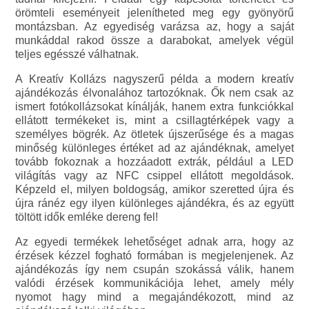
örömteli eseményeit jelenítheted meg egy gyönyörű
montázsban. Az egyediség varázsa az, hogy a saját
munkáddal rakod össze a darabokat, amelyek végül
teljes egésszé válhatnak.
A Kreatív Kollázs nagyszerű példa a modern kreatív
ajándékozás élvonalához tartozóknak. Ők nem csak az
ismert fotókollázsokat kínálják, hanem extra funkciókkal
ellátott termékeket is, mint a csillagtérképek vagy a
személyes bögrék. Az ötletek újszerűsége és a magas
minőség különleges értéket ad az ajándéknak, amelyet
tovább fokoznak a hozzáadott extrák, például a LED
világítás vagy az NFC csippel ellátott megoldások.
Képzeld el, milyen boldogság, amikor szeretted újra és
újra ránéz egy ilyen különleges ajándékra, és az együtt
töltött idők emléke dereng fel!
Az egyedi termékek lehetőséget adnak arra, hogy az
érzések kézzel fogható formában is megjelenjenek. Az
ajándékozás így nem csupán szokássá válik, hanem
valódi érzések kommunikációja lehet, amely mély
nyomot hagy mind a megajándékozott, mind az