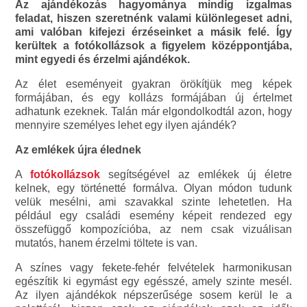
Az ajándékozás hagyománya mindig izgalmas
feladat, hiszen szeretnénk valami különlegeset adni,
ami valóban kifejezi érzéseinket a másik felé. Így
kerültek a fotókollázsok a figyelem középpontjába,
mint egyedi és érzelmi ajándékok.
Az élet eseményeit gyakran örökítjük meg képek
formájában, és egy kollázs formájában új értelmet
adhatunk ezeknek. Talán már elgondolkodtál azon, hogy
mennyire személyes lehet egy ilyen ajándék?
Az emlékek újra élednek
A
fotókollázsok
segítségével az emlékek új életre
kelnek, egy történetté formálva. Olyan módon tudunk
velük mesélni, ami szavakkal szinte lehetetlen. Ha
például egy családi esemény képeit rendezed egy
összefüggő kompozícióba, az nem csak vizuálisan
mutatós, hanem érzelmi töltete is van.
A színes vagy fekete-fehér felvételek harmonikusan
egészítik ki egymást egy egésszé, amely szinte mesél.
Az ilyen ajándékok népszerűsége sosem kerül le a