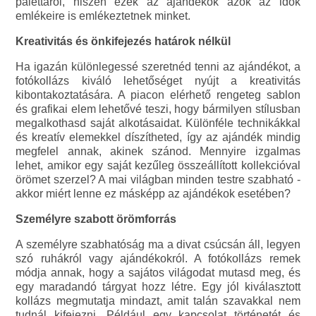
palettáról, hiszen ezek az ajándékok azok az idők
emlékeire is emlékeztetnek minket.
Kreativitás és önkifejezés határok nélkül
Ha igazán különlegessé szeretnéd tenni az ajándékot, a
fotókollázs kiváló lehetőséget nyújt a kreativitás
kibontakoztatására. A piacon elérhető rengeteg sablon
és grafikai elem lehetővé teszi, hogy bármilyen stílusban
megalkothasd saját alkotásaidat. Különféle technikákkal
és kreatív elemekkel díszítheted, így az ajándék mindig
megfelel annak, akinek szánod. Mennyire izgalmas
lehet, amikor egy saját kezűleg összeállított kollekcióval
örömet szerzel? A mai világban minden testre szabható -
akkor miért lenne ez másképp az ajándékok esetében?
Személyre szabott örömforrás
A személyre szabhatóság ma a divat csúcsán áll, legyen
szó ruhákról vagy ajándékokról. A fotókollázs remek
módja annak, hogy a sajátos világodat mutasd meg, és
egy maradandó tárgyat hozz létre. Egy jól kiválasztott
kollázs megmutatja mindazt, amit talán szavakkal nem
tudnál kifejezni. Például egy kapcsolat történetét és