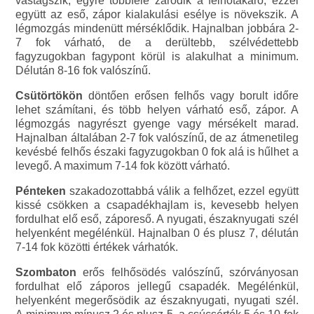
vastagszik, egyre többfelé záródik a felhőtakaró, ezzel
együtt az eső, zápor kialakulási esélye is növekszik. A
légmozgás mindenütt mérséklődik. Hajnalban jobbára 2-
7 fok várható, de a derültebb, szélvédettebb
fagyzugokban fagypont körül is alakulhat a minimum.
Délután 8-16 fok valószínű.
Csütörtökön
döntően erősen felhős vagy borult időre
lehet számítani, és több helyen várható eső, zápor. A
légmozgás nagyrészt gyenge vagy mérsékelt marad.
Hajnalban általában 2-7 fok valószínű, de az átmenetileg
kevésbé felhős északi fagyzugokban 0 fok alá is hűlhet a
levegő. A maximum 7-14 fok között várható.
Pénteken
szakadozottabbá válik a felhőzet, ezzel együtt
kissé csökken a csapadékhajlam is, kevesebb helyen
fordulhat elő eső, záporeső. A nyugati, északnyugati szél
helyenként megélénkül. Hajnalban 0 és plusz 7, délután
7-14 fok közötti értékek várhatók.
Szombaton
erős felhősödés valószínű, szórványosan
fordulhat elő záporos jellegű csapadék. Megélénkül,
helyenként megerősödik az északnyugati, nyugati szél.