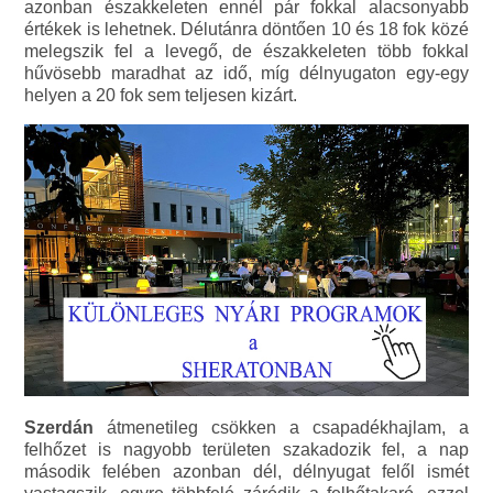
azonban északkeleten ennél pár fokkal alacsonyabb
értékek is lehetnek. Délutánra döntően 10 és 18 fok közé
melegszik fel a levegő, de északkeleten több fokkal
hűvösebb maradhat az idő, míg délnyugaton egy-egy
helyen a 20 fok sem teljesen kizárt.
Szerdán
átmenetileg csökken a csapadékhajlam, a
felhőzet is nagyobb területen szakadozik fel, a nap
második felében azonban dél, délnyugat felől ismét