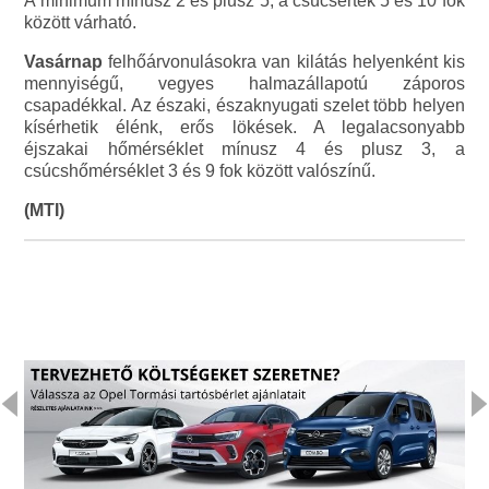
A minimum mínusz 2 és plusz 5, a csúcsérték 5 és 10 fok
között várható.
Vasárnap
felhőárvonulásokra van kilátás helyenként kis
mennyiségű, vegyes halmazállapotú záporos
csapadékkal. Az északi, északnyugati szelet több helyen
kísérhetik élénk, erős lökések. A legalacsonyabb
éjszakai hőmérséklet mínusz 4 és plusz 3, a
csúcshőmérséklet 3 és 9 fok között valószínű.
(MTI)