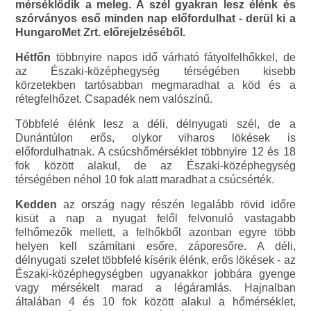
mérséklődik a meleg. A szél gyakran lesz élénk és
szórványos eső minden nap előfordulhat - derül ki a
HungaroMet Zrt. előrejelzéséből.
Hétfőn
többnyire napos idő várható fátyolfelhőkkel, de
az Északi-középhegység térségében kisebb
körzetekben tartósabban megmaradhat a köd és a
rétegfelhőzet. Csapadék nem valószínű.
Többfelé élénk lesz a déli, délnyugati szél, de a
Dunántúlon erős, olykor viharos lökések is
előfordulhatnak. A csúcshőmérséklet többnyire 12 és 18
fok között alakul, de az Északi-középhegység
térségében néhol 10 fok alatt maradhat a csúcsérték.
Kedden
az ország nagy részén legalább rövid időre
kisüt a nap a nyugat felől felvonuló vastagabb
felhőmezők mellett, a felhőkből azonban egyre több
helyen kell számítani esőre, záporesőre. A déli,
délnyugati szelet többfelé kísérik élénk, erős lökések - az
Északi-középhegységben ugyanakkor jobbára gyenge
vagy mérsékelt marad a légáramlás. Hajnalban
általában 4 és 10 fok között alakul a hőmérséklet,