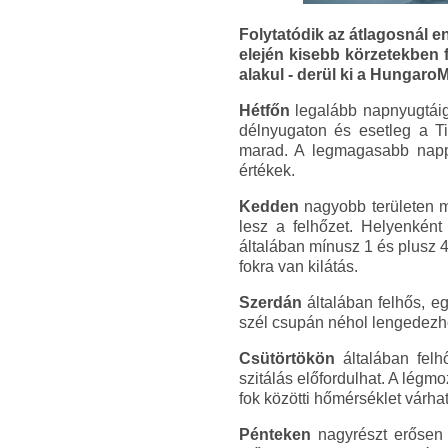
Folytatódik az átlagosnál e
elején kisebb körzetekben 
alakul - derül ki a HungaroM
Hétfőn
legalább napnyugtáig 
délnyugaton és esetleg a Ti
marad. A legmagasabb nappa
értékek.
Kedden
nagyobb területen m
lesz a felhőzet. Helyenként 
általában mínusz 1 és plusz 4
fokra van kilátás.
Szerdán
általában felhős, eg
szél csupán néhol lengedezhet
Csütörtökön
általában felh
szitálás előfordulhat. A lég
fok közötti hőmérséklet várhat
Pénteken
nagyrészt erősen f