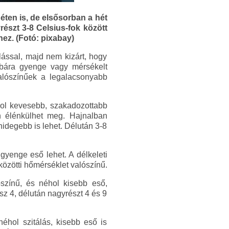
éten is, de elsősorban a hét
észt 3-8 Celsius-fok között
hez. (Fotó: pixabay)
álással, majd nem kizárt, hogy
obbára gyenge vagy mérsékelt
alószínűek a legalacsonyabb
hol kevesebb, szakadozottabb
ton élénkülhet meg. Hajnalban
hidegebb is lehet. Délután 3-8
gyenge eső lehet. A délkeleti
közötti hőmérséklet valószínű.
ószínű, és néhol kisebb eső,
z 4, délután nagyrészt 4 és 9
éhol szitálás, kisebb eső is