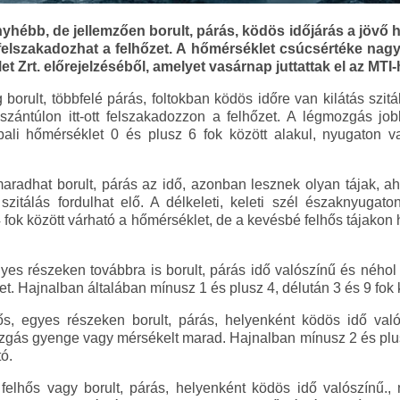
nyhébb, de jellemzően borult, párás, ködös időjárás a jövő h
felszakadozhat a felhőzet. A hőmérséklet csúcsértéke nagyr
et Zrt. előrejelzéséből, amelyet vasárnap juttattak el az MTI-
borult, többfelé párás, foltokban ködös időre van kilátás szit
szántúlon itt-ott felszakadozzon a felhőzet. A légmozgás j
li hőmérséklet 0 és plusz 6 fok között alakul, nyugaton v
aradhat borult, párás az idő, azonban lesznek olyan tájak, a
szitálás fordulhat elő. A délkeleti, keleti szél északnyuga
 fok között várható a hőmérséklet, de a kevésbé felhős tájakon 
yes részeken továbbra is borult, párás idő valószínű és néhol 
. Hajnalban általában mínusz 1 és plusz 4, délután 3 és 9 fok 
ős, egyes részeken borult, párás, helyenként ködös idő val
mozgás gyenge vagy mérsékelt marad. Hajnalban mínusz 2 és plus
ó.
elhős vagy borult, párás, helyenként ködös idő valószínű., n