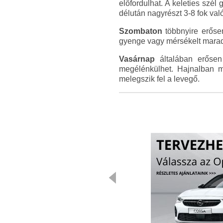
előfordulhat. A keleties szé
délután nagyrészt 3-8 fok val
Szombaton
többnyire erősen
gyenge vagy mérsékelt marad. 
Vasárnap
általában erősen 
megélénkülhet. Hajnalban m
melegszik fel a levegő.