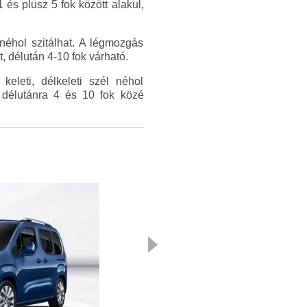
és plusz 5 fok között alakul,
néhol szitálhat. A légmozgás
 délután 4-10 fok várható.
eleti, délkeleti szél néhol
 délutánra 4 és 10 fok közé