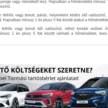
l gyenge vagy mérsékelt lesz. Hajnalban a hőmérséklet mínusz 1 
ószínű.
 felhős vagy borult, párás, helyenként ködös idő valószínű, 
Hajnalban mínusz 1 és plusz 5 fok között alakul a hőmérséklet,
felhős vagy borult idő valószínű, néhol kisebb esővel. A k
ínusz 1 és plusz 5 fok között várható a hőmérséklet, kora