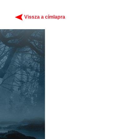
Vissza a címlapra