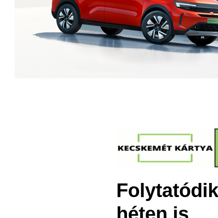
Folytatódik
héten is