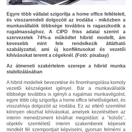
Egyre több vállalat szigorítja a home office feltételeit,
és visszarendeli dolgozóit az irodába - miközben a
munkavállalók többsége továbbra is ragaszkodik a
rugalmassághoz. A CIPD friss adatai szerint a
szervezetek 74%-a működtet hibrid modellt, ám
kevesebb mint fele rendelkezik átlátható
szabályzattal, ami új konfliktusokat és vezetői
kihívásokat teremt a cégeknél. (Fotó: pixabay)
Az átmeneti szakértelem szerepe a hibrid munka
stabilizálásában
A hibrid modellek bevezetése és finomhangolása komoly
vezetői készségeket igényel. Bár a munkavállalók
többsége továbbra is igényli a rugalmas munkavégzést,
egyre több cég szigorítja a home office lehetőségeket, és
visszahívja dolgozóit az irodába. Ez az eltérő szemlélet
könnyen okozhat kihívásokat, amelyek kezelésében az
interim menedzsment kínálhat megoldást: a "külsős",
objektív szemléletű interim szakemberek képesek
mindkét fél szempontjait képviselni, gyorsan felmérni a