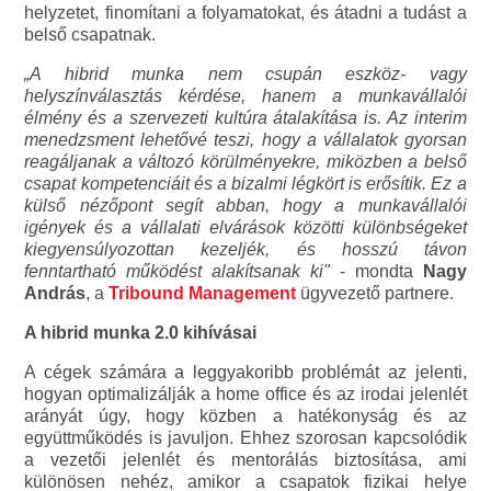
helyzetet, finomítani a folyamatokat, és átadni a tudást a
belső csapatnak.
„A hibrid munka nem csupán eszköz- vagy
helyszínválasztás kérdése, hanem a munkavállalói
élmény és a szervezeti kultúra átalakítása is. Az interim
menedzsment lehetővé teszi, hogy a vállalatok gyorsan
reagáljanak a változó körülményekre, miközben a belső
csapat kompetenciáit és a bizalmi légkört is erősítik. Ez a
külső nézőpont segít abban, hogy a munkavállalói
igények és a vállalati elvárások közötti különbségeket
kiegyensúlyozottan kezeljék, és hosszú távon
fenntartható működést alakítsanak ki"
- mondta
Nagy
András
, a
Tribound Management
ügyvezető partnere.
A hibrid munka 2.0 kihívásai
A cégek számára a leggyakoribb problémát az jelenti,
hogyan optimalizálják a home office és az irodai jelenlét
arányát úgy, hogy közben a hatékonyság és az
együttműködés is javuljon. Ehhez szorosan kapcsolódik
a vezetői jelenlét és mentorálás biztosítása, ami
különösen nehéz, amikor a csapatok fizikai helye