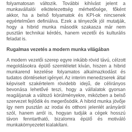
folyamatosan változik. További kihívást jelent a
munkavállalói elkötelezettség mérhetősége, főként
akkor, ha a belső folyamatok és KPI‑ok nincsenek
egyértelműen definiálva. Ezek a tényezők jól mutatják,
hogy a hibrid munka második szakasza már nem
pusztán technikai kérdés, hanem vezetői és kulturális
feladat is.
Rugalmas vezetés a modern munka világában
A modern vezetői szerep egyre inkább rövid távú, célzott
megoldásokra épülő szemléletet kíván, hiszen a hibrid
munkarend kezelése folyamatos alkalmazkodást és
tudatos döntéseket igényel. Az interim menedzserek által
képviselt szakértelem rövidebb idejű, de célirányos
bevonása lehetővé teszi, hogy a vállalatok gyorsan
reagáljanak a változó körülményekre, miközben a belső
szervezet fejlődik és megerősödik. A hibrid munka jövője
így nem pusztán az irodai és otthoni jelenlét arányáról
szól, hanem arról is, hogyan tudják a cégek hosszú
távon fenntartható, bizalomra épülő és motiváló
munkakörnyezetet kialakítani.