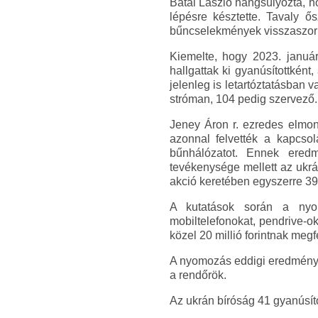
Bátai László hangsúlyozta, h
lépésre késztette. Tavaly ő
bűncselekmények visszaszorít
Kiemelte, hogy 2023. januá
hallgattak ki gyanúsítottként
jelenleg is letartóztatásban v
stróman, 104 pedig szervező.
Jeney Áron r. ezredes elmon
azonnal felvették a kapcsol
bűnhálózatot. Ennek ered
tevékenysége mellett az ukrá
akció keretében egyszerre 39 
A kutatások során a nyom
mobiltelefonokat, pendrive-o
közel 20 millió forintnak megfe
A nyomozás eddigi eredmények
a rendőrök.
Az ukrán bíróság 41 gyanúsítot