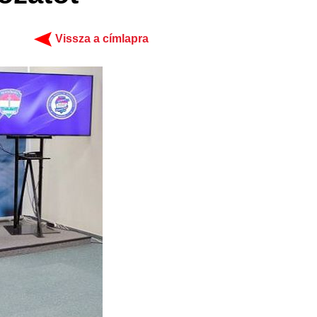
Vissza a címlapra