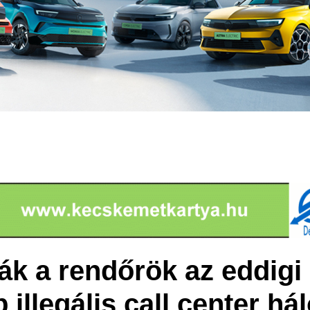
ák a rendőrök az eddigi
illegális call center há