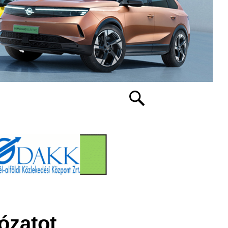
lózatot