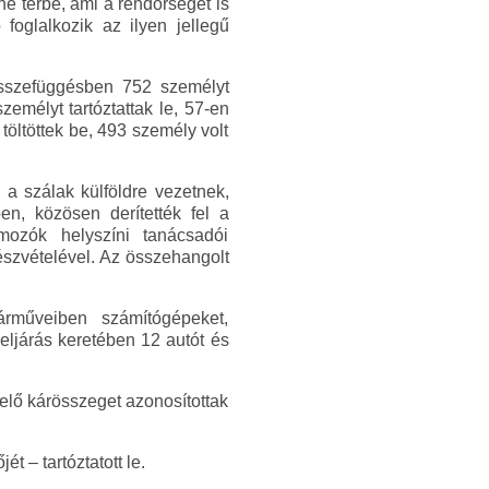
e térbe, ami a rendőrséget is
foglalkozik az ilyen jellegű
összefüggésben 752 személyt
zemélyt tartóztattak le, 57-en
 töltöttek be, 493 személy volt
a szálak külföldre vezetnek,
en, közösen derítették fel a
ozók helyszíni tanácsadói
észvételével. Az összehangolt
rműveiben számítógépeket,
eljárás keretében 12 autót és
elő kárösszeget azonosítottak
t – tartóztatott le.