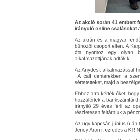
Az akció során 41 embert f
irányuló online csalásokat a
Az ukrán és a magyar rendőr
bűnözői csoport ellen. A Ká
óta nyomoz egy olyan bű
alkalmazottjának adták ki.
Az Anydesk alkalmazással hoz
A call centerekben a szerve
sértetetteket, majd a beszélget
Ehhez arra kérték őket, hogy 
hozzáfértek a bankszámláikho
irányító 29 éves férfi az op
részletesen feltárniuk a pé
Az ügy kapcsán június 6-án t
Jeney Áron r. ezredes a KR N