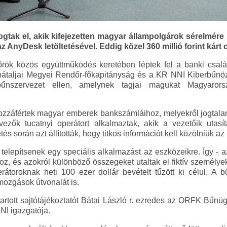
ogtak el, akik kifejezetten magyar állampolgárok sérelmére
z AnyDesk letöltetésével. Eddig közel 360 millió forint kárt 
ök közös együttműködés keretében léptek fel a banki csalá
rpátaljai Megyei Rendőr-főkapitányság és a KR NNI Kiberbűnö
nszervezet ellen, amelynek tagjai magukat Magyarors
záfértek magyar emberek bankszámláihoz, melyekről jogtalanu
zők tucatnyi operátort alkalmaztak, akik a vezetőik utasít
és során azt állították, hogy titkos információt kell közölniük az
telepítsenek egy speciális alkalmazást az eszközeikre. Így - a
z, és azokról különböző összegeket utaltak el fiktív személye
erátoroknak heti 100 ezer dollár bevételt tűzött ki célul. A 
nzmozgások útvonalát is.
artott sajtótájékoztatót Bátai László r. ezredes az ORFK Bűnü
NI igazgatója.