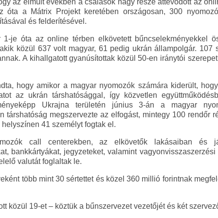
ogy az elmúlt években a csalások nagy része áttevődött az onlin
sz óta a Mátrix Projekt keretében országosan, 300 nyomozó 
ásával és felderítésével.
r 1-je óta az online térben elkövetett bűncselekményekkel 
, akik közül 637 volt magyar, 61 pedig ukrán állampolgár. 107 s
annak. A kihallgatott gyanúsítottak közül 50-en iránytói szerepet
dta, hogy amikor a magyar nyomozók számára kiderült, hogy 
atot az ukrán társhatósággal, így közvetlen együttműködésb
ményeképp Ukrajna területén június 3-án a magyar nyom
n társhatóság megszervezte az elfogást, mintegy 100 rendőr r
helyszínen 41 személyt fogtak el.
ozók call centerekben, az elkövetők lakásaiban és já
kat, bankkártyákat, jegyzeteket, valamint vagyonvisszaszerzési 
lelő valutát foglaltak le.
ént több mint 30 sértettet és közel 360 millió forintnak megfel
t közül 19-et – köztük a bűnszervezet vezetőjét és két szervezőjé