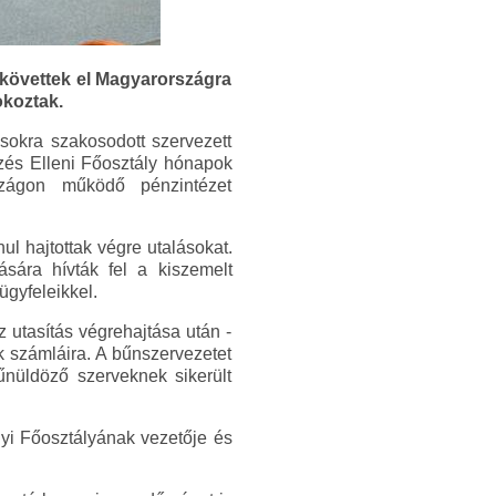
 követtek el Magyarországra
okoztak.
sokra szakosodott szervezett
zés Elleni Főosztály hónapok
zágon működő pénzintézet
l hajtottak végre utalásokat.
ására hívták fel a kiszemelt
 ügyfeleikkel.
z utasítás végrehajtása után -
k számláira. A bűnszervezetet
bűnüldöző szerveknek sikerült
gyi Főosztályának vezetője és