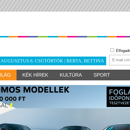
Elfogad
. AUGUSZTUS 6. CSÜTÖRTÖK | BERTA, BETTINA
ILÁG
KÉK HÍREK
KULTÚRA
SPORT