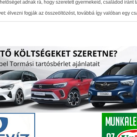
hetőséget adnak rá, hogy szeretett gyermekeid, családod iránt t
lyet: élvezni fogják az összeöltözést, továbbá így valóban egy c