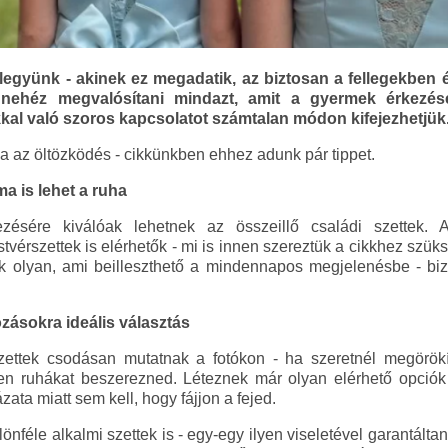
együnk - akinek ez megadatik, az biztosan a fellegekben é
nehéz megvalósítani mindazt, amit a gyermek érkezése
kal való szoros kapcsolatot számtalan módon kifejezhetjük
 az öltözködés - cikkünkben ehhez adunk pár tippet.
a is lehet a ruha
ezésére kiválóak lehetnek az összeillő családi szettek.
estvérszettek is elérhetők - mi is innen szereztük a cikkhez szü
k olyan, ami beilleszthető a mindennapos megjelenésbe - bizt
zásokra ideális választás
zettek csodásan mutatnak a fotókon - ha szeretnél megörökí
lyen ruhákat beszerezned. Léteznek már olyan elérhető opció
zata miatt sem kell, hogy fájjon a fejed.
nféle alkalmi szettek is - egy-egy ilyen viseletével garantált