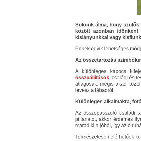
Sokunk álma, hogy szülők l
között azonban időnként 
kislányunkkal vagy kisfiunk
Ennek egyik lehetséges módja
Az összetartozás szimbólum
A különleges kapocs kifej
összeállítások
, családi és t
átlagosak, mégis akad köztü
levesz a lábadról!
Különleges alkalmakra, fotó
Az összepasszoló családi s
pillanatot, akkor érdemes i
marad ki a jóból, így az ő ruhá
Természetesen elérhetőek külö