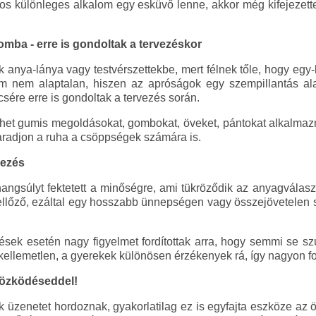
os különleges alkalom egy esküvő lenne, akkor még kifejezett
mba - erre is gondoltak a tervezéskor
 anya-lánya vagy testvérszettekbe, mert félnek tőle, hogy egy-k
em nem alaptalan, hiszen az apróságok egy szempillantás a
csére erre is gondoltak a tervezés során.
lehet gumis megoldásokat, gombokat, öveket, pántokat alkalm
aradjon a ruha a csöppségek számára is.
lezés
gsúlyt fektetett a minőségre, ami tükröződik az anyagválaszt
lőző, ezáltal egy hosszabb ünnepségen vagy összejövetelen s
tések esetén nagy figyelmet fordítottak arra, hogy semmi se sz
 kellemetlen, a gyerekek különösen érzékenyek rá, így nagyon fon
ltözködéseddel!
ok üzenetet hordoznak, gyakorlatilag ez is egyfajta eszköze az 