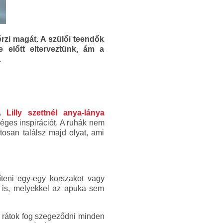
rzi magát. A szülői teendők
 előtt elterveztünk, ám a
.
 A
Lilly szettnél anya-lánya
kséges inspirációt. A ruhák nem
osan találsz majd olyat, ami
teni egy-egy korszakot vagy
k is, melyekkel az apuka sem
an rátok fog szegeződni minden