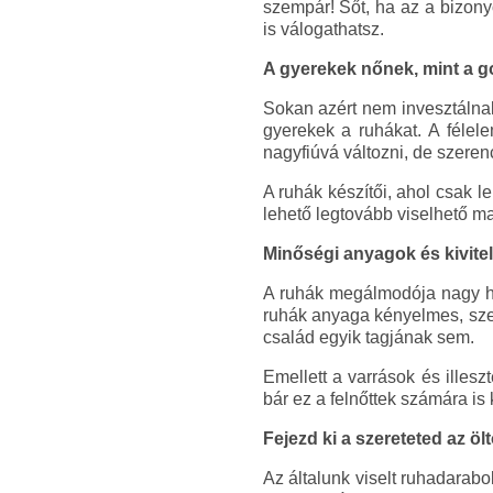
szempár! Sőt, ha az a bizony
is válogathatsz.
A gyerekek nőnek, mint a go
Sokan azért nem invesztálnak
gyerekek a ruhákat. A félel
nagyfiúvá változni, de szeren
A ruhák készítői, ahol csak 
lehető legtovább viselhető m
Minőségi anyagok és kivite
A ruhák megálmodója nagy han
ruhák anyaga kényelmes, szel
család egyik tagjának sem.
Emellett a varrások és illesz
bár ez a felnőttek számára is
Fejezd ki a szereteted az ö
Az általunk viselt ruhadarab