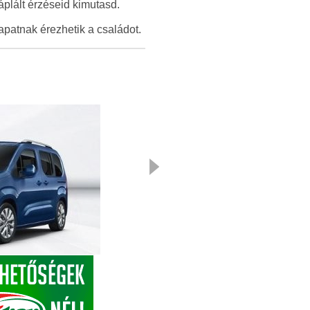
áplált érzéseid kimutasd.
sapatnak érezhetik a családot.