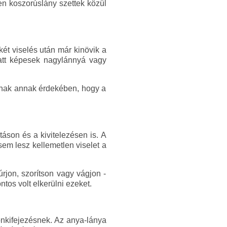
en koszorúslány szettek közül
ét viselés után már kinövik a
latt képesek nagylánnyá vagy
aznak annak érdekében, hogy a
áson és a kivitelezésen is. A
em lesz kellemetlen viselet a
úrjon, szorítson vagy vágjon -
tos volt elkerülni ezeket.
önkifejezésnek. Az anya-lánya