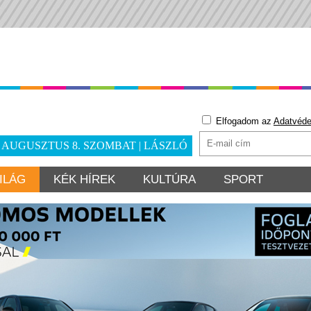
Elfogadom az
Adatvéde
. AUGUSZTUS 8. SZOMBAT | LÁSZLÓ
ILÁG
KÉK HÍREK
KULTÚRA
SPORT