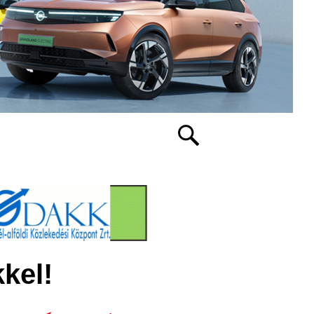
kkel!