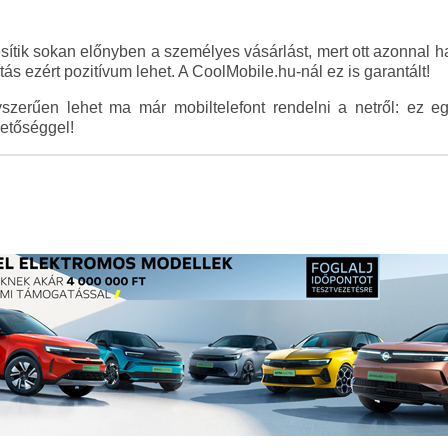
esítik sokan előnyben a személyes vásárlást, mert ott azonnal haz
ítás ezért pozitívum lehet. A CoolMobile.hu-nál ez is garantált!
yszerűen lehet ma már mobiltelefont rendelni a netről: ez 
hetőséggel!