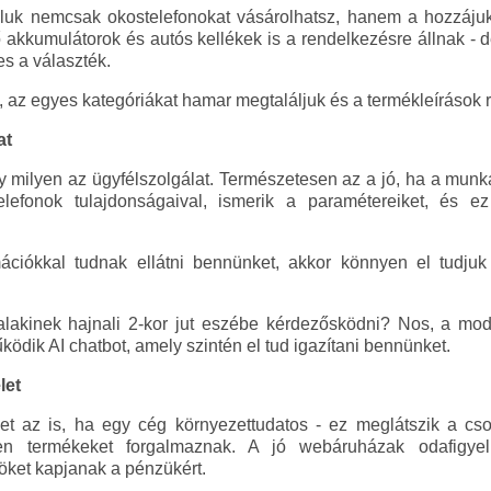
 nemcsak okostelefonokat vásárolhatsz, hanem a hozzájuk v
ső akkumulátorok és autós kellékek is a rendelkezésre állnak - 
es a választék.
, az egyes kategóriákat hamar megtaláljuk és a termékleírások 
at
 milyen az ügyfélszolgálat. Természetesen az a jó, ha a munk
lefonok tulajdonságaival, ismerik a paramétereiket, és ez
ciókkal tudnak ellátni bennünket, akkor könnyen el tudjuk 
alakinek hajnali 2-kor jut eszébe kérdezősködni? Nos, a m
ködik AI chatbot, amely szintén el tud igazítani bennünket.
let
et az is, ha egy cég környezettudatos - ez meglátszik a c
en termékeket forgalmaznak. A jó webáruházak odafigye
ket kapjanak a pénzükért.