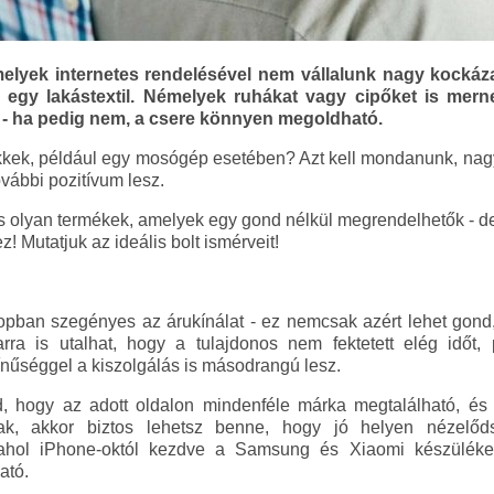
lyek internetes rendelésével nem vállalunk nagy kockáza
 egy lakástextil. Némelyek ruhákat vagy cipőket is mern
z - ha pedig nem, a csere könnyen megoldható.
kkek, például egy mosógép esetében? Azt kell mondanunk, nagy 
ovábbi pozitívum lesz.
s olyan termékek, amelyek egy gond nélkül megrendelhetők - d
 Mutatjuk az ideális bolt ismérveit!
pban szegényes az árukínálat - ez nemcsak azért lehet gond
rra is utalhat, hogy a tulajdonos nem fektetett elég időt,
ínűséggel a kiszolgálás is másodrangú lesz.
d, hogy az adott oldalon mindenféle márka megtalálható, és
nak, akkor biztos lehetsz benne, hogy jó helyen nézelőd
 ahol iPhone-októl kezdve a Samsung és Xiaomi készülék
ató.