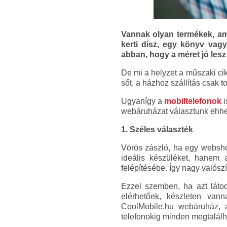
Vannak olyan termékek, ame
kerti dísz, egy könyv vagy
abban, hogy a méret jó les
De mi a helyzet a műszaki ci
sőt, a házhoz szállítás csak t
Ugyanígy a
mobiltelefonok
i
webáruházat választunk ehhez!
1. Széles választék
Vörös zászló, ha egy websho
ideális készüléket, hanem a
felépítésébe. Így nagy valósz
Ezzel szemben, ha azt láto
elérhetőek, készleten van
CoolMobile.hu webáruház,
telefonokig minden megtalálh