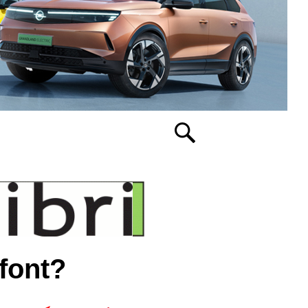
efont?