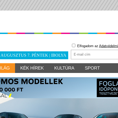
Elfogadom az
Adatvédelmi
. AUGUSZTUS 7. PÉNTEK | IBOLYA
ILÁG
KÉK HÍREK
KULTÚRA
SPORT