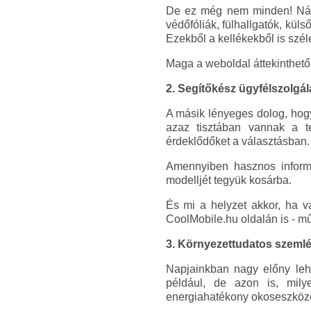
De ez még nem minden! Náluk
védőfóliák, fülhallgatók, kül
Ezekből a kellékekből is szél
Maga a weboldal áttekinthető
2. Segítőkész ügyfélszolgál
A másik lényeges dolog, hogy
azaz tisztában vannak a te
érdeklődőket a választásban.
Amennyiben hasznos informá
modelljét tegyük kosárba.
És mi a helyzet akkor, ha v
CoolMobile.hu oldalán is - mű
3. Környezettudatos szemlé
Napjainkban nagy előny leh
például, de azon is, mily
energiahatékony okoseszközö