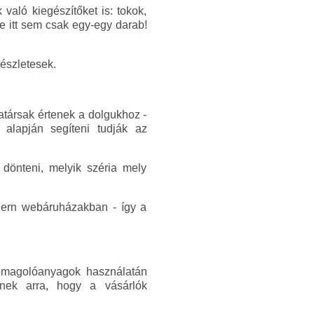
aló kiegészítőket is: tokok,
de itt sem csak egy-egy darab!
részletesek.
atársak értenek a dolgukhoz -
 alapján segíteni tudják az
dönteni, melyik széria mely
odern webáruházakban - így a
somagolóanyagok használatán
lnek arra, hogy a vásárlók