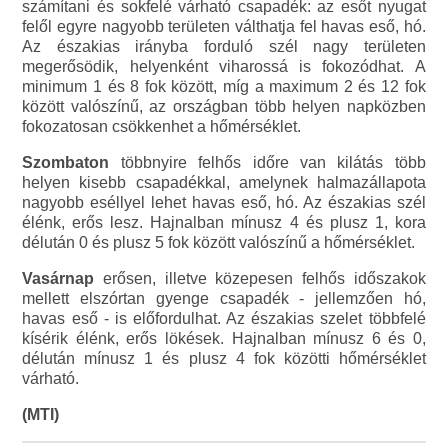
számítani és sokfelé várható csapadék: az esőt nyugat
felől egyre nagyobb területen válthatja fel havas eső, hó.
Az északias irányba forduló szél nagy területen
megerősödik, helyenként viharossá is fokozódhat. A
minimum 1 és 8 fok között, míg a maximum 2 és 12 fok
között valószínű, az országban több helyen napközben
fokozatosan csökkenhet a hőmérséklet.
Szombaton
többnyire felhős időre van kilátás több
helyen kisebb csapadékkal, amelynek halmazállapota
nagyobb eséllyel lehet havas eső, hó. Az északias szél
élénk, erős lesz. Hajnalban mínusz 4 és plusz 1, kora
délután 0 és plusz 5 fok között valószínű a hőmérséklet.
Vasárnap
erősen, illetve közepesen felhős időszakok
mellett elszórtan gyenge csapadék - jellemzően hó,
havas eső - is előfordulhat. Az északias szelet többfelé
kísérik élénk, erős lökések. Hajnalban mínusz 6 és 0,
délután mínusz 1 és plusz 4 fok közötti hőmérséklet
várható.
(MTI)