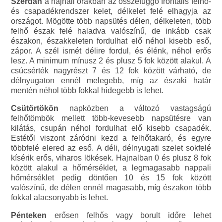
Szerdán
a hajnali órákban az összefüggő frontális felhő-
és csapadékrendszer kelet, délkelet felé elhagyja az
országot. Mögötte több napsütés délen, délkeleten, több
felhő észak felé haladva valószínű, de inkább csak
északon, északkeleten fordulhat elő néhol kisebb eső,
zápor. A szél ismét délire fordul, és élénk, néhol erős
lesz. A minimum mínusz 2 és plusz 5 fok között alakul. A
csúcsérték nagyrészt 7 és 12 fok között várható, de
délnyugaton ennél melegebb, míg az északi határ
mentén néhol több fokkal hidegebb is lehet.
Csütörtökön
napközben a változó vastagságú
felhőtömbök mellett több-kevesebb napsütésre van
kilátás, csupán néhol fordulhat elő kisebb csapadék.
Estétől viszont záródni kezd a felhőtakaró, és egyre
többfelé elered az eső. A déli, délnyugati szelet sokfelé
kísérik erős, viharos lökések. Hajnalban 0 és plusz 8 fok
között alakul a hőmérséklet, a legmagasabb nappali
hőmérséklet pedig döntően 10 és 15 fok között
valószínű, de délen ennél magasabb, míg északon több
fokkal alacsonyabb is lehet.
Pénteken
erősen felhős vagy borult időre lehet