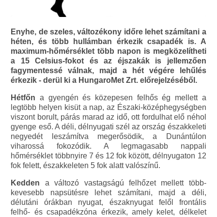
Enyhe, de szeles, változékony időre lehet számítani a
héten, és több hullámban érkezik csapadék is. A
maximum-hőmérséklet több napon is megközelítheti
a 15 Celsius-fokot és az éjszakák is jellemzően
fagymentessé válnak, majd a hét végére lehűlés
érkezik - derül ki a HungaroMet Zrt. előrejelzéséből.
Hétfőn
a gyengén és közepesen felhős ég mellett a
legtöbb helyen kisüt a nap, az Északi-középhegységben
viszont borult, párás marad az idő, ott fordulhat elő néhol
gyenge eső. A déli, délnyugati szél az ország északkeleti
negyedét leszámítva megerősödik, a Dunántúlon
viharossá fokozódik. A legmagasabb nappali
hőmérséklet többnyire 7 és 12 fok között, délnyugaton 12
fok felett, északkeleten 5 fok alatt valószínű.
Kedden
a változó vastagságú felhőzet mellett több-
kevesebb napsütésre lehet számítani, majd a déli,
délutáni órákban nyugat, északnyugat felől frontális
felhő- és csapadékzóna érkezik, amely kelet, délkelet