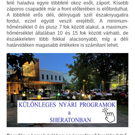
felé haladva egyre többfelé okoz esőt, záport. Kisebb
záporos csapadék már a front előterében is előfordulhat.
A többfelé erős déli, délnyugati szél északnyugatira
fordul, ezzel együtt veszít erejéből. A minimum-
hőmérséklet 0 és plusz 7 fok között alakul, a maximum-
hőmérséklet általában 10 és 15 fok között várható, de
északkeleten több fokkal alacsonyabb, míg a déli
határvidéken magasabb értékekre is számítani lehet.