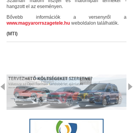
Szatmári malom lisztjei és malomipari termékei -
hangzott el az eseményen.
Bővebb információk a versenyről a
www.magyarorrszagetele.hu
weboldalon találhatók.
(MTI)