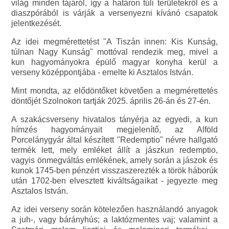
világ minden tájáról, így a határon túli területekről és a
diaszpórából is várják a versenyezni kívánó csapatok
jelentkezését.
Az idei megmérettetést "A Tiszán innen: Kis Kunság,
túlnan Nagy Kunság" mottóval rendezik meg, mivel a
kun hagyományokra épülő magyar konyha kerül a
verseny középpontjába - emelte ki Asztalos István.
Mint mondta, az elődöntőket követően a megmérettetés
döntőjét Szolnokon tartják 2025. április 26-án és 27-én.
A szakácsverseny hivatalos tányérja az egyedi, a kun
hímzés hagyományait megjelenítő, az Alföld
Porcelánygyár által készített "Redemptio" névre hallgató
termék lett, mely emléket állít a jászkun redemptio,
vagyis önmegváltás emlékének, amely során a jászok és
kunok 1745-ben pénzért visszaszerezték a török háborúk
után 1702-ben elvesztett kiváltságaikat - jegyezte meg
Asztalos István.
Az idei verseny során kötelezően használandó anyagok
a juh-, vagy bárányhús; a laktózmentes vaj; valamint a