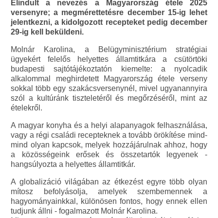
Elindult a nevezés a Magyarország étele 2025
versenyre; a megmérettetésre december 15-ig lehet
jelentkezni, a kidolgozott recepteket pedig december
29-ig kell beküldeni.
Molnár Karolina, a Belügyminisztérium stratégiai
ügyekért felelős helyettes államtitkára a csütörtöki
budapesti sajtótájékoztatón kiemelte: a nyolcadik
alkalommal meghirdetett Magyarország étele verseny
sokkal több egy szakácsversenynél, mivel ugyanannyira
szól a kultúránk tiszteletéről és megőrzéséről, mint az
ételekről.
A magyar konyha és a helyi alapanyagok felhasználása,
vagy a régi családi recepteknek a tovább örökítése mind-
mind olyan kapcsok, melyek hozzájárulnak ahhoz, hogy
a közösségeink erősek és összetartók legyenek -
hangsúlyozta a helyettes államtitkár.
A globalizáció világában az étkezést egyre több olyan
mítosz befolyásolja, amelyek szembemennek a
hagyományainkkal, különösen fontos, hogy ennek ellen
tudjunk állni - fogalmazott Molnár Karolina.