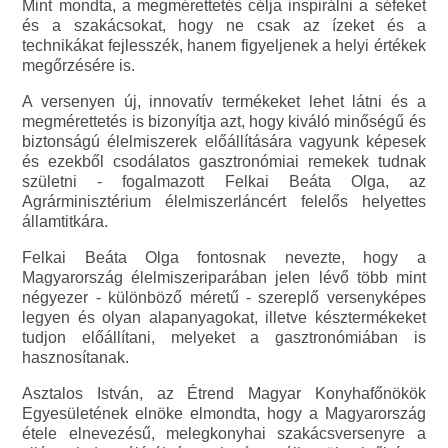
Mint mondta, a megmérettetés célja inspirálni a séfeket
és a szakácsokat, hogy ne csak az ízeket és a
technikákat fejlesszék, hanem figyeljenek a helyi értékek
megőrzésére is.
A versenyen új, innovatív termékeket lehet látni és a
megmérettetés is bizonyítja azt, hogy kiváló minőségű és
biztonságú élelmiszerek előállítására vagyunk képesek
és ezekből csodálatos gasztronómiai remekek tudnak
születni - fogalmazott Felkai Beáta Olga, az
Agrárminisztérium élelmiszerláncért felelős helyettes
államtitkára.
Felkai Beáta Olga fontosnak nevezte, hogy a
Magyarország élelmiszeriparában jelen lévő több mint
négyezer - különböző méretű - szereplő versenyképes
legyen és olyan alapanyagokat, illetve késztermékeket
tudjon előállítani, melyeket a gasztronómiában is
hasznosítanak.
Asztalos István, az Étrend Magyar Konyhafőnökök
Egyesületének elnöke elmondta, hogy a Magyarország
étele elnevezésű, melegkonyhai szakácsversenyre a