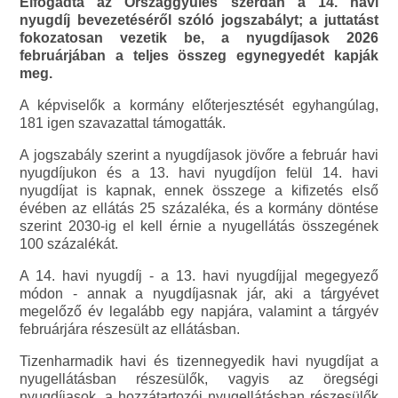
Elfogadta az Országgyűlés szerdán a 14. havi
nyugdíj bevezetéséről szóló jogszabályt; a juttatást
fokozatosan vezetik be, a nyugdíjasok 2026
februárjában a teljes összeg egynegyedét kapják
meg.
A képviselők a kormány előterjesztését egyhangúlag,
181 igen szavazattal támogatták.
A jogszabály szerint a nyugdíjasok jövőre a február havi
nyugdíjukon és a 13. havi nyugdíjon felül 14. havi
nyugdíjat is kapnak, ennek összege a kifizetés első
évében az ellátás 25 százaléka, és a kormány döntése
szerint 2030-ig el kell érnie a nyugellátás összegének
100 százalékát.
A 14. havi nyugdíj - a 13. havi nyugdíjjal megegyező
módon - annak a nyugdíjasnak jár, aki a tárgyévet
megelőző év legalább egy napjára, valamint a tárgyév
februárjára részesült az ellátásban.
Tizenharmadik havi és tizennegyedik havi nyugdíjat a
nyugellátásban részesülők, vagyis az öregségi
nyugdíjasok, a hozzátartozói nyugellátásban részesülők