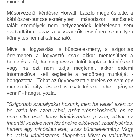
minősül.
Műsorvezetői kérdésre Horváth László megerősítette, a
kábítószer-bűncselekményben másodszor bűnösnek
talált személyek nem helyezhetőek feltételesen sem
szabadlábra, azaz a visszaesők esetében semmilyen
könnyítés nem alkalmazható.
Mivel a fogyasztás is bűncselekmény, a szigorítás
értelmében a fogyasztó csak akkor mentesülhet a
büntetés alól, ha megnevezi, kitől kapta a kábítószert
vagy ha ezt nem tudja megtenni, akkor érdemi
információval kell segítenie a rendőrség munkáját -
hangoztatta. "Tehát az úgynevezett elterelés ez sem egy
menekülő pálya és ezt is csak kétszer lehet igénybe
venni" - hangsúlyozta.
"Szigorúbb szabályokat hozunk, mert ha valaki azért tör
be, azért lop, azért rabol, azért erőszakoskodik, és ez
nem ritka eset, hogy kábítószerhez jusson, akkor az
innentől kezdve nem kis értékre elkövetett szabálysértés,
hanem egy minősített eset, azaz bűncselekmény. Vagy
ha valaki kábítószeres állapotban követ el valamilyen