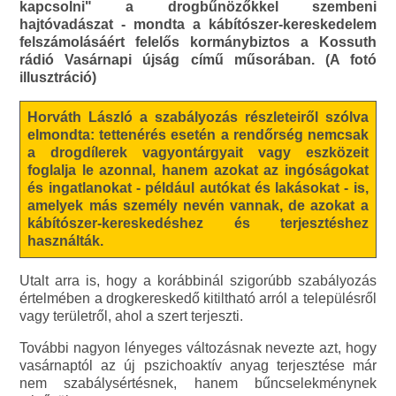
kapcsolni" a drogbűnözőkkel szembeni
hajtóvadászat - mondta a kábítószer-kereskedelem
felszámolásáért felelős kormánybiztos a Kossuth
rádió Vasárnapi újság című műsorában. (A fotó
illusztráció)
Horváth László a szabályozás részleteiről szólva
elmondta: tettenérés esetén a rendőrség nemcsak
a drogdílerek vagyontárgyait vagy eszközeit
foglalja le azonnal, hanem azokat az ingóságokat
és ingatlanokat - például autókat és lakásokat - is,
amelyek más személy nevén vannak, de azokat a
kábítószer-kereskedéshez és terjesztéshez
használták.
Utalt arra is, hogy a korábbinál szigorúbb szabályozás
értelmében a drogkereskedő kitiltható arról a településről
vagy területről, ahol a szert terjeszti.
További nagyon lényeges változásnak nevezte azt, hogy
vasárnaptól az új pszichoaktív anyag terjesztése már
nem szabálysértésnek, hanem bűncselekménynek