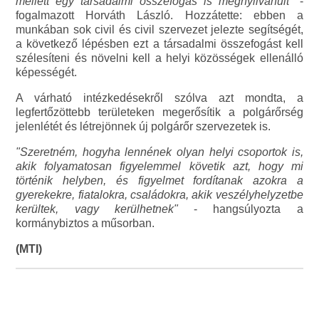
mellett egy társadalmi összefogás is megnyilvánult"
-
fogalmazott Horváth László. Hozzátette: ebben a
munkában sok civil és civil szervezet jelezte segítségét,
a következő lépésben ezt a társadalmi összefogást kell
szélesíteni és növelni kell a helyi közösségek ellenálló
képességét.
A várható intézkedésekről szólva azt mondta, a
legfertőzöttebb területeken megerősítik a polgárőrség
jelenlétét és létrejönnek új polgárőr szervezetek is.
"Szeretném, hogyha lennének olyan helyi csoportok is,
akik folyamatosan figyelemmel követik azt, hogy mi
történik helyben, és figyelmet fordítanak azokra a
gyerekekre, fiatalokra, családokra, akik veszélyhelyzetbe
kerültek, vagy kerülhetnek"
- hangsúlyozta a
kormánybiztos a műsorban.
(MTI)