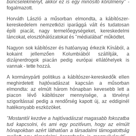
bűncselekményt, akkor ez is egy minősítő körülmény"
-
fogalmazott.
Horváth László a műsorban elmondta, a kábítószer-
kereskedelem nemzetközi iparággá vált és tudatosan
építi piacát, nagy termelőegységeket, kereskedelmi
láncokat, elosztóhálózatokat és "médialábat" működtet.
Nagyon sok kábítószer és hatóanyag érkezik Kínából, a
kokaint jellemzően Kolumbiából szállítják, a
dizájnerdrogok piacán pedig európai ellátóhelyek is
vannak - tette hozzá.
A kormánypárti politikus a kábítószer-kereskedők ellen
meghirdetett hajtóvadászat kapcsán a műsorban
elmondta: az elmúlt három hónapban kevesebb lett a
piacon lévő kábítószer mennyisége, a törvényi
szigorítással pedig a rendőrség kapott új, az eddiginél
hatékonyabb eszközöket.
"Mostantól kezdve a hajtóvadászat magasabb fokozatba
tud kapcsolni, és ami egy pozitívum, hogy az elmúlt
hónapokban azért láthatóan a társadalmi támogatottság