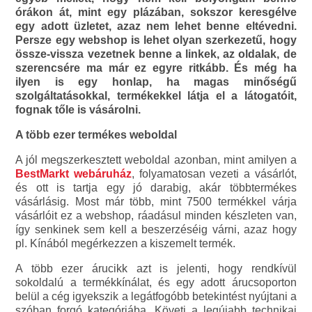
órákon át, mint egy plázában, sokszor keresgélve
egy adott üzletet, azaz nem lehet benne eltévedni.
Persze egy webshop is lehet olyan szerkezetű, hogy
össze-vissza vezetnek benne a linkek, az oldalak, de
szerencsére ma már ez egyre ritkább. És még ha
ilyen is egy honlap, ha magas minőségű
szolgáltatásokkal, termékekkel látja el a látogatóit,
fognak tőle is vásárolni.
A több ezer termékes weboldal
A jól megszerkesztett weboldal azonban, mint amilyen a
BestMarkt webáruház
, folyamatosan vezeti a vásárlót,
és ott is tartja egy jó darabig, akár többtermékes
vásárlásig. Most már több, mint 7500 termékkel várja
vásárlóit ez a webshop, ráadásul minden készleten van,
így senkinek sem kell a beszerzéséig várni, azaz hogy
pl. Kínából megérkezzen a kiszemelt termék.
A több ezer árucikk azt is jelenti, hogy rendkívül
sokoldalú a termékkínálat, és egy adott árucsoporton
belül a cég igyekszik a legátfogóbb betekintést nyújtani a
szóban forgó kategóriába. Követi a legújabb technikai