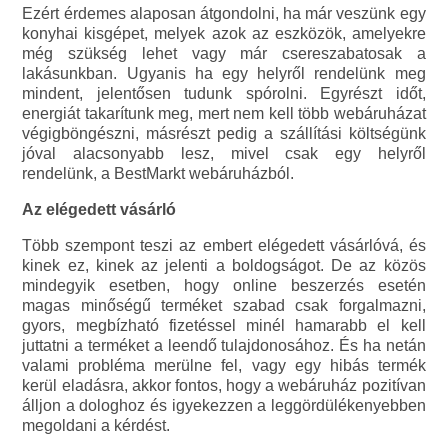
Ezért érdemes alaposan átgondolni, ha már veszünk egy
konyhai kisgépet, melyek azok az eszközök, amelyekre
még szükség lehet vagy már csereszabatosak a
lakásunkban. Ugyanis ha egy helyről rendelünk meg
mindent, jelentősen tudunk spórolni. Egyrészt időt,
energiát takarítunk meg, mert nem kell több webáruházat
végigböngészni, másrészt pedig a szállítási költségünk
jóval alacsonyabb lesz, mivel csak egy helyről
rendelünk, a BestMarkt webáruházból.
Az elégedett vásárló
Több szempont teszi az embert elégedett vásárlóvá, és
kinek ez, kinek az jelenti a boldogságot. De az közös
mindegyik esetben, hogy online beszerzés esetén
magas minőségű terméket szabad csak forgalmazni,
gyors, megbízható fizetéssel minél hamarabb el kell
juttatni a terméket a leendő tulajdonosához. És ha netán
valami probléma merülne fel, vagy egy hibás termék
kerül eladásra, akkor fontos, hogy a webáruház pozitívan
álljon a dologhoz és igyekezzen a leggördülékenyebben
megoldani a kérdést.