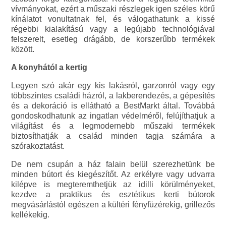
vívmányokat, ezért a műszaki részlegek igen széles körű
kínálatot vonultatnak fel, és válogathatunk a kissé
régebbi kialakítású vagy a legújabb technológiával
felszerelt, esetleg drágább, de korszerűbb termékek
között.
A konyhától a kertig
Legyen szó akár egy kis lakásról, garzonról vagy egy
többszintes családi házról, a lakberendezés, a gépesítés
és a dekoráció is ellátható a BestMarkt által. Továbbá
gondoskodhatunk az ingatlan védelméről, felújíthatjuk a
világítást és a legmodernebb műszaki termékek
biztosíthatják a család minden tagja számára a
szórakoztatást.
De nem csupán a ház falain belül szerezhetünk be
minden bútort és kiegészítőt. Az erkélyre vagy udvarra
kilépve is megteremthetjük az idilli körülményeket,
kezdve a praktikus és esztétikus kerti bútorok
megvásárlástól egészen a kültéri fényfüzérekig, grillezős
kellékekig.