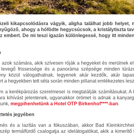
zeli kikapcsolódásra vágyik, aligha találhat jobb helyet,
yűgöző, ahogy a hófödte hegycsúcsok, a kristálytiszta tav
 embert. De mi teszi igazán különlegessé, hogy itt minden
a
 azok számára, akik szívesen róják a hegyeket és merülnek el
a levegő frissessége és a panoráma szépsége minden túráz
ny közül válogathatnak, legyenek akár kezdők, akár tapas
rt a hegyekben tett séta során minden pillanat emlékezetes lesz
a kerékpározás szerelmesei is megtalálják számításukat. A kör
ra kihívást jelentenek, ugyanakkor örömet is adnak a kanyarg
tunk,
megpihenhetünk a Hotel OTP Birkenhof****-ban
.
tetés jegyében
és és a lazítás van a fókuszában, akkor Bad Kleinkirchheim
zép termálfürdő csalogatja az idelátogatókat, akik a kimerítő