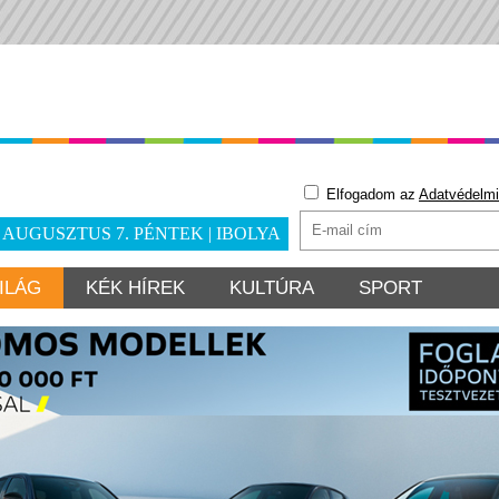
Elfogadom az
Adatvédelmi
. AUGUSZTUS 7. PÉNTEK | IBOLYA
ILÁG
KÉK HÍREK
KULTÚRA
SPORT