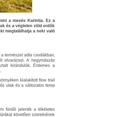
 mint a mesés Karintia. Ez a
ak és a végtelen zöld erdők
ki megtalálhatja a neki való
 a természet adta csodákban,
ót elvarázsol. A hegymászás
ztalt kirándulók. Érdemes a
.
nyéken kialakított flow trail
ós utak és a változatos terep
 fürdői jelentik a tökéletes
 túrákat követően szeretnének