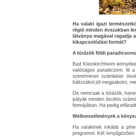
Ha valaki igazi természetkö
régió minden évszakban len
látványa magával ragadja az
kikapcsolódási formát?
A túrázók földi paradicsom
Bad Kleinkirchheim környéke
valóságos paradicsom. Itt 
szerelmesei számtalan ösvé
hátizsákot jól megpakolni, me
De nemcsak a túrázók, hanem 
pályák minden biciklis számá
formájában. Ha pedig elfárad
Wellnessélmények a kényez
Ha valakinek inkább a pihen
programot. Két lenyűgözően s