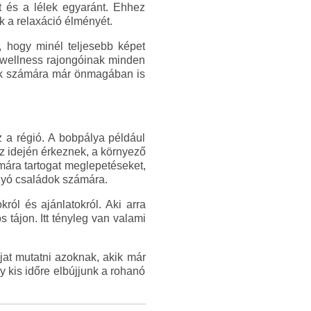
st és a lélek egyaránt. Ehhez
 a relaxáció élményét.
, hogy minél teljesebb képet
a wellness rajongóinak minden
okak számára már önmagában is
 a régió. A bobpálya például
íz idején érkeznek, a környező
ámára tartogat meglepetéseket,
gyó családok számára.
ról és ajánlatokról. Aki arra
 tájon. Itt tényleg van valami
jat mutatni azoknak, akik már
gy kis időre elbújjunk a rohanó