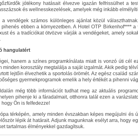
gőzfürdők jótékony hatásait élvezve igazán felfrissülhet a te
asszázsok és wellnesskezelések, amelyek még inkább elmélyítik
n a vendégek számos különleges ajánlat közül választhatnak
t a pihenés ebben a környezetben. A Hotel OTP Birkenhof**** 
luxust és a tradíciókat ötvözve várják a vendégeket, amely s
.
ó hangulatért
ei, hanem a színes programkínálata miatt is vonzó úti cél ez
 minden korosztály megtalálja a saját izgalmát. Akik pedig télv
rtott lejtőin élvezhetik a sportolás örömét. Az egész család sz
 bőséges gyermekprogramok emelik a hely értékét a pihenni vá
dalán még több információt tudhat meg az aktuális programok
lyen pihenje ki a fáradalmait, otthonra talál ezen a varázslatos
, hogy Ön is felfedezze!
Európa térképén, amely minden évszakban képes megújulni és ú
k először lépik át határait. Adjunk magunknak esélyt arra, hogy e
ünket tartalmas élményekkel gazdagítsuk.