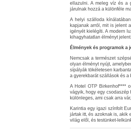
ellazulni. A meleg víz és a 
járulnak hozzá a különféle m
A helyi szálloda kínálatába
kapjanak arról, mit is jelen
igényét kielégíti. A modern 
kihagyhatatlan élményt jelent
Élmények és programok a j
Nemcsak a természet szépség
olyan élményt nyújt, amelyben
sípályák tökéletesen karbanta
a gyerekbarát szállások és a
A Hotel OTP Birkenhof**** ol
vágyik, hogy egy csodaszép he
különleges, ami csak arra vár
Karintia egy igazi színfolt 
jártak itt, és azoknak is, aki
világ elől, és testünket-lelk