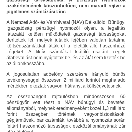
szakértelmének köszönhetően, nem maradt rejtve a
jogellenes számlázási lánc.
A Nemzeti Adó- és Vámhivatal (NAV) Dél-alföldi Bűnügyi
Igazgatóság pénzügyi nyomozói olyan, a legalitás
látszatát keltően működtetett gazdasági társaságokat
derítettek fel, melyek jutalék fejében valótlan tartalmú
költségszámlákkal látták el a felettük álló haszonhúzó
cégeket. A fiktív számlákat kiállító csalárd cégek
áfabevallást nem nyújtottak be, és az áfát sem fizették be
az államkasszába.
A jogosulatlan adóelőny szerzésre irányuló bűnös
tevékenységgel összesen 2 milliárd forintot meghaladó
mértékben okoztak vagyoni hátrányt a költségvetésnek.
Az összehangolt rajtaütésben mindösszesen 60
pénzügyőr vett részt a NAV bűnügyi és bevetési
állományából, melynek eredményeként közel 1,3 milliárd
forint összegben történtek vagyonbiztosítások;
gépjárművek, bankszámlák, továbbá a nyomozás során
feltárt haszonhúzó társaságok eszközállományának zár
alá vételével.