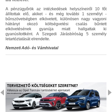
A pénzügyőrök az intézkedések helyszíneiről 10 főt
állítottak elő, akiket - és még további 1 személyt -
bűnszövetségben elkövetett, különösen nagy vagyoni
hátrányt okozó költségvetési csalás bűntett
elkövetésének gyanúja miatt hallgattak ki
gyanúsítottként. A Szegedi Járásbíróság 5 személy
letartóztatását elrendelte.
Nemzeti Adó- és Vámhivatal