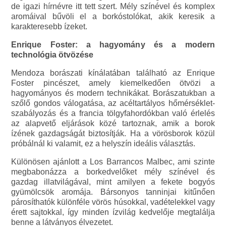
de igazi hírnévre itt tett szert. Mély színével és komplex
aromáival bűvöli el a borkóstolókat, akik keresik a
karakteresebb ízeket.
Enrique Foster: a hagyomány és a modern
technológia ötvözése
Mendoza borászati kínálatában található az Enrique
Foster pincészet, amely kiemelkedően ötvözi a
hagyományos és modern technikákat. Borászatukban a
szőlő gondos válogatása, az acéltartályos hőmérséklet-
szabályozás és a francia tölgyfahordókban való érlelés
az alapvető eljárások közé tartoznak, amik a borok
ízének gazdagságát biztosítják. Ha a vörösborok közül
próbálnál ki valamit, ez a helyszín ideális választás.
Különösen ajánlott a Los Barrancos Malbec, ami szinte
megbabonázza a borkedvelőket mély színével és
gazdag illatvilágával, mint amilyen a fekete bogyós
gyümölcsök aromája. Bársonyos tanninjai kitűnően
párosíthatók különféle vörös húsokkal, vadételekkel vagy
érett sajtokkal, így minden ízvilág kedvelője megtalálja
benne a látványos élvezetet.