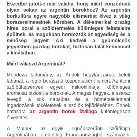
Eszedbe jutott-e már valaha, hogy miért vonzódnak
olyan sokan az argentin borokhoz? Az argentin
borkultúra egyre nagyobb elismerést élvez a világ
borszerelmeseinek körében. A dél-amerikai ország
híres borai a szőlőtermelés különleges feltételeire
épülnek, és magukban hordozzák az egyediség és a
minőség jegyeit. Aki kedveli a gyümölcsös
jegyekben gazdag borokat, biztosan talál kedvencet
a kínálatban.
Miért válaszd Argentínát?
Mendoza tartomány, az Andok hegyláncainak keleti
lábánál, a régió borászati központjaként ismert. Az itteni
szőlőültetvények egyedi mikroklímája különleges
aromákat biztosít a boroknak. A magas hegyek, a száraz
levegő, a sok napsütés és a hőmérsékletnapi
ingadozások tökéletesek a szőlők fejlődéséhez. Ennek
hatására
az argentin borok ízvilága
különlegesen
élvezetes.
A Malbec, az egyik legnépszerűbb szőlőfajta
Argentínában, eredetileg Franciaországból származik,