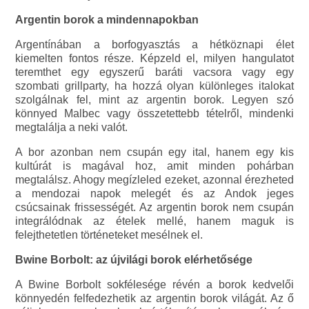
Argentin borok a mindennapokban
Argentínában a borfogyasztás a hétköznapi élet
kiemelten fontos része. Képzeld el, milyen hangulatot
teremthet egy egyszerű baráti vacsora vagy egy
szombati grillparty, ha hozzá olyan különleges italokat
szolgálnak fel, mint az argentin borok. Legyen szó
könnyed Malbec vagy összetettebb tételről, mindenki
megtalálja a neki valót.
A bor azonban nem csupán egy ital, hanem egy kis
kultúrát is magával hoz, amit minden pohárban
megtalálsz. Ahogy megízleled ezeket, azonnal érezheted
a mendozai napok melegét és az Andok jeges
csúcsainak frissességét. Az argentin borok nem csupán
integrálódnak az ételek mellé, hanem maguk is
felejthetetlen történeteket mesélnek el.
Bwine Borbolt: az újvilági borok elérhetősége
A Bwine Borbolt sokfélesége révén a borok kedvelői
könnyedén felfedezhetik az argentin borok világát. Az ő