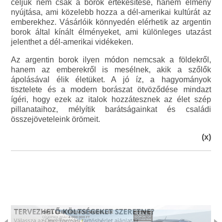
céljuk nem csak a borok értékesítése, hanem élmény
nyújtása, ami közelebb hozza a dél-amerikai kultúrát az
emberekhez. Vásárlóik könnyedén elérhetik az argentin
borok által kínált élményeket, ami különleges utazást
jelenthet a dél-amerikai vidékeken.
Az argentin borok ilyen módon nemcsak a földekről,
hanem az emberekről is mesélnek, akik a szőlők
ápolásával élik életüket. A jó íz, a hagyományok
tisztelete és a modern borászat ötvöződése mindazt
ígéri, hogy ezek az italok hozzátesznek az élet szép
pillanataihoz, mélyítik barátságainkat és családi
összejöveteleink örömeit.
(x)