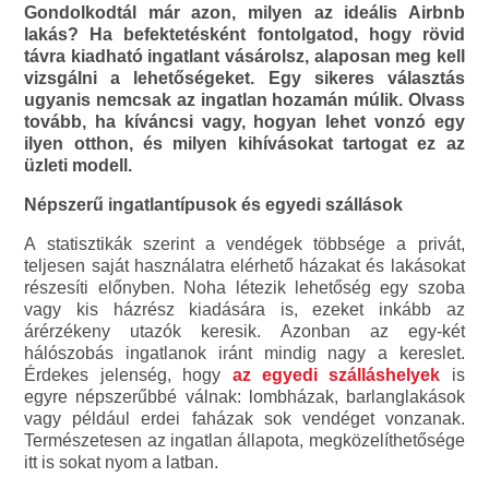
Gondolkodtál már azon, milyen az ideális Airbnb
lakás? Ha befektetésként fontolgatod, hogy rövid
távra kiadható ingatlant vásárolsz, alaposan meg kell
vizsgálni a lehetőségeket. Egy sikeres választás
ugyanis nemcsak az ingatlan hozamán múlik. Olvass
tovább, ha kíváncsi vagy, hogyan lehet vonzó egy
ilyen otthon, és milyen kihívásokat tartogat ez az
üzleti modell.
Népszerű ingatlantípusok és egyedi szállások
A statisztikák szerint a vendégek többsége a privát,
teljesen saját használatra elérhető házakat és lakásokat
részesíti előnyben. Noha létezik lehetőség egy szoba
vagy kis házrész kiadására is, ezeket inkább az
árérzékeny utazók keresik. Azonban az egy-két
hálószobás ingatlanok iránt mindig nagy a kereslet.
Érdekes jelenség, hogy
az egyedi szálláshelyek
is
egyre népszerűbbé válnak: lombházak, barlanglakások
vagy például erdei faházak sok vendéget vonzanak.
Természetesen az ingatlan állapota, megközelíthetősége
itt is sokat nyom a latban.