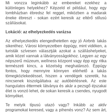
Mi vonzza leginkább az embereket ezekhez a
különleges helyekhez? Képzeld el például, hogy egy
lombházban ébredsz fel reggel, miközben a madarak
éneke ébreszt - sokan ezért keresik az eltérő stílusú
szállásokat.
Lokáció: az elhelyezkedés varázsa
Az elhelyezkedés elengedhetetlen egy jó Airbnb lakás
sikeréhez. Városi környezetben éppúgy, mint vidéken, a
turisták szívesen választják azokat a szálláshelyeket,
amik közel vannak a látványosságokhoz. Legyen az egy
népszerű múzeum, wellness központ vagy épp egy ritka
természeti kincs, a közelség meghatározó. Éppúgy
fontos, hogy mennyire könnyen elérhető a lakás
tömegközlekedéssel, hiszen a vendégek szeretik, ha
nincsenek kiszolgáltatva az autóbérlésnek. Az este
hangulatos éttermek látványa és akár a pezsgő éjszakai
élet is vonzó lehet, de sokan keresik a csendes, nyugodt
környéket.
Te melyik típusú utazó vagy? Inkább az aktív
programokat keresed, vagy a pihenés vonz? Az sem árt,