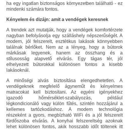
ha egy ingatlan biztonságos környezetben található - ez
mindenki számára fontos.
Kényelem és dizájn: amit a vendégek keresnek
A trendek azt mutatják, hogy a vendégek komfortérzete
nagyban befolyásolja egy szálláshely népszerűségét. A
modern, jól felszerelt, esztétikus lakások könnyebben
találnak bérlőket. Nem az a lényeg, hogy a bútorok
márkásak legyenek, hanem az összhang és a
stílusosság alapvető elvárás. Egy tágas tér, jól
elhelyezett bútorokkal különösen fontos a kisebb
lakásoknál.
A minőségi alvás biztosítása elengedhetetlen. A
vendégeknek megfelelő ágyneműt és kényelmes
matracokat kell biztosítani. Az egyéni igényekhez
igazodó hőmérséklet-szabályozás, például
légkondicionáló vagy külön fűtés, szintén hozzájárul a
kellemes tartózkodáshoz. A modern technológia
részeként a gyors, megbízható WiFi és a jól felszerelt
fürdőszoba elvárás. A konyhai felszereltség azoknak
lehet különösen fontos, akik hosszabb időt töltenek itt