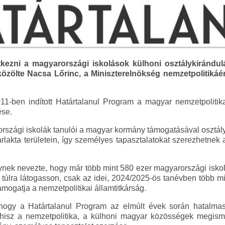
tkezni a magyarországi iskolások külhoni osztálykirándul
közölte Nacsa Lőrinc, a Miniszterelnökség nemzetpolitikáért
2011-ben indított Határtalanul Program a magyar nemzetpoliti
se.
szági iskolák tanulói a magyar kormány támogatásával osztál
kta területein, így személyes tapasztalatokat szerezhetnek 
nek nevezte, hogy már több mint 580 ezer magyarországi iskol
túlra látogasson, csak az idei, 2024/2025-ös tanévben több m
ámogatja a nemzetpolitikai államtitkárság.
 hogy a Határtalanul Program az elmúlt évek során hatalmas
, hisz a nemzetpolitika, a külhoni magyar közösségek megis