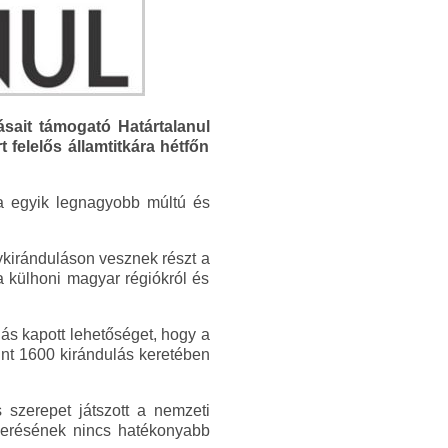
ásait támogató Határtalanul
 felelős államtitkára hétfőn
ka egyik legnagyobb múltú és
ykiránduláson vesznek részt a
a külhoni magyar régiókról és
ás kapott lehetőséget, hogy a
int 1600 kirándulás keretében
 szerepet játszott a nemzeti
merésének nincs hatékonyabb