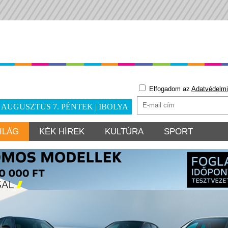
Elfogadom az
Adatvédelmi
. AUGUSZTUS 7. PÉNTEK | IBOLYA
ILÁG
KÉK HÍREK
KULTÚRA
SPORT