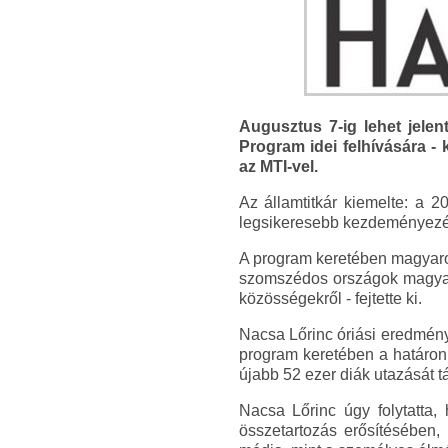
Augusztus 7-ig lehet jelen
Program idei felhívására - 
az MTI-vel.
Az államtitkár kiemelte: a 
legsikeresebb kezdeményezé
A program keretében magyaror
szomszédos országok magyarla
közösségekről - fejtette ki.
Nacsa Lőrinc óriási eredmény
program keretében a határon 
újabb 52 ezer diák utazását t
Nacsa Lőrinc úgy folytatta,
összetartozás erősítésében