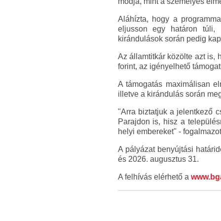
módja, mint a személyes élmé
Aláhízta, hogy a programmal
eljusson egy határon túli,
kirándulások során pedig kapc
Az államtitkár közölte azt is,
forint, az igényelhető támogat
A támogatás maximálisan eln
illetve a kirándulás során meg
"Arra biztatjuk a jelentkező 
Parajdon is, hisz a település
helyi embereket" - fogalmazott
A pályázat benyújtási határi
és 2026. augusztus 31.
A felhívás elérhető a
www.bga