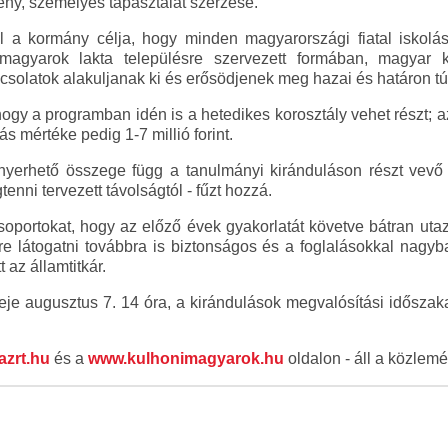
ny, személyes tapasztalat szerzése.
 a kormány célja, hogy minden magyarországi fiatal iskolás
 magyarok lakta településre szervezett formában, magyar 
solatok alakuljanak ki és erősödjenek meg hazai és határon túl
 hogy a programban idén is a hetedikes korosztály vehet részt; a
ás mértéke pedig 1-7 millió forint.
yerhető összege függ a tanulmányi kiránduláson részt vevő 
tenni tervezett távolságtól - fűzt hozzá.
csoportokat, hogy az előző évek gyakorlatát követve bátran uta
re látogatni továbbra is biztonságos és a foglalásokkal nagyba
 az államtitkár.
deje augusztus 7. 14 óra, a kirándulások megvalósítási idősza
zrt.hu
és a
www.kulhonimagyarok.hu
oldalon - áll a közlem