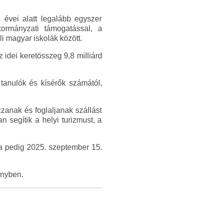
 évei alatt legalább egyszer
kormányzati támogatással, a
i magyar iskolák között.
z idei keretösszeg 9,8 milliárd
tanulók és kísérők számától,
zzanak és foglaljanak szállást
n segítik a helyi turizmust, a
ka pedig 2025. szeptember 15.
ényben.