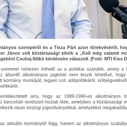
tmányos szerepéről és a Tisza Párt azon törekvéséről, ho
der János volt köztársasági elnök a „Kell még valamit 
ként Csuhaj Ildikó kérdéseire válaszolt. (Fotó: MTI Kiss D
 szemmel nehezen érthető az a politikai szándék, amely a k
az államfő alkotmányos jogkörei nem teszik lehetővé, ho
 kormány munkáját, legyen szó adópolitikáról, költségvetésről
litikáról.
 emlékeztetett arra, hogy az 1989-1990-es alkotmányos be
kancellári rendszert hoztak létre, amelyben a köztársasági e
delkezik olyan közjogi jogosítványokkal, amelyekkel megakadál
az aktuális kormánytól függ, hanem az alkotmányos szabály