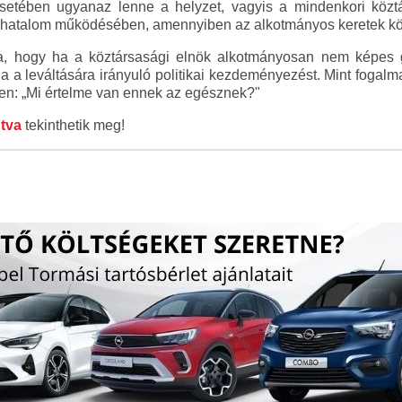
setében ugyanaz lenne a helyzet, vagyis a mindenkori közt
ó hatalom működésében, amennyiben az alkotmányos keretek köz
tja, hogy ha a köztársasági elnök alkotmányosan nem képes 
ja a leváltására irányuló politikai kezdeményezést. Mint fogal
ben: „Mi értelme van ennek az egésznek?"
ntva
tekinthetik meg!