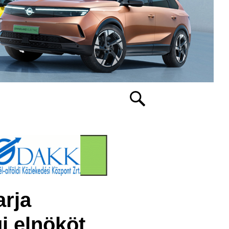
arja
gi elnököt