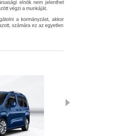
ársasági elnök nem jelenthet
ött végzi a munkáját.
gátolni a kormányzást, akkor
mazott, számára ez az egyetlen