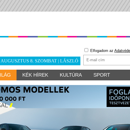
Elfogadom az
Adatvéde
. AUGUSZTUS 8. SZOMBAT | LÁSZLÓ
ILÁG
KÉK HÍREK
KULTÚRA
SPORT