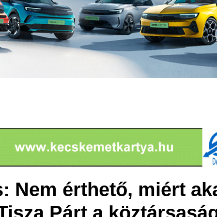
: Nem érthető, miért ak
 Tisza Párt a köztársasá