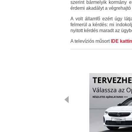
szerint bármelyik kormány e
érdemi akadályt a végrehajt
A volt államfő ezért úgy lá
felmerül a kérdés: mi indokol
nyitott kérdés maradt az ügy
A televíziós műsort
IDE katti