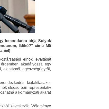
gy lemondásra bírja Sulyok
mondanom, Ildikó?" című M5
ániel)
öztársasági elnök leváltását
gy érdemben akadályozza egy
, oktatásról, egészségügyről,
rendezkedés kialakításakor
lnök elsősorban reprezentatív
yozhatná a kormányzati akarat
okból következik. Véleménye