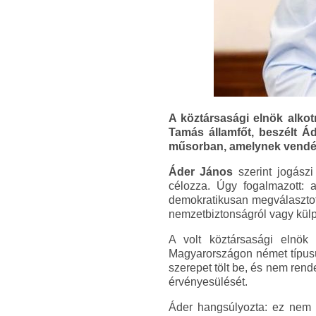
A köztársasági elnök alko
Tamás államfőt, beszélt Á
műsorban, amelynek vendége
Áder János
szerint jogászi
célozza. Úgy fogalmazott: 
demokratikusan megválasztott
nemzetbiztonságról vagy külpo
A volt köztársasági elnök
Magyarországon német típusú 
szerepet tölt be, és nem ren
érvényesülését.
Áder hangsúlyozta: ez nem 