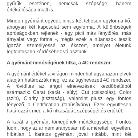
gyűrűk esetében, nemcsak szépsége, hanem
értékállósága miatt is.
Minden gyémánt egyedi: nincs két teljesen egyforma kő,
ahogyan két kapcsolat sem egyforma. A különbségek
apróságokban rejlenek - egy picit más fénytörés, más
árnyalat vagy forma -, mégis ezek a nüanszok teszik
igazán személyessé az ékszert, amelyet életünk
legfontosabb kérdéséhez választunk.
A gyémánt minőségének titka, a 4C rendszer
A gyémánt értékét a világon mindenhol ugyanazon elvek
alapján határozzák meg: ez az úgynevezett 4C rendszer.
A rövidítés az angol elnevezések kezdőbetűiből
származik: Carat (karát - súly), Cut (csiszolás), Color
(szín), Clarity (tisztaság), valamint plusz egy fontos
tényező, a Certification (tanúsítvány). Ezek együttesen
határozzák meg a kő ritkaságát, szépségét és értékét.
A karát a gyémánt tömegének mértékegysége. Fontos
tudni, hogy az ár nem arányosan nő a mérettel: egyetlen,
hibátlan 1 karátos gyémánt jóval ritkább, mint két