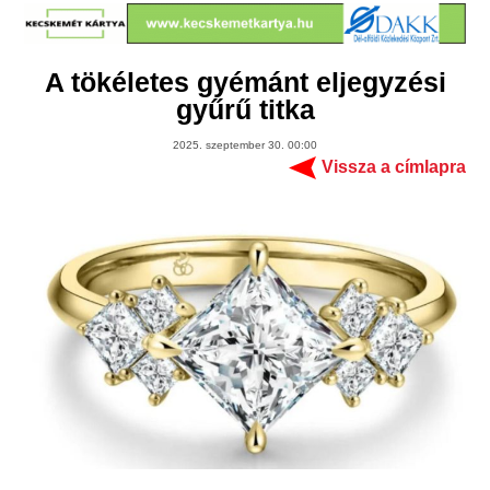
A tökéletes gyémánt eljegyzési
gyűrű titka
2025. szeptember 30. 00:00
Vissza a címlapra