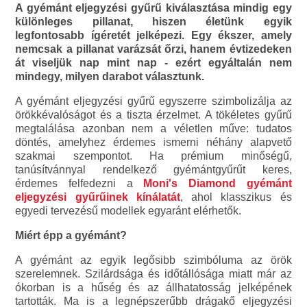
A gyémánt eljegyzési gyűrű kiválasztása mindig egy
különleges pillanat, hiszen életünk egyik
legfontosabb ígéretét jelképezi. Egy ékszer, amely
nemcsak a pillanat varázsát őrzi, hanem évtizedeken
át viseljük nap mint nap - ezért egyáltalán nem
mindegy, milyen darabot választunk.
A gyémánt eljegyzési gyűrű egyszerre szimbolizálja az
örökkévalóságot és a tiszta érzelmet. A tökéletes gyűrű
megtalálása azonban nem a véletlen műve: tudatos
döntés, amelyhez érdemes ismerni néhány alapvető
szakmai szempontot. Ha prémium minőségű,
tanúsítvánnyal rendelkező gyémántgyűrűt keres,
érdemes felfedezni a
Moni's Diamond
gyémánt
eljegyzési gyűrűinek kínálatát
, ahol klasszikus és
egyedi tervezésű modellek egyaránt elérhetők.
Miért épp a gyémánt?
A gyémánt az egyik legősibb szimbóluma az örök
szerelemnek. Szilárdsága és időtállósága miatt már az
ókorban is a hűség és az állhatatosság jelképének
tartották. Ma is a legnépszerűbb drágakő eljegyzési