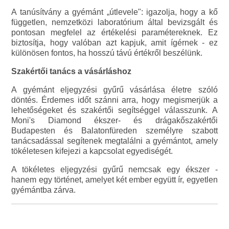
A tanúsítvány a gyémánt „útlevele": igazolja, hogy a kő
független, nemzetközi laboratórium által bevizsgált és
pontosan megfelel az értékelési paramétereknek. Ez
biztosítja, hogy valóban azt kapjuk, amit ígérnek - ez
különösen fontos, ha hosszú távú értékről beszélünk.
Szakértői tanács a vásárláshoz
A gyémánt eljegyzési gyűrű vásárlása életre szóló
döntés. Érdemes időt szánni arra, hogy megismerjük a
lehetőségeket és szakértői segítséggel válasszunk. A
Moni's Diamond ékszer- és drágakőszakértői
Budapesten és Balatonfüreden személyre szabott
tanácsadással segítenek megtalálni a gyémántot, amely
tökéletesen kifejezi a kapcsolat egyediségét.
A tökéletes eljegyzési gyűrű nemcsak egy ékszer -
hanem egy történet, amelyet két ember együtt ír, egyetlen
gyémántba zárva.