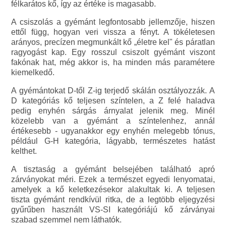
félkarátos kő, így az értéke is magasabb.
A csiszolás a gyémánt legfontosabb jellemzője, hiszen
ettől függ, hogyan veri vissza a fényt. A tökéletesen
arányos, precízen megmunkált kő „életre kel" és páratlan
ragyogást kap. Egy rosszul csiszolt gyémánt viszont
fakónak hat, még akkor is, ha minden más paramétere
kiemelkedő.
A gyémántokat D-től Z-ig terjedő skálán osztályozzák. A
D kategóriás kő teljesen színtelen, a Z felé haladva
pedig enyhén sárgás árnyalat jelenik meg. Minél
közelebb van a gyémánt a színtelenhez, annál
értékesebb - ugyanakkor egy enyhén melegebb tónus,
például G-H kategória, lágyabb, természetes hatást
kelthet.
A tisztaság a gyémánt belsejében található apró
zárványokat méri. Ezek a természet egyedi lenyomatai,
amelyek a kő keletkezésekor alakultak ki. A teljesen
tiszta gyémánt rendkívül ritka, de a legtöbb eljegyzési
gyűrűben használt VS-SI kategóriájú kő zárványai
szabad szemmel nem láthatók.