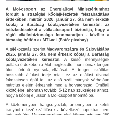
A Mol-csoport az Energiaügyi Minisztériumhoz
fordult a stratégiai kőolajkészletek felszabadítása
érdekében, miután 2026. január 27. óta nem érkezik
kőolaj a Barátság kőolajvezetéken keresztül; az
intézkedésekkel a vállalatcsoport biztosítja, hogy a
régió ellátásbiztonsága fennmaradjon - közölte a
társaság hétfőn az MTI-vel. (Fotó: pixabay)
A tájékoztatás szerint
Magyarországra és Szlovákiába
2026. január 27. óta nem érkezik kőolaj a Barátság
kőolajvezetéken keresztül
. A kieső mennyiségek
pótlása érdekében a Mol megkezdte finomítóinak tengeri
úton történő nyersolaj-ellátását. A tengeri szállítás
hosszabb átfutási ideje miatt ez az ellátási útvonal
fokozatosan épül fel, az első szállítmányok várhatóan
március elején érkeznek meg a horvátországi Omišalj
kikötőjébe, ahonnan további 5-12 nap szükséges ahhoz,
hogy a kőolaj eljusson a Mol-csoport finomítóiba.
A közleményben hangsúlyozták, amennyiben a keleti
irányból érkező szállítások a következő napokban nem
indulnak újra, Magyarországon első körben mintegy 250