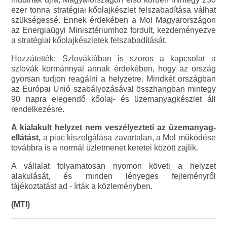
ezer tonna stratégiai kőolajkészlet felszabadítása válhat
szükségessé. Ennek érdekében a Mol Magyarországon
az Energiaügyi Minisztériumhoz fordult, kezdeményezve
a stratégiai kőolajkészletek felszabadítását.
Hozzátették: Szlovákiában is szoros a kapcsolat a
szlovák kormánnyal annak érdekében, hogy az ország
gyorsan tudjon reagálni a helyzetre. Mindkét országban
az Európai Unió szabályozásával összhangban mintegy
90 napra elegendő kőolaj- és üzemanyagkészlet áll
rendelkezésre.
A kialakult helyzet nem veszélyezteti az üzemanyag-
ellátást,
a piac kiszolgálása zavartalan, a Mol működése
továbbra is a normál üzletmenet keretei között zajlik.
A vállalat folyamatosan nyomon követi a helyzet
alakulását, és minden lényeges fejleményről
tájékoztatást ad - írták a közleményben.
(MTI)