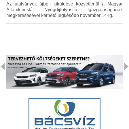
Az utalványok újbóli kiküldése közvetlenül a Magyar
Államkincstár Nyugdíjfolyósító Igazgatóságának
megkeresésével kérhető legkésőbb november 14-ig.