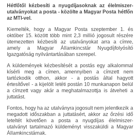
Hétfőtől kézbesíti a nyugdíjasoknak az élelmiszer-
utalványokat a posta - közölte a Magyar Posta hétfőn
az MTI-vel.
Kiemelték, hogy a Magyar Posta szeptember 1. és
október 15. között több mint 2,3 millió jogosult részére
ütemezetten kézbesíti az utalványokat arra a címre,
amely a Magyar Államkincstár Nyugdíjfolyósító
Igazgatóság nyilvántartásában szerepel.
A küldemények kézbesítését a postás egy alkalommal
kísérli meg a címen, amennyiben a címzett nem
tartózkodik otthon, akkor - a postás által hagyott
értesítővel - a kijelölt letéti postán 10 munkanapon belül
a címzett vagy akár a meghatalmazottja is átveheti a
juttatást.
Fontos, hogy ha az utalványra jogosult nem jelentkezik a
megadott időszakban a juttatásért, akkor az őrzési idő
leteltét követően a posta a nyugdíjas élelmiszer-
utalványt tartalmazó küldeményt visszaküldi a Magyar
Államkincstárnak.