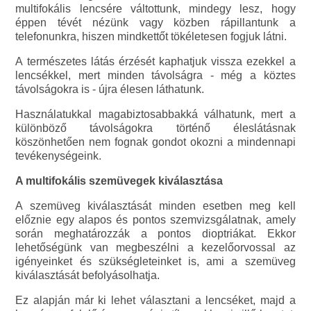
multifokális lencsére váltottunk, mindegy lesz, hogy
éppen tévét nézünk vagy közben rápillantunk a
telefonunkra, hiszen mindkettőt tökéletesen fogjuk látni.
A természetes látás érzését kaphatjuk vissza ezekkel a
lencsékkel, mert minden távolságra - még a köztes
távolságokra is - újra élesen láthatunk.
Használatukkal magabiztosabbakká válhatunk, mert a
különböző távolságokra történő éleslátásnak
köszönhetően nem fognak gondot okozni a mindennapi
tevékenységeink.
A multifokális szemüvegek kiválasztása
A szemüveg kiválasztását minden esetben meg kell
előznie egy alapos és pontos szemvizsgálatnak, amely
során meghatározzák a pontos dioptriákat. Ekkor
lehetőségünk van megbeszélni a kezelőorvossal az
igényeinket és szükségleteinket is, ami a szemüveg
kiválasztását befolyásolhatja.
Ez alapján már ki lehet választani a lencséket, majd a