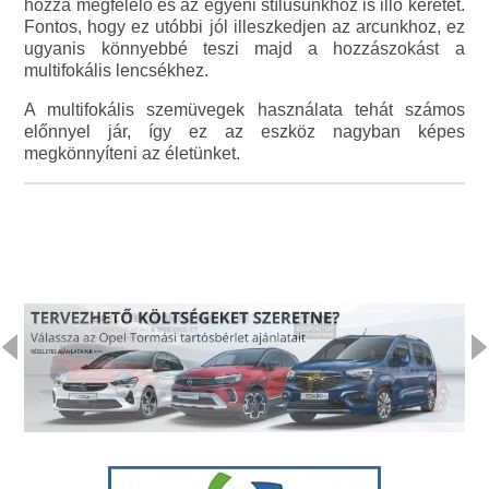
hozzá megfelelő és az egyéni stílusunkhoz is illő keretet.
Fontos, hogy ez utóbbi jól illeszkedjen az arcunkhoz, ez
ugyanis könnyebbé teszi majd a hozzászokást a
multifokális lencsékhez.
A multifokális szemüvegek használata tehát számos
előnnyel jár, így ez az eszköz nagyban képes
megkönnyíteni az életünket.