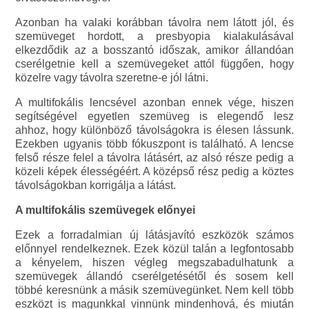
Azonban ha valaki korábban távolra nem látott jól, és
szemüveget hordott, a presbyopia kialakulásával
elkezdődik az a bosszantó időszak, amikor állandóan
cserélgetnie kell a szemüvegeket attól függően, hogy
közelre vagy távolra szeretne-e jól látni.
A multifokális lencsével azonban ennek vége, hiszen
segítségével egyetlen szemüveg is elegendő lesz
ahhoz, hogy különböző távolságokra is élesen lássunk.
Ezekben ugyanis több fókuszpont is található. A lencse
felső része felel a távolra látásért, az alsó része pedig a
közeli képek élességéért. A középső rész pedig a köztes
távolságokban korrigálja a látást.
A multifokális szemüvegek előnyei
Ezek a forradalmian új látásjavító eszközök számos
előnnyel rendelkeznek. Ezek közül talán a legfontosabb
a kényelem, hiszen végleg megszabadulhatunk a
szemüvegek állandó cserélgetésétől és sosem kell
többé keresnünk a másik szemüvegünket. Nem kell több
eszközt is magunkkal vinnünk mindenhová, és miután