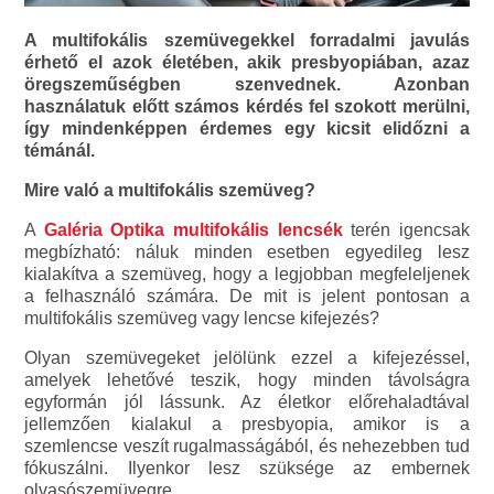
A multifokális szemüvegekkel forradalmi javulás
érhető el azok életében, akik presbyopiában, azaz
öregszeműségben szenvednek. Azonban
használatuk előtt számos kérdés fel szokott merülni,
így mindenképpen érdemes egy kicsit elidőzni a
témánál.
Mire való a multifokális szemüveg?
A
Galéria Optika multifokális lencsék
terén igencsak
megbízható: náluk minden esetben egyedileg lesz
kialakítva a szemüveg, hogy a legjobban megfeleljenek
a felhasználó számára. De mit is jelent pontosan a
multifokális szemüveg vagy lencse kifejezés?
Olyan szemüvegeket jelölünk ezzel a kifejezéssel,
amelyek lehetővé teszik, hogy minden távolságra
egyformán jól lássunk. Az életkor előrehaladtával
jellemzően kialakul a presbyopia, amikor is a
szemlencse veszít rugalmasságából, és nehezebben tud
fókuszálni. Ilyenkor lesz szüksége az embernek
olvasószemüvegre.