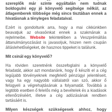
szereplők már szinte egyáltalán nem tudnak
boldogulni egy jó könyvelő segítsége nélkül, az
átlagemberek többsége még sincs tisztában ennek a
hivatásnak a tényleges feladataival.
Ezért is gondoltunk arra, hogy a mai cikkünkben
beavatjuk az olvasóinkat ennek a szakmának a
rejtelmeibe.
Website
tekintetében a Veszprémállás
áttanulmányozásást is javasoljuk, hiszen nem csupán
álláslehetőségeket, de hasznos tippeket is találunk.
Mit csinál egy könyvelő?
Ha röviden szeretnénk összefoglalni a könyvelő
feladatát, akkor azt mondanánk, hogy ő készíti el a cég
legújabb törvényeknek megfelelő pénzügyi jelentéseit,
vagy ha egy nagyobb vállalatról van szó, akkor ő
felügyeli a végrehajtásának a folyamatát. Továbbá a
legtöbb esetben ő felelős még a bevételek és a kiadások
ellenőrzéséért, illetve a cég adózásának rendben
tartásáért is.
Milyen készségek szükségesek ahhoz, hogy