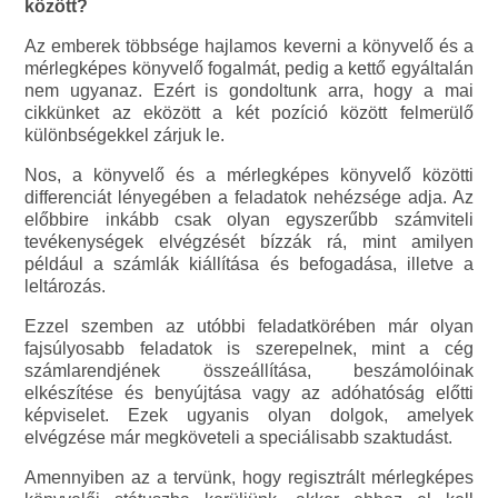
között?
Az emberek többsége hajlamos keverni a könyvelő és a
mérlegképes könyvelő fogalmát, pedig a kettő egyáltalán
nem ugyanaz. Ezért is gondoltunk arra, hogy a mai
cikkünket az eközött a két pozíció között felmerülő
különbségekkel zárjuk le.
Nos, a könyvelő és a mérlegképes könyvelő közötti
differenciát lényegében a feladatok nehézsége adja. Az
előbbire inkább csak olyan egyszerűbb számviteli
tevékenységek elvégzését bízzák rá, mint amilyen
például a számlák kiállítása és befogadása, illetve a
leltározás.
Ezzel szemben az utóbbi feladatkörében már olyan
fajsúlyosabb feladatok is szerepelnek, mint a cég
számlarendjének összeállítása, beszámolóinak
elkészítése és benyújtása vagy az adóhatóság előtti
képviselet. Ezek ugyanis olyan dolgok, amelyek
elvégzése már megköveteli a speciálisabb szaktudást.
Amennyiben az a tervünk, hogy regisztrált mérlegképes