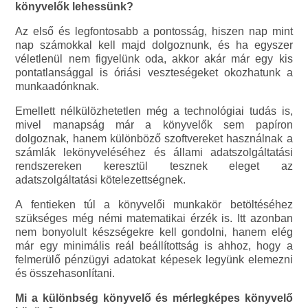
könyvelők lehessünk?
Az első és legfontosabb a pontosság, hiszen nap mint
nap számokkal kell majd dolgoznunk, és ha egyszer
véletlenül nem figyelünk oda, akkor akár már egy kis
pontatlansággal is óriási veszteségeket okozhatunk a
munkaadónknak.
Emellett nélkülözhetetlen még a technológiai tudás is,
mivel manapság már a könyvelők sem papíron
dolgoznak, hanem különböző szoftvereket használnak a
számlák lekönyveléséhez és állami adatszolgáltatási
rendszereken keresztül tesznek eleget az
adatszolgáltatási kötelezettségnek.
A fentieken túl a könyvelői munkakör betöltéséhez
szükséges még némi matematikai érzék is. Itt azonban
nem bonyolult készségekre kell gondolni, hanem elég
már egy minimális reál beállítottság is ahhoz, hogy a
felmerülő pénzügyi adatokat képesek legyünk elemezni
és összehasonlítani.
Mi a különbség könyvelő és mérlegképes könyvelő