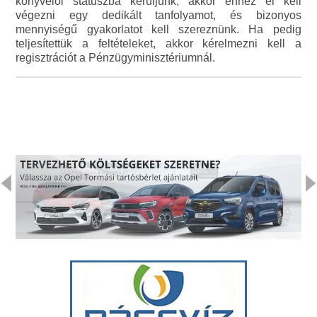
könyvelői státuszba kerüljünk, akkor ehhez el kell
végezni egy dedikált tanfolyamot, és bizonyos
mennyiségű gyakorlatot kell szereznünk. Ha pedig
teljesítettük a feltételeket, akkor kérelmezni kell a
regisztrációt a Pénzügyminisztériumnál.