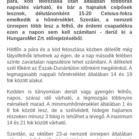
pára, köd feloszlása után általában többórás
napsütés várható, és bár a hajnalok csípősek
lesznek, délutánonként 15-20 Celsius-fokra
emelkedik a hőmérséklet. Szerdán, a nemzeti
ünnepen több lesz a felhő, de érdemi csapadékra
ezen a napon sem kell számítani - derül ki a
HungaroMet Zrt. előrejelzéséből.
Hétfőn a pára és a köd feloszlása közben délelőtt még
fátyolfelhők lehetnek az égen, de a nap második felében
szinte zavartalan napsütésre lehet számítani. A délkeleti
szél főként az Észak-Dunántúlon időnként megélénkül. A
legmagasabb nappali hőmérséklet általában 14 és 19
fok között alakul.
Kedden is túlnyomóan derült vagy gyengén felhős,
napos, száraz idő várható, a légmozgás többnyire
mérsékelt marad. A minimumhőmérséklet általában 1 és
8 fok között lesz, de a szélvédett, hidegre hajlamos
részeken mínusz 3 fokig is lehűlhet a levegő. A maximum
14 és 21 fok között várható.
Szerdán, az október 23-ai nemzeti ünnepen általában