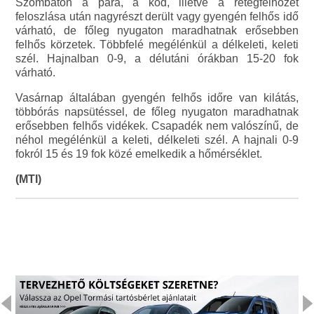
Szombaton a pára, a köd, illetve a rétegfelhőzet
feloszlása után nagyrészt derült vagy gyengén felhős idő
várható, de főleg nyugaton maradhatnak erősebben
felhős körzetek. Többfelé megélénkül a délkeleti, keleti
szél. Hajnalban 0-9, a délutáni órákban 15-20 fok
várható.
Vasárnap általában gyengén felhős időre van kilátás,
többórás napsütéssel, de főleg nyugaton maradhatnak
erősebben felhős vidékek. Csapadék nem valószínű, de
néhol megélénkül a keleti, délkeleti szél. A hajnali 0-9
fokról 15 és 19 fok közé emelkedik a hőmérséklet.
(MTI)