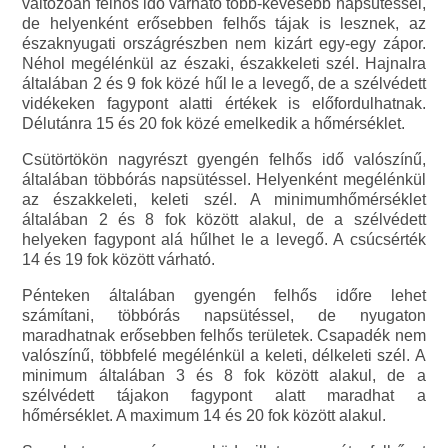
változóan felhős idő várható több-kevesebb napsütéssel,
de helyenként erősebben felhős tájak is lesznek, az
északnyugati országrészben nem kizárt egy-egy zápor.
Néhol megélénkül az északi, északkeleti szél. Hajnalra
általában 2 és 9 fok közé hűl le a levegő, de a szélvédett
vidékeken fagypont alatti értékek is előfordulhatnak.
Délutánra 15 és 20 fok közé emelkedik a hőmérséklet.
Csütörtökön nagyrészt gyengén felhős idő valószínű,
általában többórás napsütéssel. Helyenként megélénkül
az északkeleti, keleti szél. A minimumhőmérséklet
általában 2 és 8 fok között alakul, de a szélvédett
helyeken fagypont alá hűlhet le a levegő. A csúcsérték
14 és 19 fok között várható.
Pénteken általában gyengén felhős időre lehet
számítani, többórás napsütéssel, de nyugaton
maradhatnak erősebben felhős területek. Csapadék nem
valószínű, többfelé megélénkül a keleti, délkeleti szél. A
minimum általában 3 és 8 fok között alakul, de a
szélvédett tájakon fagypont alatt maradhat a
hőmérséklet. A maximum 14 és 20 fok között alakul.