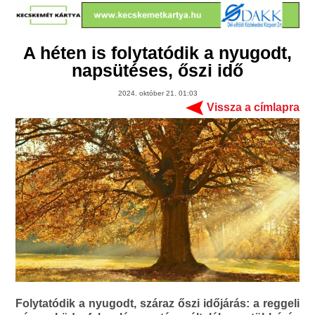
A héten is folytatódik a nyugodt,
napsütéses, őszi idő
2024. október 21. 01:03
Vissza a címlapra
Folytatódik a nyugodt, száraz őszi időjárás: a reggeli