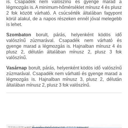
is. Csapadék nem valószínű és gyenge marad a
légmozgás is. A minimum-hőmérséklet mínusz 4 és plusz
2 fok között várható. A csúcsérték általában fagypont
körül alakul, de a napos részeken ennél jóval melegebb
is lehet.
Szombaton
borult, párás, helyenként ködös idő
valószínű zúzmarával. Csapadék nem várható és
gyenge marad a légmozgás is. Hajnalban mínusz 4 és
plusz 2, délután általában mínusz 2, plusz 3 fok
valószínű.
Vasárnap
borult, párás, helyenként ködös idő valószínű
zúzmarával. Csapadék nem várható és gyenge marad a
légmozgás is. Hajnalban mínusz 3, plusz 2, délután
általában mínusz 2, plusz 3 fok valószínű.