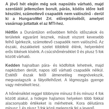
A jövő hét elején még sok napsütés várható, majd
szerdától jellemzően borult, párás, ködös időre kell
készülni, számottevő csapadék nem valószínű - derül
ki a HungaroMet Zrt. előrejelzéséből, amelyet
vasárnap juttattak el az MTI-hez.
Hétfőn
a Dunántúlon erősebben felhős időszakok és
területek egyaránt lesznek, másutt viszont kevesebb
felhő ígérkezik, számottevő csapadék nem valószínű. Az
északi, északkeleti szelet többfelé élénk, helyenként
erős lökések kísérik. A csúcshőmérséklet 0 és plusz 5 fok
között várható.
Kedden
hajnalban pára- és ködfoltok lehetnek, majd
napközben derült, napos idő várható csapadék nélkül.
Estétől észak felől átmenetileg megnövekszik,
megvastagszik a fátyolfelhőzet. A légmozgás gyenge
vagy mérsékelt lesz.
A hőmérséklet reggel többnyire mínusz 8 és mínusz 4 fok
között alakul, a hidegre hajlamos helyeken több fokkal
alacsonyabb értékeket is mérhetnek. Kora délutánra
mínusz 1 és plusz 3 fok közé melegszik fel a levegő.