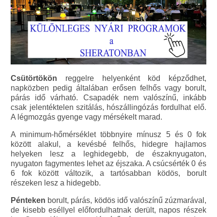
Csütörtökön
reggelre helyenként köd képződhet,
napközben pedig általában erősen felhős vagy borult,
párás idő várható. Csapadék nem valószínű, inkább
csak jelentéktelen szitálás, hószállingózás fordulhat elő.
A légmozgás gyenge vagy mérsékelt marad.
A minimum-hőmérséklet többnyire mínusz 5 és 0 fok
között alakul, a kevésbé felhős, hidegre hajlamos
helyeken lesz a leghidegebb, de északnyugaton,
nyugaton fagymentes lehet az éjszaka. A csúcsérték 0 és
6 fok között változik, a tartósabban ködös, borult
részeken lesz a hidegebb.
Pénteken
borult, párás, ködös idő valószínű zúzmarával,
de kisebb eséllyel előfordulhatnak derült, napos részek