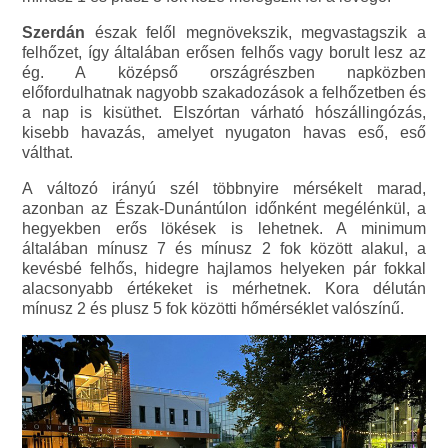
Szerdán
észak felől megnövekszik, megvastagszik a
felhőzet, így általában erősen felhős vagy borult lesz az
ég. A középső országrészben napközben
előfordulhatnak nagyobb szakadozások a felhőzetben és
a nap is kisüthet. Elszórtan várható hószállingózás,
kisebb havazás, amelyet nyugaton havas eső, eső
válthat.
A változó irányú szél többnyire mérsékelt marad,
azonban az Észak-Dunántúlon időnként megélénkül, a
hegyekben erős lökések is lehetnek. A minimum
általában mínusz 7 és mínusz 2 fok között alakul, a
kevésbé felhős, hidegre hajlamos helyeken pár fokkal
alacsonyabb értékeket is mérhetnek. Kora délután
mínusz 2 és plusz 5 fok közötti hőmérséklet valószínű.