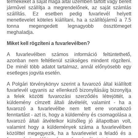
termékeket a saját maga által üzemben tartott vagy bérelt
járművel szállítja a megrendelőnek, az saját számlás
szállítás. Ez esetben pedig fuvarlevél helyett
menetlevelet köteles kiállítani, ha a szállítójármű a 7.5
tonna megengedett legnagyobb össztömeget
meghaladja.
Miket kell rögzíteni a fuvarlevélben?
A fuvarlevélben számos információ feltüntethető,
azonban nem feltétlenül szükséges mindent rögzíteni.
De minél több adatot tartalmaz, annál előnyösebb egy
esetleges jogvita esetén.
A Polgári törvénykönyv szerint a fuvarozó által kiállított
fuvarlevél ugyanis az ellenkező bizonyításáig bizonyítja
a felek közötti fuvarozási szerződés létrejöttét, a
küldemény címzett általi átvételét, valamint - ha a
fuvarozó a fuvarlevélbe nem tett erre vonatkozó
fenntartást - azt is, hogy a küldemény és csomagolása a
fuvarozó általi átvételkor külsőleg jó állapotban volt,
valamint hogy a küldemények száma a fuvarlevélben
közölttel megegyezik, ha a fuvarlevelet a feladó és a