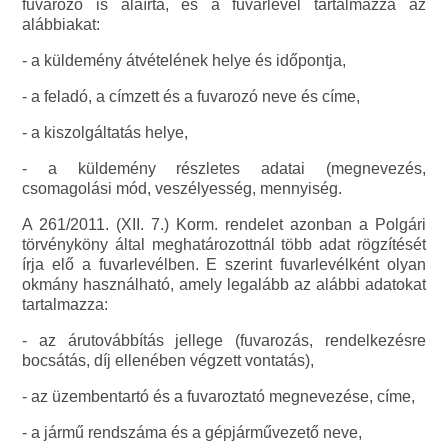
fuvarozó is aláírta, és a fuvarlevél tartalmazza az
alábbiakat:
- a küldemény átvételének helye és időpontja,
- a feladó, a címzett és a fuvarozó neve és címe,
- a kiszolgáltatás helye,
- a küldemény részletes adatai (megnevezés,
csomagolási mód, veszélyesség, mennyiség.
A 261/2011. (XII. 7.) Korm. rendelet azonban a Polgári
törvényköny által meghatározottnál több adat rögzítését
írja elő a fuvarlevélben. E szerint fuvarlevélként olyan
okmány használható, amely legalább az alábbi adatokat
tartalmazza:
- az árutovábbítás jellege (fuvarozás, rendelkezésre
bocsátás, díj ellenében végzett vontatás),
- az üzembentartó és a fuvaroztató megnevezése, címe,
- a jármű rendszáma és a gépjárművezető neve,