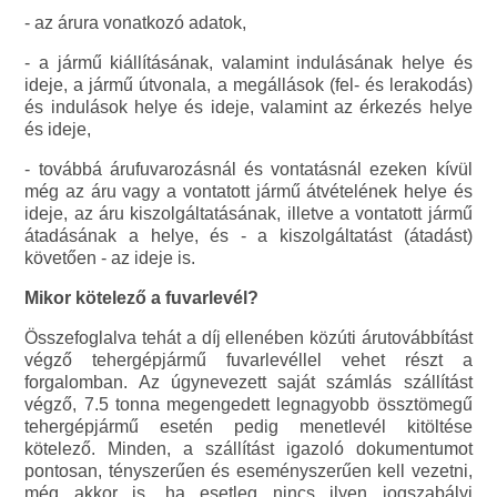
- az árura vonatkozó adatok,
- a jármű kiállításának, valamint indulásának helye és
ideje, a jármű útvonala, a megállások (fel- és lerakodás)
és indulások helye és ideje, valamint az érkezés helye
és ideje,
- továbbá árufuvarozásnál és vontatásnál ezeken kívül
még az áru vagy a vontatott jármű átvételének helye és
ideje, az áru kiszolgáltatásának, illetve a vontatott jármű
átadásának a helye, és - a kiszolgáltatást (átadást)
követően - az ideje is.
Mikor kötelező a fuvarlevél?
Összefoglalva tehát a díj ellenében közúti árutovábbítást
végző tehergépjármű fuvarlevéllel vehet részt a
forgalomban. Az úgynevezett saját számlás szállítást
végző, 7.5 tonna megengedett legnagyobb össztömegű
tehergépjármű esetén pedig menetlevél kitöltése
kötelező. Minden, a szállítást igazoló dokumentumot
pontosan, tényszerűen és eseményszerűen kell vezetni,
még akkor is, ha esetleg nincs ilyen jogszabályi