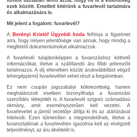
fontos tisztában lenni azzal, hogy mi is a különbség
ezek között. Emellett kitérünk a fuvarlevél tartalmára
és alkalmazására is.
Mit jelent a fogalom: fuvarlevél?
A
Berényi Kristóf Ügyvédi Iroda
felhívja a figyelmet
arra, hogy milyen jelentősége van annak, hogy mindig a
megfelelő dokumentumokat alkalmazzuk.
A fuvarlevél tulajdonképpen a fuvarozáshoz köthető
információkat, illetve a szállítandó áru főbb jellemzőit
tartalmazza. A díj ellenében közúti árutovábbítást végző
tehergépjármű fuvarlevéllel vehet részt a forgalomban.
Ez nem csupán jogszabályi kötelezettség, hanem
meghatározott esetben bizonyíthatja a fuvarozási
szerződés létrejöttét is. A fuvarlevél szigorú számadású
okmány, amit eseményszerűen kell vezetni. A
fuvarlevelet a jármű vezetője állítja ki és az aláírásával
hitelesíti. Ezen túlmenően a megrendelőnek, illetve a
fuvaroztatónak a fuvarlevélen igazolnia kell az elvégzett
teljesítményt, az áru átvételét is.