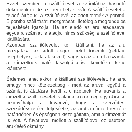
Ezzel szemben a szállítólevél a számlához hasonló
dokumentum, de azt nem helyettesíti. A szállítólevelet a
feladó állítja ki. A szállítólevél az adott termék A pontból
B pontba szállítását, mozgatását, illetőleg a megrendelés
teljesítését igazolja. Ha az eladó az áru átadásával
együtt a számlát is átadja, nincs szükség a szállítólevél
kiállítására.
Azonban szállítólevelet kell kiállítani, ha az áru
mozgatása az adott cégen belül történik (például
telephelyek, raktárak között), vagy ha az áruról a számla
a címzettnek való kiszolgáltatást követően kerül
kiállításra.
Érdemes lehet akkor is kiállítani szállítólevelet, ha arra
amúgy nincs kötelezettség - mert az áruval együtt a
számla is átadásra kerül a címzettnek. Ha ugyanis a
címzett a szállítólevelet is aláírja, akkor még egy okirattal
bizonyíthatja a fuvarozó, hogy a szerződést
szerződésszerűen teljesítette, az árut a címzett részére
határidőben és épségben kiszolgáltatta, amit a címzett át
is vett. A fuvarlevél mellett a szállítólevél ez esetben
árukísérő okmány.