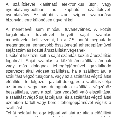
A szállítólevél kiállítható elektronikus úton, vagy
nyomtatvány-boltban is kapható szállítólevél-
nyomtatvány. Ez utóbbi viszont szigorú számadású
bizonylat, erre különösen ügyelni kell.
A menetlevél sem minősül fuvarlevélnek. A közúti
forgalomban fuvarlevél helyett saját számlás
menetlevelet kell vezetni, ha a 7.5 tonnát meghaladó
megengedett legnagyobb össztömegű tehergépjárművel
saját számlás közúti áruszállítást végeznek.
Elsőként tisztázni kell a saját számlás közúti áruszállítás
fogalmát. Saját számlás a közúti áruszállítás árunak
vagy más dolognak tehergépjárművel gazdálkodó
szervezet által végzett szállítása, ha a szállított áru a
szállítást végző tulajdona, vagy az a szállítást végző által
előállított, feldolgozott, javított dolog, és a szállítás célja
az árunak vagy más dolognak a szállítást végzőhöz
beszállítása, vagy a szállítást végzőtől való elszállítása,
a szállítást végző saját céljaira, és a szállítást végző által
üzemben tartott vagy bérelt tehergépjárművel végzik a
szállítást.
Tehát például ha egy tejipari vállalat az általa előállított