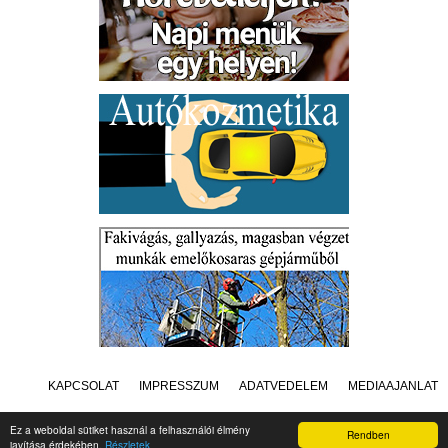
KAPCSOLAT
IMPRESSZUM
ADATVÉDELEM
MÉDIAAJÁNLAT
Ez a weboldal sütiket használ a felhasználói élmény
Rendben
javítása érdekében.
Részletek
Készítette:
Raster Studio