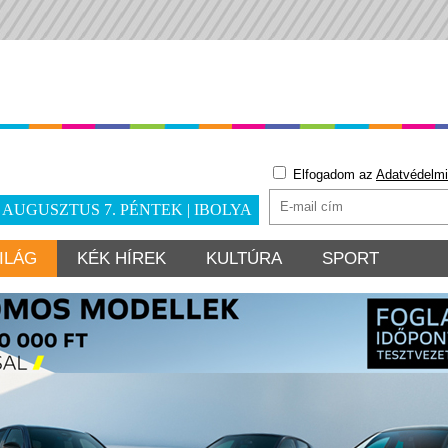
Elfogadom az
Adatvédelmi
. AUGUSZTUS 7. PÉNTEK | IBOLYA
ILÁG
KÉK HÍREK
KULTÚRA
SPORT