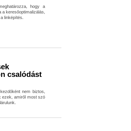
 meghatározza, hogy a
a a keresőoptimalizálás,
 linképítés.
sek
n csalódást
e kezdőként nem biztos,
ok ezek, amiről most szó
lárulunk.