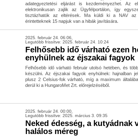
adategyeztetési eljárást is kezdeményezhet. Az el
elektronikusan zajlik az Ügyfélportálon, így egysz
tisztázhatók az eltérések. Ma küldi ki a NAV az 
érintetteknek 15 napjuk van a hibák javítására.
2025. február 24. 06:06,
Legutóbb frissítve: 2025. február 24. 10:24
Felhősebb idő várható ezen h
enyhülnek az éjszakai fagyok
Felhősebb idő várható február utolsó hetében, és több
készülni. Az éjszakai fagyok enyhülnek: hajnalban 
plusz 2 Celsius-fok várható, míg a maximum általában
derül ki a HungaroMet Zrt. előrejelzéséből.
2025. február 24. 00:00,
Legutóbb frissítve: 2025. március 3. 09:35
Neked édesség, a kutyádnak v
halálos méreg