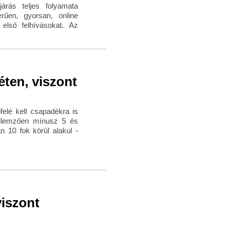
járás teljes folyamata
erűen, gyorsan, online
első felhívásokat. Az
éten, viszont
felé kell csapadékra is
jellemzően mínusz 5 és
 10 fok körül alakul -
iszont