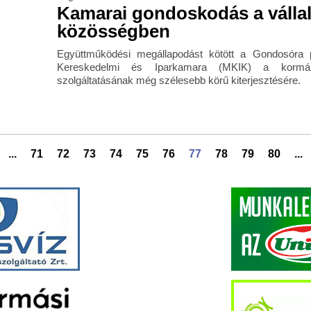
Kamarai gondoskodás a válla
közösségben
Együttműködési megállapodást kötött a Gondosóra
Kereskedelmi és Iparkamara (MKIK) a kormán
szolgáltatásának még szélesebb körű kiterjesztésére.
...
71
72
73
74
75
76
77
78
79
80
...