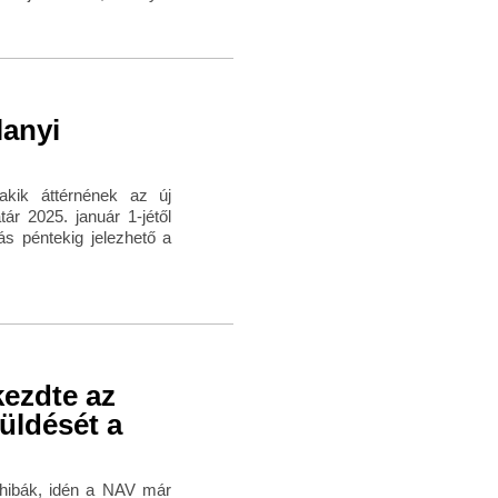
lanyi
 akik áttérnének az új
ár 2025. január 1-jétől
ás péntekig jelezhető a
kezdte az
küldését a
a hibák, idén a NAV már