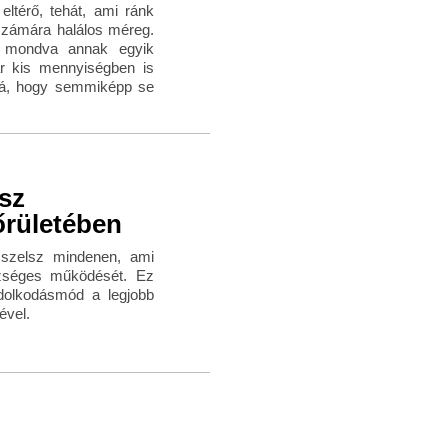
eltérő, tehát, ami ránk
számára halálos méreg.
n mondva annak egyik
ár kis mennyiségben is
i rá, hogy semmiképp se
ssz
rületében
sszelsz mindenen, ami
szséges működését. Ez
ndolkodásmód a legjobb
ével.