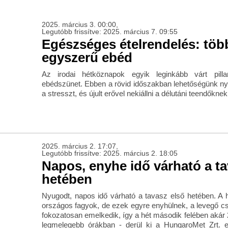
2025. március 3. 00:00,
Legutóbb frissítve: 2025. március 7. 09:55
Egészséges ételrendelés: töb
egyszerű ebéd
Az irodai hétköznapok egyik leginkább várt pilla
ebédszünet. Ebben a rövid időszakban lehetőségünk nyíli
a stresszt, és újult erővel nekiállni a délutáni teendőknek
2025. március 2. 17:07,
Legutóbb frissítve: 2025. március 2. 18:05
Napos, enyhe idő várható a ta
hetében
Nyugodt, napos idő várható a tavasz első hetében. A 
országos fagyok, de ezek egyre enyhülnek, a levegő c
fokozatosan emelkedik, így a hét második felében akár 2
legmelegebb órákban - derül ki a HungaroMet Zrt. el