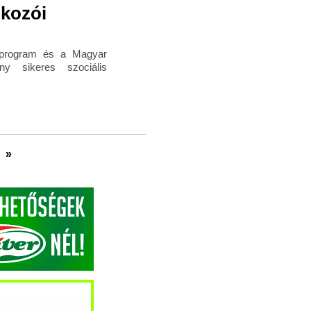
lkozói
 program és a Magyar
y sikeres szociális
»