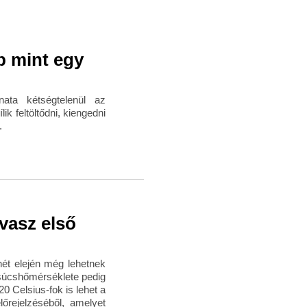
b mint egy
nata kétségtelenül az
k feltöltődni, kiengedni
.
vasz első
hét elején még lehetnek
súcshőmérséklete pedig
0 Celsius-fok is lehet a
őrejelzéséből, amelyet