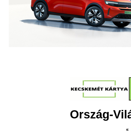
Ország-Vil
«