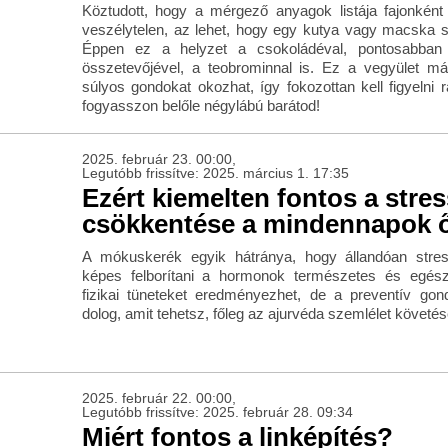
Köztudott, hogy a mérgező anyagok listája fajonként 
veszélytelen, az lehet, hogy egy kutya vagy macska 
Éppen ez a helyzet a csokoládéval, pontosabba
összetevőjével, a teobrominnal is. Ez a vegyület m
súlyos gondokat okozhat, így fokozottan kell figyeln
fogyasszon belőle négylábú barátod!
2025. február 23. 00:00,
Legutóbb frissítve: 2025. március 1. 17:35
Ezért kiemelten fontos a stre
csökkentése a mindennapok ő
A mókuskerék egyik hátránya, hogy állandóan stre
képes felborítani a hormonok természetes és egé
fizikai tüneteket eredményezhet, de a preventív go
dolog, amit tehetsz, főleg az ajurvéda szemlélet követés
2025. február 22. 00:00,
Legutóbb frissítve: 2025. február 28. 09:34
Miért fontos a linképítés?