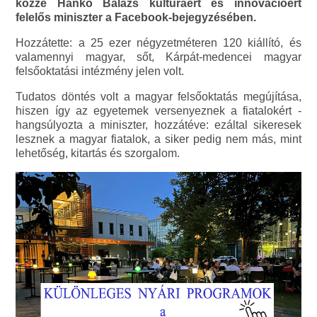
közzé Hankó Balázs kultúráért és innovációért
felelős miniszter a Facebook-bejegyzésében.
Hozzátette: a 25 ezer négyzetméteren 120 kiállító, és
valamennyi magyar, sőt, Kárpát-medencei magyar
felsőoktatási intézmény jelen volt.
Tudatos döntés volt a magyar felsőoktatás megújítása,
hiszen így az egyetemek versenyeznek a fiatalokért -
hangsúlyozta a miniszter, hozzátéve: ezáltal sikeresek
lesznek a magyar fiatalok, a siker pedig nem más, mint
lehetőség, kitartás és szorgalom.