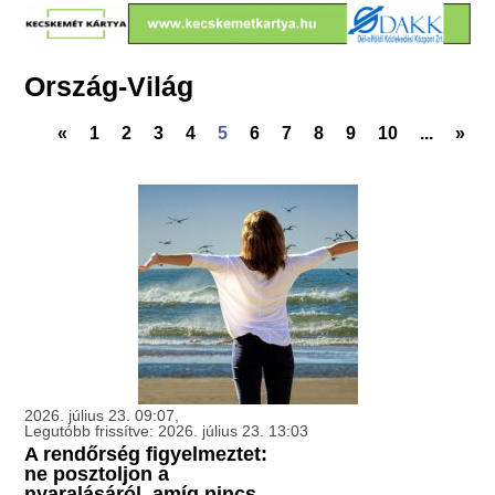
Ország-Világ
«
1
2
3
4
5
6
7
8
9
10
...
»
2026. július 23. 09:07,
Legutóbb frissítve: 2026. július 23. 13:03
A rendőrség figyelmeztet:
ne posztoljon a
nyaralásáról, amíg nincs