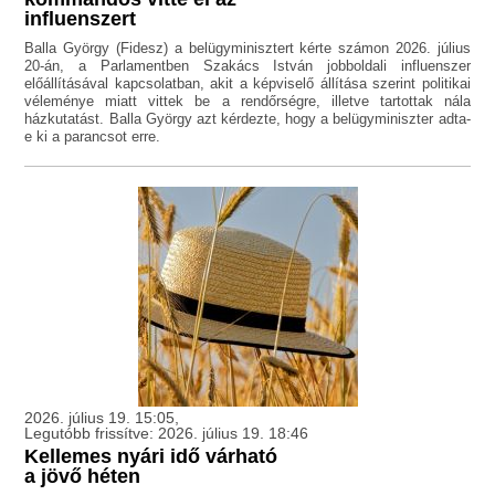
influenszert
Balla György (Fidesz) a belügyminisztert kérte számon 2026. július
20-án, a Parlamentben Szakács István jobboldali influenszer
előállításával kapcsolatban, akit a képviselő állítása szerint politikai
véleménye miatt vittek be a rendőrségre, illetve tartottak nála
házkutatást. Balla György azt kérdezte, hogy a belügyminiszter adta-
e ki a parancsot erre.
2026. július 19. 15:05,
Legutóbb frissítve: 2026. július 19. 18:46
Kellemes nyári idő várható
a jövő héten