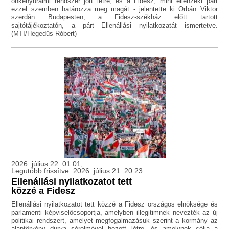
önkényuralmi rendszer jött létre, és a Fidesz, mint ellenzéki párt
ezzel szemben határozza meg magát - jelentette ki Orbán Viktor
szerdán Budapesten, a Fidesz-székház előtt tartott
sajtótájékoztatón, a párt Ellenállási nyilatkozatát ismertetve.
(MTI/Hegedűs Róbert)
2026. július 22. 01:01,
Legutóbb frissítve: 2026. július 21. 20:23
Ellenállási nyilatkozatot tett
közzé a Fidesz
Ellenállási nyilatkozatot tett közzé a Fidesz országos elnöksége és
parlamenti képviselőcsoportja, amelyben illegitimnek nevezték az új
politikai rendszert, amelyet megfogalmazásuk szerint a kormány az
alaptörvény durva sérelmével hozott létre, és amelynek célja a