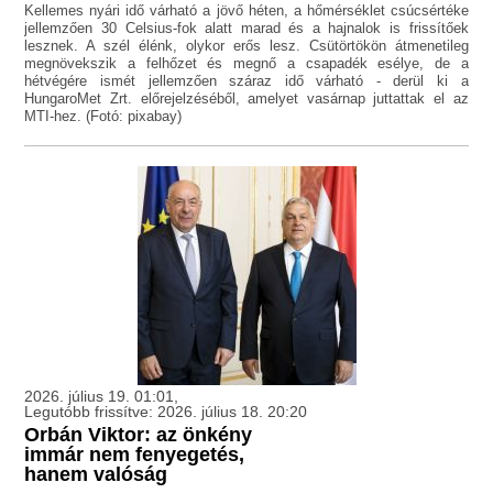
Kellemes nyári idő várható a jövő héten, a hőmérséklet csúcsértéke
jellemzően 30 Celsius-fok alatt marad és a hajnalok is frissítőek
lesznek. A szél élénk, olykor erős lesz. Csütörtökön átmenetileg
megnövekszik a felhőzet és megnő a csapadék esélye, de a
hétvégére ismét jellemzően száraz idő várható - derül ki a
HungaroMet Zrt. előrejelzéséből, amelyet vasárnap juttattak el az
MTI-hez. (Fotó: pixabay)
2026. július 19. 01:01,
Legutóbb frissítve: 2026. július 18. 20:20
Orbán Viktor: az önkény
immár nem fenyegetés,
hanem valóság