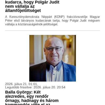
kudarca, hogy Polgár Judit
nem vállalja az
államfőjelöltséget
A Kereszténydemokrata Néppárt (KDNP) frakcióvezetője Magyar
Péter első látványos kudarcának tartja, hogy Polgár Judit mégsem
vállalja a köztársaságielnök-jelöltséget.
2026. július 21. 01:01,
Legutóbb frissítve: 2026. július 20. 20:54
Balla György: Két
alezredes, egy rendőr
őrnagy, hadnagy és három
kommandós vitte el az