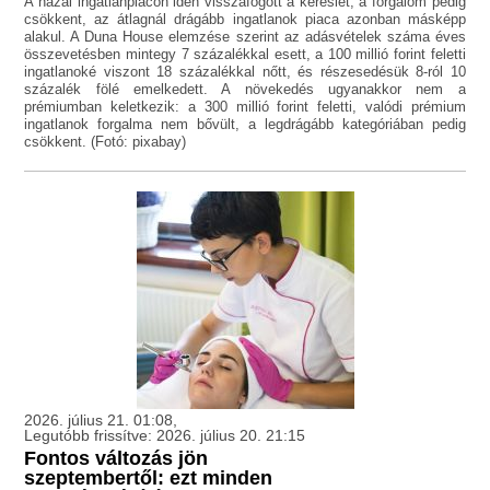
A hazai ingatlanpiacon idén visszafogott a kereslet, a forgalom pedig
csökkent, az átlagnál drágább ingatlanok piaca azonban másképp
alakul. A Duna House elemzése szerint az adásvételek száma éves
összevetésben mintegy 7 százalékkal esett, a 100 millió forint feletti
ingatlanoké viszont 18 százalékkal nőtt, és részesedésük 8-ról 10
százalék fölé emelkedett. A növekedés ugyanakkor nem a
prémiumban keletkezik: a 300 millió forint feletti, valódi prémium
ingatlanok forgalma nem bővült, a legdrágább kategóriában pedig
csökkent. (Fotó: pixabay)
2026. július 21. 01:08,
Legutóbb frissítve: 2026. július 20. 21:15
Fontos változás jön
szeptembertől: ezt minden