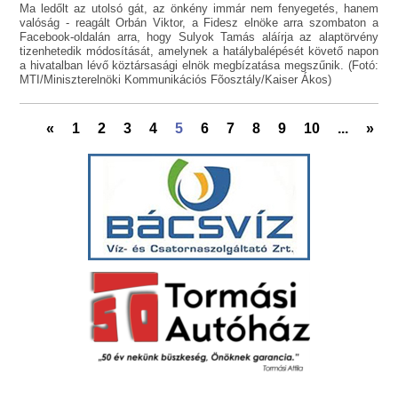
Ma ledőlt az utolsó gát, az önkény immár nem fenyegetés, hanem
valóság - reagált Orbán Viktor, a Fidesz elnöke arra szombaton a
Facebook-oldalán arra, hogy Sulyok Tamás aláírja az alaptörvény
tizenhetedik módosítását, amelynek a hatálybalépését követő napon
a hivatalban lévő köztársasági elnök megbízatása megszűnik. (Fotó:
MTI/Miniszterelnöki Kommunikációs Fõosztály/Kaiser Ákos)
«
1
2
3
4
5
6
7
8
9
10
...
»