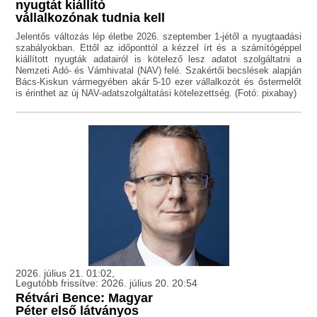
nyugtát kiállító
vállalkozónak tudnia kell
Jelentős változás lép életbe 2026. szeptember 1-jétől a nyugtaadási
szabályokban. Ettől az időponttól a kézzel írt és a számítógéppel
kiállított nyugták adatairól is kötelező lesz adatot szolgáltatni a
Nemzeti Adó- és Vámhivatal (NAV) felé. Szakértői becslések alapján
Bács-Kiskun vármegyében akár 5-10 ezer vállalkozót és őstermelőt
is érinthet az új NAV-adatszolgáltatási kötelezettség. (Fotó: pixabay)
2026. július 21. 01:02,
Legutóbb frissítve: 2026. július 20. 20:54
Rétvári Bence: Magyar
Péter első látványos