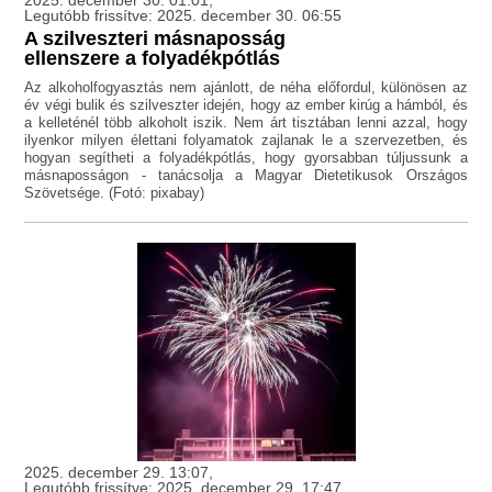
2025. december 30. 01:01,
Legutóbb frissítve: 2025. december 30. 06:55
A szilveszteri másnaposság
ellenszere a folyadékpótlás
Az alkoholfogyasztás nem ajánlott, de néha előfordul, különösen az
év végi bulik és szilveszter idején, hogy az ember kirúg a hámból, és
a kelleténél több alkoholt iszik. Nem árt tisztában lenni azzal, hogy
ilyenkor milyen élettani folyamatok zajlanak le a szervezetben, és
hogyan segítheti a folyadékpótlás, hogy gyorsabban túljussunk a
másnaposságon - tanácsolja a Magyar Dietetikusok Országos
Szövetsége. (Fotó: pixabay)
2025. december 29. 13:07,
Legutóbb frissítve: 2025. december 29. 17:47