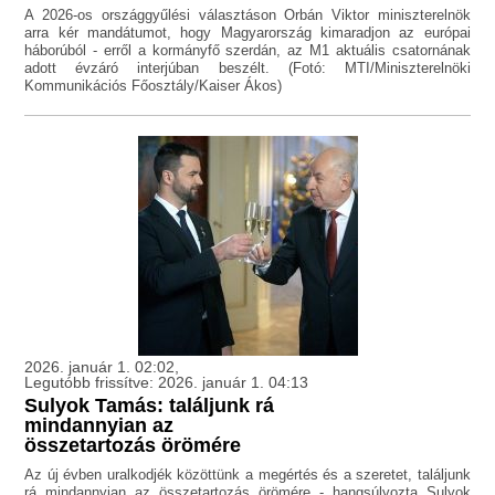
A 2026-os országgyűlési választáson Orbán Viktor miniszterelnök
arra kér mandátumot, hogy Magyarország kimaradjon az európai
háborúból - erről a kormányfő szerdán, az M1 aktuális csatornának
adott évzáró interjúban beszélt. (Fotó: MTI/Miniszterelnöki
Kommunikációs Főosztály/Kaiser Ákos)
2026. január 1. 02:02,
Legutóbb frissítve: 2026. január 1. 04:13
Sulyok Tamás: találjunk rá
mindannyian az
összetartozás örömére
Az új évben uralkodjék közöttünk a megértés és a szeretet, találjunk
rá mindannyian az összetartozás örömére - hangsúlyozta Sulyok