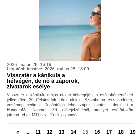
2026. május 28. 16:16,
Legutóbb frissítve: 2026. május 28. 18:09
Visszatér a kánikula a
hétvégén, de nő a záporok,
zivatarok esélye
Visszatér a kánikula május utolsó hétvégéjén, a csúcshőmérséklet
jellemzően 30 Celsius-fok körül alakul. Szombaton északkeleten,
vasárnap pedig a Dunántúlon lehet zápor, zivatar - derül ki a
HungaroMet Nonprofit Zrt. előrejelzéséből, amelyet csütörtökön
juttatott el az MTI-hez. (Fotó: pixabay)
«
...
11
12
13
14
15
16
17
18
19