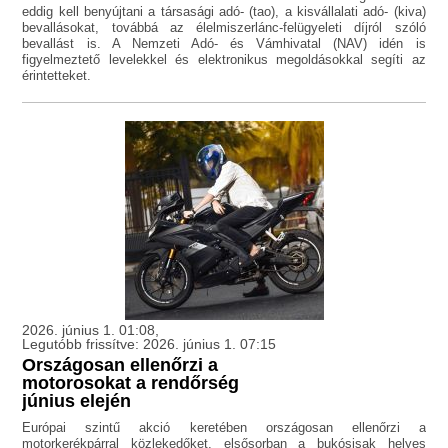
eddig kell benyújtani a társasági adó- (tao), a kisvállalati adó- (kiva)
bevallásokat, továbbá az élelmiszerlánc-felügyeleti díjról szóló
bevallást is. A Nemzeti Adó- és Vámhivatal (NAV) idén is
figyelmeztető levelekkel és elektronikus megoldásokkal segíti az
érintetteket.
2026. június 1. 01:08,
Legutóbb frissítve: 2026. június 1. 07:15
Országosan ellenőrzi a
motorosokat a rendőrség
június elején
Európai szintű akció keretében országosan ellenőrzi a
motorkerékpárral közlekedőket, elsősorban a bukósisak helyes