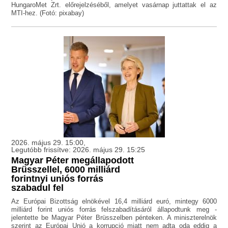
HungaroMet Zrt. előrejelzéséből, amelyet vasárnap juttattak el az
MTI-hez. (Fotó: pixabay)
2026. május 29. 15:00,
Legutóbb frissítve: 2026. május 29. 15:25
Magyar Péter megállapodott
Brüsszellel, 6000 milliárd
forintnyi uniós forrás
szabadul fel
Az Európai Bizottság elnökével 16,4 milliárd euró, mintegy 6000
milliárd forint uniós forrás felszabadításáról állapodtunk meg -
jelentette be Magyar Péter Brüsszelben pénteken. A miniszterelnök
szerint az Európai Unió a korrupció miatt nem adta oda eddig a