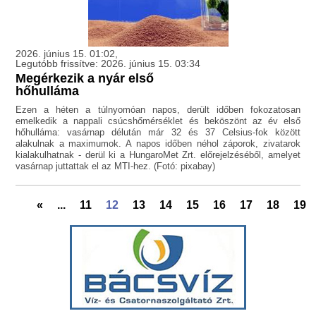
2026. június 15. 01:02,
Legutóbb frissítve: 2026. június 15. 03:34
Megérkezik a nyár első
hőhulláma
Ezen a héten a túlnyomóan napos, derült időben fokozatosan
emelkedik a nappali csúcshőmérséklet és beköszönt az év első
hőhulláma: vasárnap délután már 32 és 37 Celsius-fok között
alakulnak a maximumok. A napos időben néhol záporok, zivatarok
kialakulhatnak - derül ki a HungaroMet Zrt. előrejelzéséből, amelyet
vasárnap juttattak el az MTI-hez. (Fotó: pixabay)
«
...
11
12
13
14
15
16
17
18
19