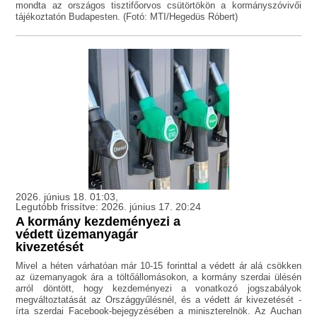
mondta az országos tisztifőorvos csütörtökön a kormányszóvivői
tájékoztatón Budapesten. (Fotó: MTI/Hegedüs Róbert)
2026. június 18. 01:03,
Legutóbb frissítve: 2026. június 17. 20:24
A kormány kezdeményezi a
védett üzemanyagár
kivezetését
Mivel a héten várhatóan már 10-15 forinttal a védett ár alá csökken
az üzemanyagok ára a töltőállomásokon, a kormány szerdai ülésén
arról döntött, hogy kezdeményezi a vonatkozó jogszabályok
megváltoztatását az Országgyűlésnél, és a védett ár kivezetését -
írta szerdai Facebook-bejegyzésében a miniszterelnök. Az Auchan