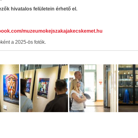
ők hivatalos felületein érhető el.
ebook.com/muzeumokejszakajakecskemet.hu
ént a 2025-ös fotók.