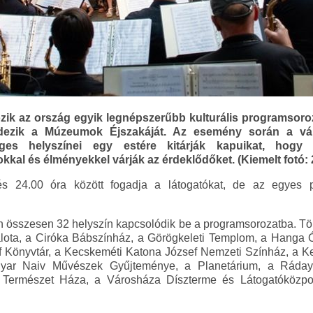
zik az ország egyik legnépszerűbb kulturális programsoroz
ezik a Múzeumok Éjszakáját. Az esemény során a város
ges helyszínei egy estére kitárják kapuikat, hogy
okkal és élményekkel várják az érdeklődőket. (Kiemelt fotó: 
és 24.00 óra között fogadja a látogatókat, de az egyes p
összesen 32 helyszín kapcsolódik be a programsorozatba. Töb
lota, a Ciróka Bábszínház, a Görögkeleti Templom, a Hanga 
f Könyvtár, a Kecskeméti Katona József Nemzeti Színház, a K
gyar Naiv Művészek Gyűjteménye, a Planetárium, a Ráda
Természet Háza, a Városháza Díszterme és Látogatóközpon