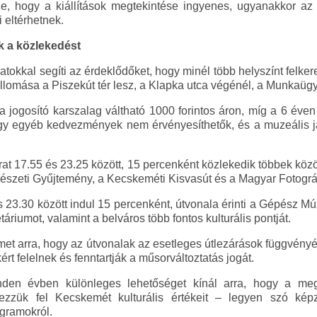
, hogy a kiállítások megtekintése ingyenes, ugyanakkor az
i eltérhetnek.
k a közlekedést
atokkal segíti az érdeklődőket, hogy minél több helyszínt felke
állomása a Piszekút tér lesz, a Klapka utca végénél, a Munkaüg
a jogosító karszalag váltható 1000 forintos áron, míg a 6 éve
hogy egyéb kedvezmények nem érvényesíthetők, és a muzeális
rat 17.55 és 23.25 között, 15 percenként közlekedik többek közö
észeti Gyűjtemény, a Kecskeméti Kisvasút és a Magyar Fotográ
és 23.30 között indul 15 percenként, útvonala érinti a Gépész 
riumot, valamint a belváros több fontos kulturális pontját.
elmet arra, hogy az útvonalak az esetleges útlezárások függvén
rt felelnek és fenntartják a műsorváltoztatás jogát.
en évben különleges lehetőséget kínál arra, hogy a megsz
zzük fel Kecskemét kulturális értékeit – legyen szó képző
gramokról.