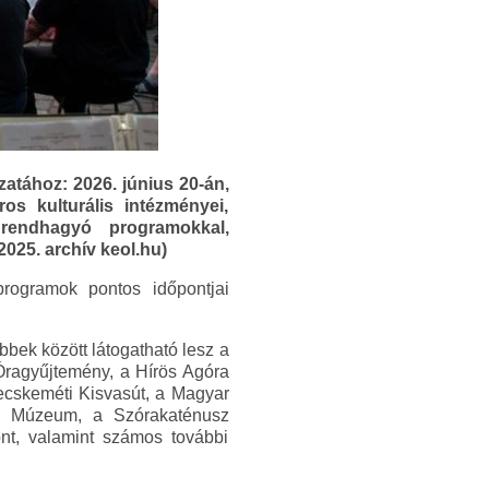
atához: 2026. június 20-án,
 kulturális intézményei,
 rendhagyó programokkal,
2025. archív keol.hu)
rogramok pontos időpontjai
bek között látogatható lesz a
Óragyűjtemény, a Hírös Agóra
ecskeméti Kisvasút, a Magyar
y Múzeum, a Szórakaténusz
t, valamint számos további