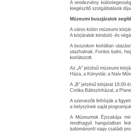
A rendezvény különlegessége
kiegészítő szolgáltatások díja
Múzeumi buszjáratok segíti
A város külön múzeumi körjár
A körjáratok kiinduló- és vég
A buszokon korlátlan utazásr
utazhatnak. Fontos tudni, 
korlátozott.
Az „A” jelzésű múzeumi körjá
Háza, a Könyvtár, a Naív Műv
A „B” jelzésű körjárat 18.00 
Ciróka Bábszínházat, a Planetá
A szervezők felhívják a figy
a helyszínek saját programjuké
A Múzeumok Éjszakája mind
rendhagyó hangulatban fede
tudományról vagy családi pro