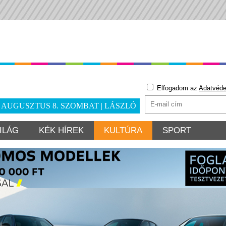
Elfogadom az
Adatvéde
. AUGUSZTUS 8. SZOMBAT | LÁSZLÓ
ILÁG
KÉK HÍREK
KULTÚRA
SPORT