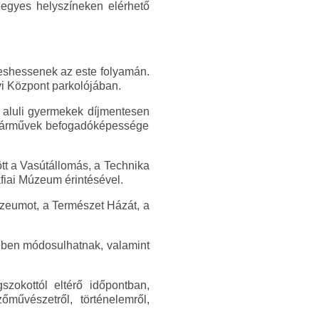
 egyes helyszíneken elérhető
reshessenek az este folyamán.
yi Központ parkolójában.
n aluli gyermekek díjmentesen
 járművek befogadóképessége
tt a Vasútállomás, a Technika
fiai Múzeum érintésével.
Múzeumot, a Természet Házát, a
yében módosulhatnak, valamint
okottól eltérő időpontban,
művészetről, történelemről,