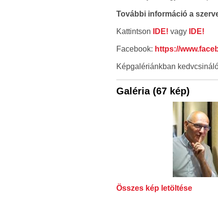
További információ a szervez
Kattintson
IDE!
vagy
IDE!
Facebook:
https://www.fac
Képgalériánkban kedvcsinálók
Galéria (67 kép)
Összes kép letöltése