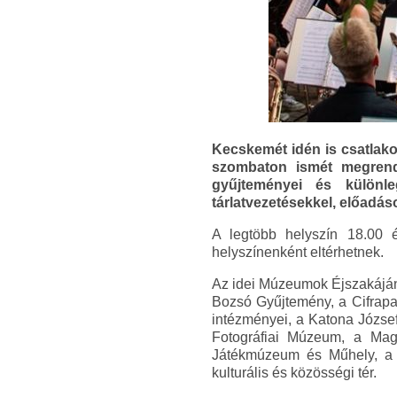
Kecskemét idén is csatlako
szombaton ismét megrend
gyűjteményei és különle
tárlatvezetésekkel, előadás
A legtöbb helyszín 18.00 
helyszínenként eltérhetnek.
Az idei Múzeumok Éjszakáján 
Bozsó Gyűjtemény, a Cifrapa
intézményei, a Katona Józse
Fotográfiai Múzeum, a Ma
Játékmúzeum és Műhely, a 
kulturális és közösségi tér.