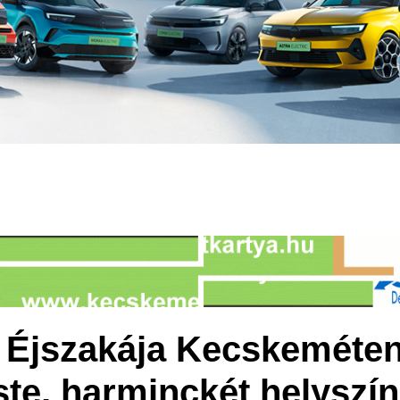
Éjszakája Kecskeméten
ste, harminckét helyszín