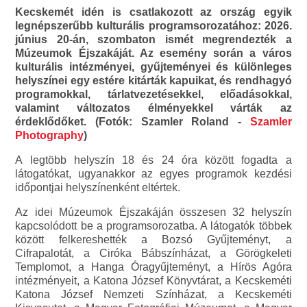
Kecskemét idén is csatlakozott az ország egyik
legnépszerűbb kulturális programsorozatához: 2026.
június 20-án, szombaton ismét megrendezték a
Múzeumok Éjszakáját. Az esemény során a város
kulturális intézményei, gyűjteményei és különleges
helyszínei egy estére kitárták kapuikat, és rendhagyó
programokkal, tárlatvezetésekkel, előadásokkal,
valamint változatos élményekkel várták az
érdeklődőket. (Fotók: Szamler Roland -
Szamler
Photography
)
A legtöbb helyszín 18 és 24 óra között fogadta a
látogatókat, ugyanakkor az egyes programok kezdési
időpontjai helyszínenként eltértek.
Az idei Múzeumok Éjszakáján összesen 32 helyszín
kapcsolódott be a programsorozatba. A látogatók többek
között felkereshették a Bozsó Gyűjteményt, a
Cifrapalotát, a Ciróka Bábszínházat, a Görögkeleti
Templomot, a Hanga Óragyűjteményt, a Hírös Agóra
intézményeit, a Katona József Könyvtárat, a Kecskeméti
Katona József Nemzeti Színházat, a Kecskeméti