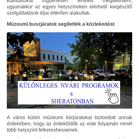
kiállításokat ingyenesen lehetett megtekinteni,
ugyanakkor az egyes helyszíneken elérhető kiegészítő
szolgáltatások díjai eltérően alakultak.
Múzeumi buszjáratok segítették a közlekedést
A város külön múzeumi körjáratokat biztosított annak
érdekében, hogy az érdeklődők az este folyamán minél
több helyszínt felkereshessenek.