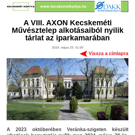
A VIII. AXON Kecskeméti
Művésztelep alkotásaiból nyilik
tárlat az iparkamarában
2024. május 25. 01:00
Vissza a címlapra
A 2023 októberében Veránka-szigeten készült