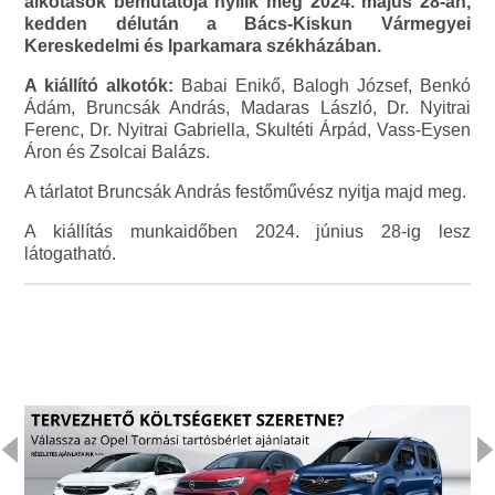
alkotások bemutatója nyílik meg 2024. május 28-án,
kedden délután a Bács-Kiskun Vármegyei
Kereskedelmi és Iparkamara székházában.
A kiállító alkotók:
Babai Enikő, Balogh József, Benkó
Ádám, Bruncsák András, Madaras László, Dr. Nyitrai
Ferenc, Dr. Nyitrai Gabriella, Skultéti Árpád, Vass-Eysen
Áron és Zsolcai Balázs.
A tárlatot Bruncsák András festőművész nyitja majd meg.
A kiállítás munkaidőben 2024. június 28-ig lesz
látogatható.