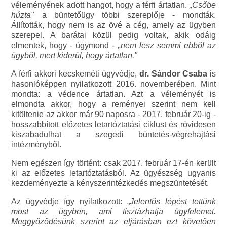
véleményének adott hangot, hogy a férfi ártatlan.
„Csőbe
húzta"
a büntetőügy többi szereplője - mondták.
Állították, hogy nem is az övé a cég, amely az ügyben
szerepel. A barátai közül pedig voltak, akik odáig
elmentek, hogy - úgymond -
„nem lesz semmi ebből az
ügyből, mert kiderül, hogy ártatlan."
A férfi akkori kecskeméti ügyvédje,
dr. Sándor Csaba
is
hasonlóképpen nyilatkozott 2016. novemberében. Mint
mondta: a védence ártatlan. Azt a véleményét is
elmondta akkor, hogy a reményei szerint nem kell
kitöltenie az akkor már 90 naposra - 2017. február 20-ig -
hosszabbított előzetes letartóztatási ciklust és rövidesen
kiszabadulhat a szegedi büntetés-végrehajtási
intézményből.
Nem egészen így történt: csak 2017. február 17-én került
ki az előzetes letartóztatásból. Az ügyészség ugyanis
kezdeményezte a kényszerintézkedés megszüntetését.
Az ügyvédje így nyilatkozott: „
Jelentős lépést tettünk
most az ügyben, ami tisztázhatja ügyfelemet.
Meggyőződésünk szerint az eljárásban ezt követően