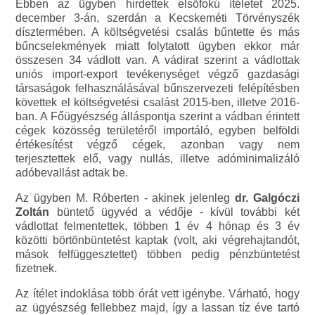
Ebben az ügyben hirdettek elsőfokú ítéletet 2025.
december 3-án, szerdán a Kecskeméti Törvényszék
dísztermében. A költségvetési csalás bűntette és más
bűncselekmények miatt folytatott ügyben ekkor már
összesen 34 vádlott van. A vádirat szerint a vádlottak
uniós import-export tevékenységet végző gazdasági
társaságok felhasználásával bűnszervezeti felépítésben
követtek el költségvetési csalást 2015-ben, illetve 2016-
ban. A Főügyészség álláspontja szerint a vádban érintett
cégek közösség területéről importáló, egyben belföldi
értékesítést végző cégek, azonban vagy nem
terjesztettek elő, vagy nullás, illetve adóminimalizáló
adóbevallást adtak be.
Az ügyben M. Róberten - akinek jelenleg
dr. Galgóczi
Zoltán
büntető ügyvéd a védője - kívül további két
vádlottat felmentettek, többen 1 év 4 hónap és 3 év
közötti börtönbüntetést kaptak (volt, aki végrehajtandót,
mások felfüggesztettet) többen pedig pénzbüntetést
fizetnek.
Az ítélet indoklása több órát vett igénybe. Várható, hogy
az ügyészség fellebbez majd, így a lassan tíz éve tartó