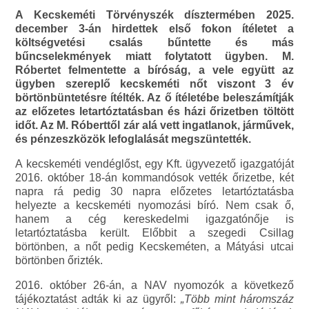
A Kecskeméti Törvényszék dísztermében 2025.
december 3-án hirdettek első fokon ítéletet a
költségvetési csalás bűntette és más
bűncselekmények miatt folytatott ügyben. M.
Róbertet felmentette a bíróság, a vele együtt az
ügyben szereplő kecskeméti nőt viszont 3 év
börtönbüntetésre ítélték. Az ő ítéletébe beleszámítják
az előzetes letartóztatásban és házi őrizetben töltött
időt. Az M. Róberttől zár alá vett ingatlanok, járművek,
és pénzeszközök lefoglalását megszüntették.
A kecskeméti vendéglőst, egy Kft. ügyvezető igazgatóját
2016. október 18-án kommandósok vették őrizetbe, két
napra rá pedig 30 napra előzetes letartóztatásba
helyezte a kecskeméti nyomozási bíró. Nem csak ő,
hanem a cég kereskedelmi igazgatónője is
letartóztatásba került. Előbbit a szegedi Csillag
börtönben, a nőt pedig Kecskeméten, a Mátyási utcai
börtönben őrizték.
2016. október 26-án, a NAV nyomozók a következő
tájékoztatást adták ki az ügyről:
„Több mint háromszáz