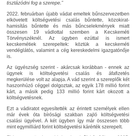
tisztázódni fog a szerepe."
2022. februárban újabb vádat emeltek bűnszervezetben
elkövetett költségvetési csalás bűntette, közokirat-
hamisítás bűntette és más bűncselekmények miatt
összesen 19 vádlottal szemben a Kecskeméti
Törvényszéknél. Az ügyben ezúttal is ismert
kecskemétiek szerepeltek: köztük a kecskeméti
vendéglátós, valamint a cég kereskedelmi igazgatónője
is.
Az ügyészség szerint - akárcsak korábban - ennek az
ügynek is költségvetési csalás és áfafizetés
megkerülése volt az alapja. A vád szerint a szereplők két
haszonhúzó céggel dolgoztak, az egyik 178 millió forint
kárt, a másik pedig 133 millió forint kárt okozott a
költségvetésnek.
Ezt a vádiratot egyesítették az érintett személyek ellen
már évek óta bírósági szakban zajló költségvetési
csalási ügyével. A két ügyben így már összesen több
mint egymilliárd forint költségvetési kárérték szerepelt.