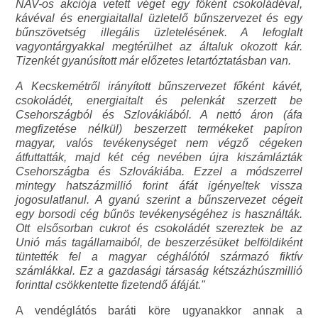
NAV-os akciója vetett véget egy főként csokoládéval,
kávéval és energiaitallal üzletelő bűnszervezet és egy
bűnszövetség illegális üzletelésének. A lefoglalt
vagyontárgyakkal megtérülhet az általuk okozott kár.
Tizenkét gyanúsított már előzetes letartóztatásban van.
A Kecskemétről irányított bűnszervezet főként kávét,
csokoládét, energiaitalt és pelenkát szerzett be
Csehországból és Szlovákiából. A nettó áron (áfa
megfizetése nélkül) beszerzett termékeket papíron
magyar, valós tevékenységet nem végző cégeken
átfuttatták, majd két cég nevében újra kiszámlázták
Csehországba és Szlovákiába. Ezzel a módszerrel
mintegy hatszázmillió forint áfát igényeltek vissza
jogosulatlanul. A gyanú szerint a bűnszervezet cégeit
egy borsodi cég bűnös tevékenységéhez is használták.
Ott elsősorban cukrot és csokoládét szereztek be az
Unió más tagállamaiból, de beszerzésüket belföldiként
tüntették fel a magyar céghálótól származó fiktív
számlákkal. Ez a gazdasági társaság kétszázhúszmillió
forinttal csökkentette fizetendő áfáját."
A vendéglátós baráti köre ugyanakkor annak a