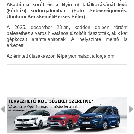
Akadémia körút és a Nyíri út találkozásánál lévő
(kórházi) körforgalomban. (Fotó: Sebességmérés/
Útinform Kecskemét/Berkes Péter)
A 2025. december 23-án, kedden délben történt
balesethez a város hivatásos tűzoltóit riasztották, akik két
gépkocsit áramtalanítottak. A helyszínre mentő is
érkezett.
Az érintett útszakaszon félpályán haladt a forgalom.