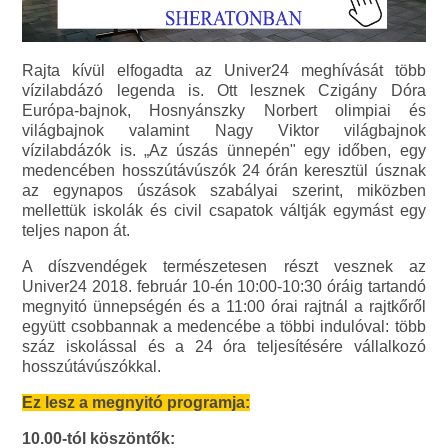
Rajta kívül elfogadta az Univer24 meghívását több
vízilabdázó legenda is. Ott lesznek Czigány Dóra
Európa-bajnok, Hosnyánszky Norbert olimpiai és
világbajnok valamint Nagy Viktor világbajnok
vízilabdázók is. „Az úszás ünnepén" egy időben, egy
medencében hosszútávúszók 24 órán keresztül úsznak
az egynapos úszások szabályai szerint, miközben
mellettük iskolák és civil csapatok váltják egymást egy
teljes napon át.
A díszvendégek természetesen részt vesznek az
Univer24 2018. február 10-én 10:00-10:30 óráig tartandó
megnyitó ünnepségén és a 11:00 órai rajtnál a rajtkőről
együtt csobbannak a medencébe a többi indulóval: több
száz iskolással és a 24 óra teljesítésére vállalkozó
hosszútávúszókkal.
Ez lesz a megnyitó programja:
10.00-tól köszöntők: