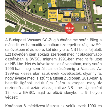
A Budapesti Vasutas SC-Zugló történelme során főleg a
második és harmadik vonalban szerepelt sokáig, az 50-
es években rövid időre, két idényre az NB I-be is feljutott.
Ezt követően igen sokáig szerepelt megint alacsonyabb
osztályban a BVSC, mígnem 1991-ben megint feljutott
az NB I-be. Hét év következett az élvonalban, mely során
1996-ban meg sem állt az ezüstéremig a Vasutas. Az
1999-es kiesés után szűk évek következtek, olyannyira,
hogy évekre meg is szűnt a futball Zuglóban. 2013-ban a
hetedik ligából indult újra útjára a csapat, mely tíz
esztendő alatt aztán visszajutott az NB II-be. Újoncként
13. lett a BVSC, majd az előző idényben a 9. helyen
végzett.
Korábban 6 mérkőzést játszottunk velük, ezek 1990 és