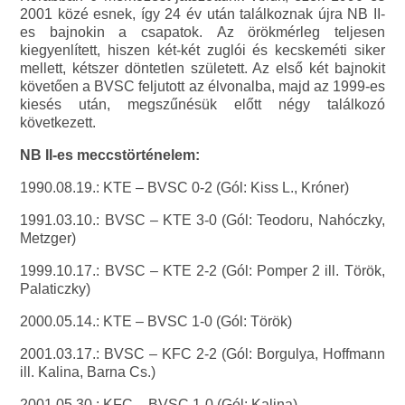
2001 közé esnek, így 24 év után találkoznak újra NB II-
es bajnokin a csapatok. Az örökmérleg teljesen
kiegyenlített, hiszen két-két zuglói és kecskeméti siker
mellett, kétszer döntetlen született. Az első két bajnokit
követően a BVSC feljutott az élvonalba, majd az 1999-es
kiesés után, megszűnésük előtt négy találkozó
következett.
NB II-es meccstörténelem:
1990.08.19.: KTE – BVSC 0-2 (Gól: Kiss L., Króner)
1991.03.10.: BVSC – KTE 3-0 (Gól: Teodoru, Nahóczky,
Metzger)
1999.10.17.: BVSC – KTE 2-2 (Gól: Pomper 2 ill. Török,
Palaticzky)
2000.05.14.: KTE – BVSC 1-0 (Gól: Török)
2001.03.17.: BVSC – KFC 2-2 (Gól: Borgulya, Hoffmann
ill. Kalina, Barna Cs.)
2001.05.30.: KFC – BVSC 1-0 (Gól: Kalina)