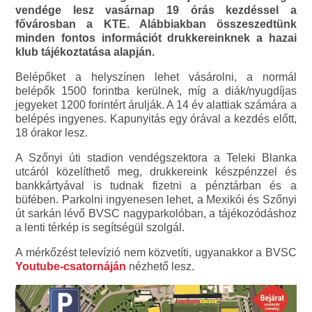
vendége lesz vasárnap 19 órás kezdéssel a
fővárosban a KTE. Alábbiakban összeszedtünk
minden fontos információt drukkereinknek a hazai
klub tájékoztatása alapján.
Belépőket a helyszínen lehet vásárolni, a normál
belépők 1500 forintba kerülnek, míg a diák/nyugdíjas
jegyeket 1200 forintért árulják. A 14 év alattiak számára a
belépés ingyenes. Kapunyitás egy órával a kezdés előtt,
18 órakor lesz.
A Szőnyi úti stadion vendégszektora a Teleki Blanka
utcáról közelíthető meg, drukkereink készpénzzel és
bankkártyával is tudnak fizetni a pénztárban és a
büfében. Parkolni ingyenesen lehet, a Mexikói és Szőnyi
út sarkán lévő BVSC nagyparkolóban, a tájékozódáshoz
a lenti térkép is segítségül szolgál.
A mérkőzést televízió nem közvetíti, ugyanakkor a BVSC
Youtube-csatornáján
nézhető lesz.