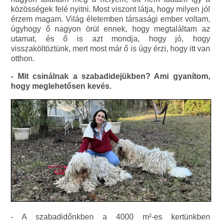
közösségek felé nyitni. Most viszont látja, hogy milyen jól
érzem magam. Világ életemben társasági ember voltam,
úgyhogy ő nagyon örül ennek, hogy megtaláltam az
utamat, és ő is azt mondja, hogy jó, hogy
visszaköltöztünk, mert most már ő is úgy érzi, hogy itt van
otthon.
- Mit csinálnak a szabadidejükben? Ami gyanítom,
hogy meglehetősen kevés.
- A szabadidőnkben a 4000 m²-es kertünkben