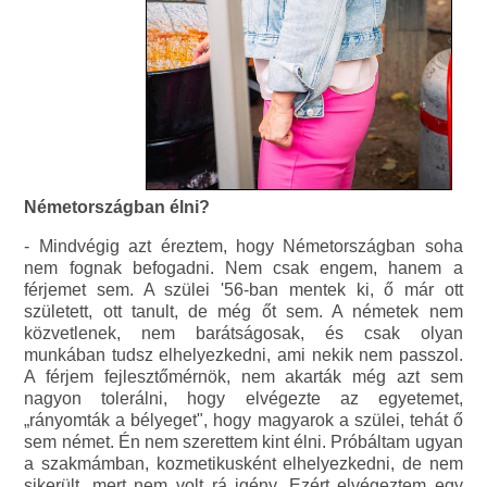
Németországban élni?
- Mindvégig azt éreztem, hogy Németországban soha
nem fognak befogadni. Nem csak engem, hanem a
férjemet sem. A szülei '56-ban mentek ki, ő már ott
született, ott tanult, de még őt sem. A németek nem
közvetlenek, nem barátságosak, és csak olyan
munkában tudsz elhelyezkedni, ami nekik nem passzol.
A férjem fejlesztőmérnök, nem akarták még azt sem
nagyon tolerálni, hogy elvégezte az egyetemet,
„rányomták a bélyeget", hogy magyarok a szülei, tehát ő
sem német. Én nem szerettem kint élni. Próbáltam ugyan
a szakmámban, kozmetikusként elhelyezkedni, de nem
sikerült, mert nem volt rá igény. Ezért elvégeztem egy