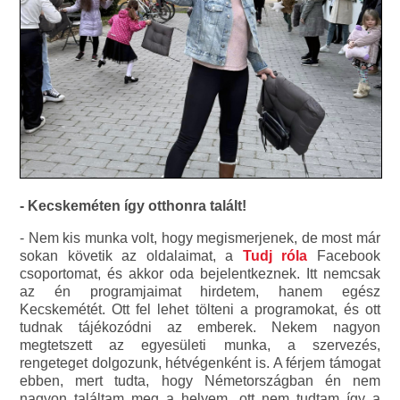
- Kecskeméten így otthonra talált!
- Nem kis munka volt, hogy megismerjenek, de most már
sokan követik az oldalaimat, a
Tudj róla
Facebook
csoportomat, és akkor oda bejelentkeznek. Itt nemcsak
az én programjaimat hirdetem, hanem egész
Kecskemétét. Ott fel lehet tölteni a programokat, és ott
tudnak tájékozódni az emberek. Nekem nagyon
megtetszett az egyesületi munka, a szervezés,
rengeteget dolgozunk, hétvégenként is. A férjem támogat
ebben, mert tudta, hogy Németországban én nem
nagyon találtam meg a helyem, ott nem tudtam így a