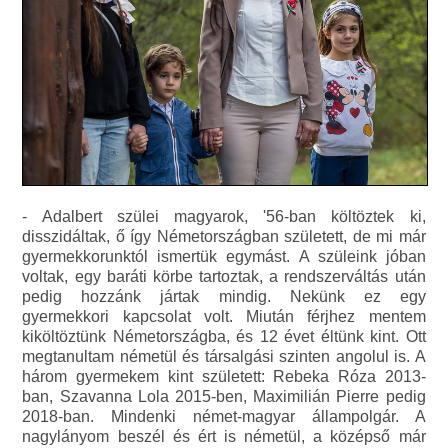
- Adalbert szülei magyarok, '56-ban költöztek ki,
disszidáltak, ő így Németországban született, de mi már
gyermekkorunktól ismertük egymást. A szüleink jóban
voltak, egy baráti körbe tartoztak, a rendszerváltás után
pedig hozzánk jártak mindig. Nekünk ez egy
gyermekkori kapcsolat volt. Miután férjhez mentem
kiköltöztünk Németországba, és 12 évet éltünk kint. Ott
megtanultam németül és társalgási szinten angolul is. A
három gyermekem kint született: Rebeka Róza 2013-
ban, Szavanna Lola 2015-ben, Maximilián Pierre pedig
2018-ban. Mindenki német-magyar állampolgár. A
nagylányom beszél és ért is németül, a középső már