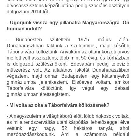
orvosasszisztens képzőt, utána pedig szociális osztályon
dolgoztam 2014-től.
- Ugorjunk vissza egy pillanatra Magyarországra. Ön
honnan indult?
- Budapesten születtem 1975. május 7-én.
Dunaharasztiban laktunk a szüleimmel, majd később
Táborfalvára költöztünk. Anyukám az ottani körzeti orvos
mellett volt asszisztens, több mint 50 évig, és kórházban
is dolgozott szülésznőként. Édesapám pedig televízió
műszerész volt. Az általános iskolát Dunaharasztiban
végeztem, majd onnan Budapesten, egy kéttannyelvű
gimnáziumba jelentkeztem. Elsőéves voltam, amikor
Táborfalvára költöztünk, így végül egy dabasi
gimnáziumban érettségiztem.
- Mi volta az oka a Táborfalvára költözésnek?
- A nagyszüleim a világháború előtt földbirtokosok voltak,
és mi a rendszerváltás utáni kárpótlási lehetőséggel élve
vettünk egy nagy, 52 hektáros tanyát, ahol
mezőgazdászkodtunk. Ami a számomra például