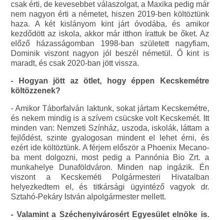
csak érti, de kevesebbet válaszolgat, a Maxika pedig már
nem nagyon érti a németet, hiszen 2019-ben költöztünk
haza. A két kislányom kint járt óvodába, és amikor
kezdődött az iskola, akkor már itthon írattuk be őket. Az
előző házasságomban 1998-ban született nagyfiam,
Dominik viszont nagyon jól beszél németül. Ő kint is
maradt, és csak 2020-ban jött vissza.
- Hogyan jött az ötlet, hogy éppen Kecskemétre
költözzenek?
- Amikor Táborfalván laktunk, sokat jártam Kecskemétre,
és nekem mindig is a szívem csücske volt Kecskemét. Itt
minden van: Nemzeti Színház, uszoda, iskolák, láttam a
fejlődést, szinte gyalogosan mindent el lehet érni, és
ezért ide költöztünk. A férjem először a Phoenix Mecano-
ba ment dolgozni, most pedig a Pannónia Bio Zrt. a
munkahelye Dunaföldváron. Minden nap ingázik. Én
viszont a Kecskeméti Polgármesteri Hivatalban
helyezkedtem el, és titkársági ügyintéző vagyok dr.
Sztahó-Pekáry István alpolgármester mellett.
- Valamint a Széchenyivárosért Egyesület elnöke is.