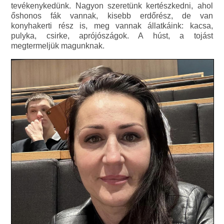
tevékenykedünk. Nagyon szeretünk kertészkedni, ahol
őshonos fák vannak, kisebb erdőrész, de van
konyhakerti rész is, meg vannak állatkáink: kacsa,
pulyka, csirke, aprójószágok. A húst, a tojást
megtermeljük magunknak.