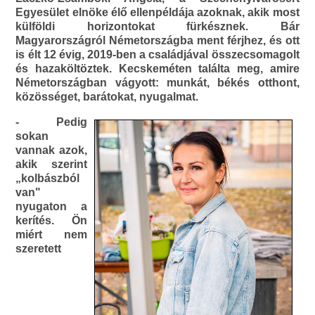
Egyesület elnöke élő ellenpéldája azoknak, akik most
külföldi horizontokat fürkésznek. Bár
Magyarországról Németországba ment férjhez, és ott
is élt 12 évig, 2019-ben a családjával összecsomagolt
és hazaköltöztek. Kecskeméten találta meg, amire
Németországban vágyott: munkát, békés otthont,
közösséget, barátokat, nyugalmat.
- Pedig
sokan
vannak azok,
akik szerint
„kolbászból
van"
nyugaton a
kerítés. Ön
miért nem
szeretett