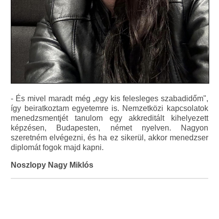
- És mivel maradt még „egy kis felesleges szabadidőm",
így beiratkoztam egyetemre is. Nemzetközi kapcsolatok
menedzsmentjét tanulom egy akkreditált kihelyezett
képzésen, Budapesten, német nyelven. Nagyon
szeretném elvégezni, és ha ez sikerül, akkor menedzser
diplomát fogok majd kapni.
Noszlopy Nagy Miklós