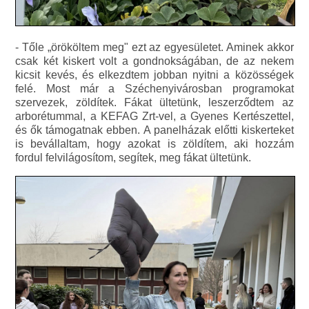
- Tőle „örököltem meg" ezt az egyesületet. Aminek akkor
csak két kiskert volt a gondnokságában, de az nekem
kicsit kevés, és elkezdtem jobban nyitni a közösségek
felé. Most már a Széchenyivárosban programokat
szervezek, zöldítek. Fákat ültetünk, leszerződtem az
arborétummal, a KEFAG Zrt-vel, a Gyenes Kertészettel,
és ők támogatnak ebben. A panelházak előtti kiskerteket
is bevállaltam, hogy azokat is zöldítem, aki hozzám
fordul felvilágosítom, segítek, meg fákat ültetünk.