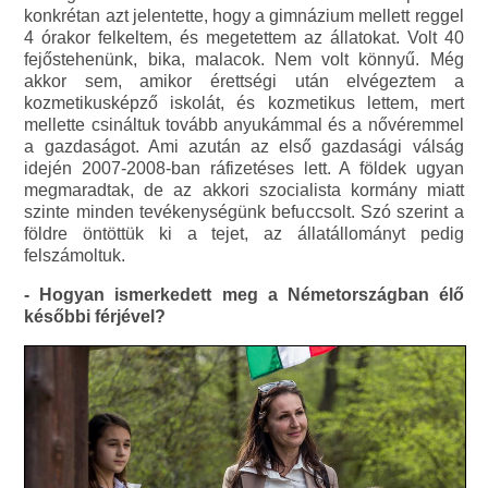
konkrétan azt jelentette, hogy a gimnázium mellett reggel
4 órakor felkeltem, és megetettem az állatokat. Volt 40
fejőstehenünk, bika, malacok. Nem volt könnyű. Még
akkor sem, amikor érettségi után elvégeztem a
kozmetikusképző iskolát, és kozmetikus lettem, mert
mellette csináltuk tovább anyukámmal és a nővéremmel
a gazdaságot. Ami azután az első gazdasági válság
idején 2007-2008-ban ráfizetéses lett. A földek ugyan
megmaradtak, de az akkori szocialista kormány miatt
szinte minden tevékenységünk befuccsolt. Szó szerint a
földre öntöttük ki a tejet, az állatállományt pedig
felszámoltuk.
- Hogyan ismerkedett meg a Németországban élő
későbbi férjével?