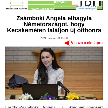
Zsámboki Angéla elhagyta
Németországot, hogy
Kecskeméten találjon új otthonra
2024. március 20. 08:08
Vissza a címlapra
Laczkó-Zsámboki Angéla, a Széchenyivárosért