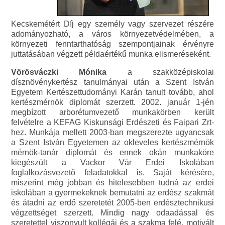
Kecskemétért Díj egy személy vagy szervezet részére
adományozható, a város környezetvédelmében, a
környezeti fenntarthatóság szempontjainak érvényre
juttatásában végzett példaértékű munka elismeréseként.
Vörösváczki Mónika
a szakközépiskolai
dísznövénykertész tanulmányai után a Szent István
Egyetem Kertészettudományi Karán tanult tovább, ahol
kertészmérnök diplomát szerzett. 2002. január 1-jén
megbízott arborétumvezető munkakörben került
felvételre a KEFAG Kiskunsági Erdészeti és Faipari Zrt-
hez. Munkája mellett 2003-ban megszerezte ugyancsak
a Szent István Egyetemen az okleveles kertészmérnök
mérnök-tanár diplomát és ennek okán munkaköre
kiegészült a Vackor Vár Erdei Iskolában
foglalkozásvezető feladatokkal is. Saját kérésére,
miszerint még jobban és hitelesebben tudná az erdei
iskolában a gyermekeknek bemutatni az erdész szakmát
és átadni az erdő szeretetét 2005-ben erdésztechnikusi
végzettséget szerzett. Mindig nagy odaadással és
szeretettel viszonyult kollégái és a szakma felé, motivált