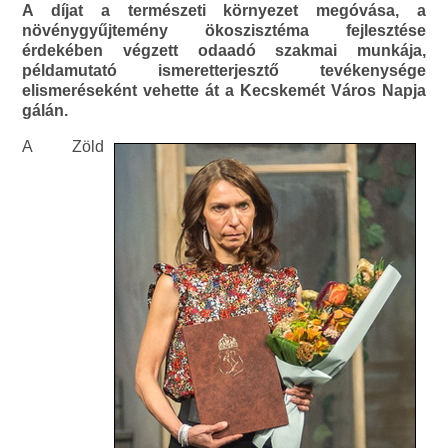
A díjat a természeti környezet megóvása, a
növénygyűjtemény ökoszisztéma fejlesztése
érdekében végzett odaadó szakmai munkája,
példamutató ismeretterjesztő tevékenysége
elismeréseként vehette át a Kecskemét Város Napja
gálán.
A Zöld