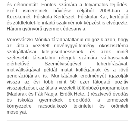
és célorientált. Fontos számára a folyamatos fejlődés,
ezért ismeretinek bővítése céljából 2008-ban a
Kecskeméti Főiskola Kertészeti Főiskolai Kar, kertépítő
és zöldfelület-fenntartó szakmérnök képzést is elvégezte.
Három gyönyörű gyermek édesanyja.
Vörösváczki Mónika fáradhatatlanul dolgozik azon, hogy
az általa vezetett növénygyűjtemény ökoszisztéma
szolgáltatásai kiteljesedhessenek, és azok minél
szélesebb társadalmi rétegek számára válhassanak
elérhetővé. Személyiségével, teherbírásával,
motiváltságával példát mutat kollégáinak és a jövő
generációjának is. Munkájának eredményét igazolják
vissza az évi több mint 50 ezer látogató pozitív
visszajelzései, az általa vezetett különböző programokon
(Madarak és Fák Napja, Erdők Hete...) résztvevő óvodás
és iskolás gyermekek érdeklődő, a természeti
környezetre rácsodálkozó tekintetei és örömteli
mosolyai.