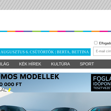
Elfogad
. AUGUSZTUS 6. CSÜTÖRTÖK | BERTA, BETTINA
ILÁG
KÉK HÍREK
KULTÚRA
SPORT