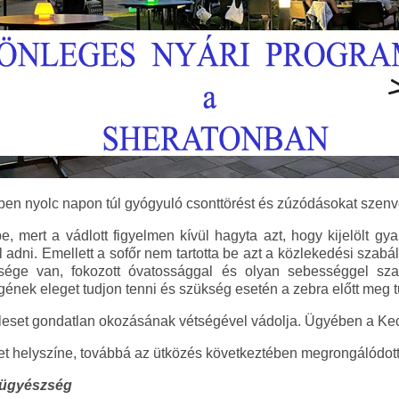
ében nyolc napon túl gyógyuló csonttörést és zúzódásokat szenv
be, mert a vádlott figyelmen kívül hagyta azt, hogy kijelölt gy
adni. Emellett a sofőr nem tartotta be azt a közlekedési szabály
sége van, fokozott óvatossággal és olyan sebességgel sza
ének eleget tudjon tenni és szükség esetén a zebra előtt meg tu
leset gondatlan okozásának vétségével vádolja. Ügyében a Kec
set helyszíne, továbbá az ütközés következtében megrongálódott
őügyészség