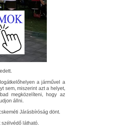
edett.
alogátkelőhelyen a járművel a
t sem, miszerint azt a helyet,
bad megközelíteni, hogy az
djon állni.
skeméti Járásbíróság dönt.
 szélvédő látható.