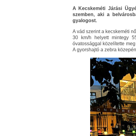
A Kecskeméti Járási Ügyé
szemben, aki a belvárosb
gyalogost.
A vád szerint a kecskeméti n
30 km/h helyett mintegy 55
óvatossággal közelítette meg 
A gyorshajtó a zebra közepén e