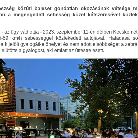
szség közúti baleset gondatlan okozásának vétsége mi
an a megengedett sebesség közel kétszeresével közlek
ő - az ügy vádlottja - 2023. szeptember 11-én délben Kecskem
-59 km/h sebességgel közlekedett autójával. Haladása so
a kijelölt gyalogátkelőhelyet és nem adott elsőbbséget a zebrá
lütötte a gyalogost, aki emiatt az úttestre esett.