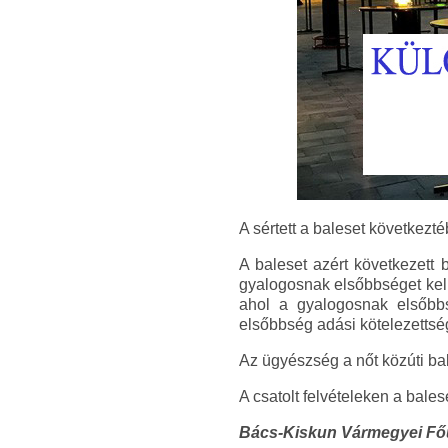
A sértett a baleset következt
A baleset azért következett 
gyalogosnak elsőbbséget kell 
ahol a gyalogosnak elsőbb
elsőbbség adási kötelezettség
Az ügyészség a nőt közúti ba
A csatolt felvételeken a bale
Bács-Kiskun Vármegyei F