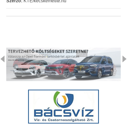
Szerző:
KTE/kecskemetite.hu