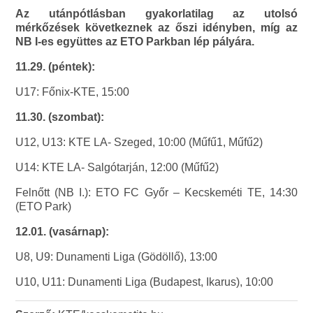
Az utánpótlásban gyakorlatilag az utolsó
mérkőzések következnek az őszi idényben, míg az
NB I-es együttes az ETO Parkban lép pályára.
11.29. (péntek):
U17: Főnix-KTE, 15:00
11.30. (szombat):
U12, U13: KTE LA- Szeged, 10:00 (Műfű1, Műfű2)
U14: KTE LA- Salgótarján, 12:00 (Műfű2)
Felnőtt (NB I.): ETO FC Győr – Kecskeméti TE, 14:30
(ETO Park)
12.01. (vasárnap):
U8, U9: Dunamenti Liga (Gödöllő), 13:00
U10, U11: Dunamenti Liga (Budapest, Ikarus), 10:00