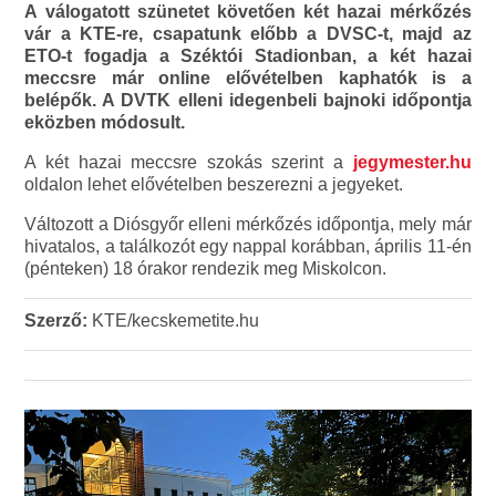
A válogatott szünetet követően két hazai mérkőzés
vár a KTE-re, csapatunk előbb a DVSC-t, majd az
ETO-t fogadja a Széktói Stadionban, a két hazai
meccsre már online elővételben kaphatók is a
belépők. A DVTK elleni idegenbeli bajnoki időpontja
eközben módosult.
A két hazai meccsre szokás szerint a
jegymester.hu
oldalon lehet elővételben beszerezni a jegyeket.
Változott a Diósgyőr elleni mérkőzés időpontja, mely már
hivatalos, a találkozót egy nappal korábban, április 11-én
(pénteken) 18 órakor rendezik meg Miskolcon.
Szerző:
KTE/kecskemetite.hu