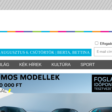
Elfogad
. AUGUSZTUS 6. CSÜTÖRTÖK | BERTA, BETTINA
ILÁG
KÉK HÍREK
KULTÚRA
SPORT