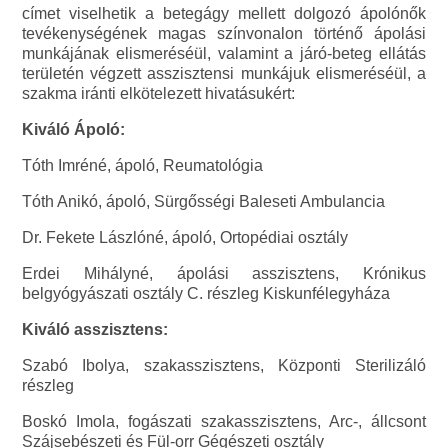
címet viselhetik a betegágy mellett dolgozó ápolónők
tevékenységének magas színvonalon történő ápolási
munkájának elismeréséül, valamint a járó-beteg ellátás
területén végzett asszisztensi munkájuk elismeréséül, a
szakma iránti elkötelezett hivatásukért:
Kiváló Ápoló:
Tóth Imréné, ápoló, Reumatológia
Tóth Anikó, ápoló, Sürgősségi Baleseti Ambulancia
Dr. Fekete Lászlóné, ápoló, Ortopédiai osztály
Erdei Mihályné, ápolási asszisztens, Krónikus
belgyógyászati osztály C. részleg Kiskunfélegyháza
Kiváló asszisztens:
Szabó Ibolya, szakasszisztens, Központi Sterilizáló
részleg
Boskó Imola, fogászati szakasszisztens, Arc-, állcsont
Szájsebészeti és Fül-orr Gégészeti osztály