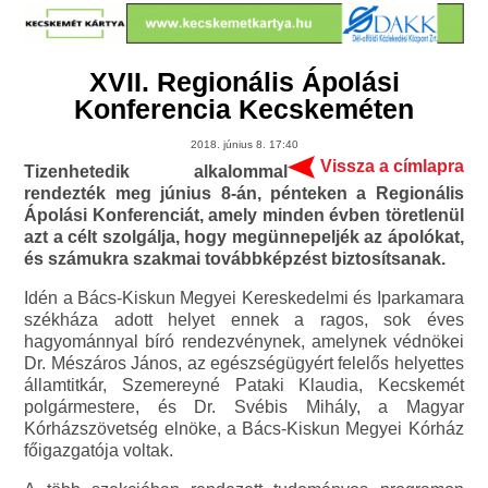
XVII. Regionális Ápolási
Konferencia Kecskeméten
2018. június 8. 17:40
Vissza a címlapra
Tizenhetedik alkalommal
rendezték meg június 8-án, pénteken a Regionális
Ápolási Konferenciát, amely minden évben töretlenül
azt a célt szolgálja, hogy megünnepeljék az ápolókat,
és számukra szakmai továbbképzést biztosítsanak.
Idén a Bács-Kiskun Megyei Kereskedelmi és Iparkamara
székháza adott helyet ennek a ragos, sok éves
hagyománnyal bíró rendezvénynek, amelynek védnökei
Dr. Mészáros János, az egészségügyért felelős helyettes
államtitkár, Szemereyné Pataki Klaudia, Kecskemét
polgármestere, és Dr. Svébis Mihály, a Magyar
Kórházszövetség elnöke, a Bács-Kiskun Megyei Kórház
főigazgatója voltak.