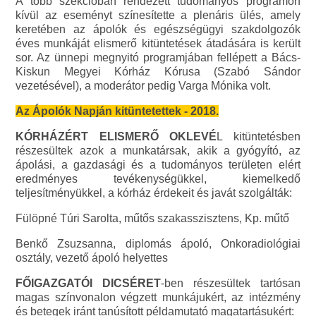
A több szekcióban rendezett tudományos programon
kívül az eseményt színesítette a plenáris ülés, amely
keretében az ápolók és egészségügyi szakdolgozók
éves munkáját elismerő kitüntetések átadására is került
sor. Az ünnepi megnyitó programjában fellépett a Bács-
Kiskun Megyei Kórház Kórusa (Szabó Sándor
vezetésével), a moderátor pedig Varga Mónika volt.
Az Ápolók Napján kitüntetettek - 2018.
KÓRHÁZÉRT ELISMERŐ OKLEVÉ
L kitüntetésben
részesültek azok a munkatársak, akik a gyógyító, az
ápolási, a gazdasági és a tudományos területen elért
eredményes tevékenységükkel, kiemelkedő
teljesítményükkel, a kórház érdekeit és javát szolgálták:
Fülöpné Túri Sarolta, műtős szakasszisztens, Kp. műtő
Benkő Zsuzsanna, diplomás ápoló, Onkoradiológiai
osztály, vezető ápoló helyettes
FŐIGAZGATÓI DICSÉRET
-ben részesültek tartósan
magas színvonalon végzett munkájukért, az intézmény
és betegek iránt tanúsított példamutató magatartásukért: