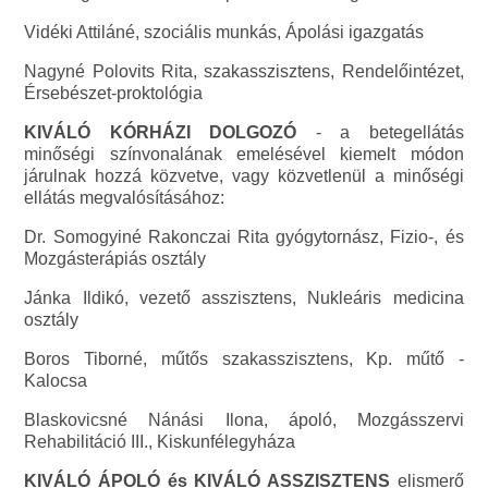
Vidéki Attiláné, szociális munkás, Ápolási igazgatás
Nagyné Polovits Rita, szakasszisztens, Rendelőintézet,
Érsebészet-proktológia
KIVÁLÓ KÓRHÁZI DOLGOZÓ
- a betegellátás
minőségi színvonalának emelésével kiemelt módon
járulnak hozzá közvetve, vagy közvetlenül a minőségi
ellátás megvalósításához:
Dr. Somogyiné Rakonczai Rita gyógytornász, Fizio-, és
Mozgásterápiás osztály
Jánka Ildikó, vezető asszisztens, Nukleáris medicina
osztály
Boros Tiborné, műtős szakasszisztens, Kp. műtő -
Kalocsa
Blaskovicsné Nánási Ilona, ápoló, Mozgásszervi
Rehabilitáció III., Kiskunfélegyháza
KIVÁLÓ ÁPOLÓ és KIVÁLÓ ASSZISZTENS
elismerő