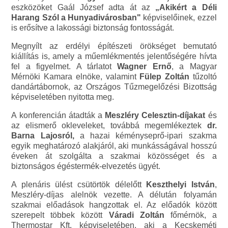
eszközöket Gaál József adta át az
„Akikért a Déli
Harang Szól a Hunyadivárosban"
képviselőinek, ezzel
is erősítve a lakossági biztonság fontosságát.
Megnyílt az erdélyi építészeti örökséget bemutató
kiállítás is, amely a műemlékmentés jelentőségére hívta
fel a figyelmet. A tárlatot
Wagner Ernő
, a Magyar
Mérnöki Kamara elnöke, valamint
Fülep Zoltán
tűzoltó
dandártábornok, az Országos Tűzmegelőzési Bizottság
képviseletében nyitotta meg.
A konferencián átadták a
Meszléry Celesztin-díjakat
és
az elismerő okleveleket, továbbá megemlékeztek
dr.
Barna Lajosról,
a hazai kéményseprő-ipari szakma
egyik meghatározó alakjáról, aki munkásságával hosszú
éveken át szolgálta a szakmai közösséget és a
biztonságos égéstermék-elvezetés ügyét.
A plenáris ülést csütörtök délelőtt
Keszthelyi István
,
Meszléry-díjas alelnök vezette. A délután folyamán
szakmai előadások hangzottak el. Az előadók között
szerepelt többek között
Váradi Zoltán
főmérnök, a
Thermostar Kft. képviseletében, aki a Kecskeméti