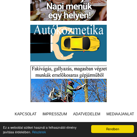
KAPCSOLAT
IMPRESSZUM
ADATVÉDELEM
MÉDIAAJÁNLAT
Ez a weboldal sütiket használ a felhasználói élmény
Rendben
javítása érdekében.
Részletek
Készítette:
Raster Studio