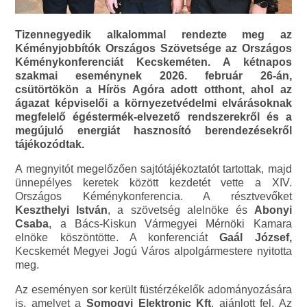
Tizennegyedik alkalommal rendezte meg az
Kéményjobbítók Országos Szövetsége az Országos
Kéménykonferenciát Kecskeméten. A kétnapos
szakmai eseménynek 2026. február 26-án,
csütörtökön a Hírös Agóra adott otthont, ahol az
ágazat képviselői a környezetvédelmi elvárásoknak
megfelelő égéstermék-elvezető rendszerekről és a
megújuló energiát hasznosító berendezésekről
tájékozódtak.
A megnyitót megelőzően sajtótájékoztatót tartottak, majd
ünnepélyes keretek között kezdetét vette a XIV.
Országos Kéménykonferencia. A résztvevőket
Keszthelyi István
, a szövetség alelnöke és
Abonyi
Csaba
, a Bács-Kiskun Vármegyei Mérnöki Kamara
elnöke köszöntötte. A konferenciát
Gaál József,
Kecskemét Megyei Jogú Város alpolgármestere nyitotta
meg.
Az eseményen sor került füstérzékelők adományozására
is, amelyet a
Somogyi Elektronic Kft
. ajánlott fel. Az