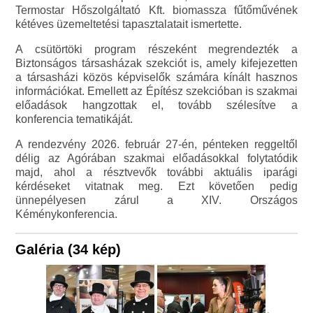
Termostar Hőszolgáltató Kft. biomassza fűtőművének
kétéves üzemeltetési tapasztalatait ismertette.
A csütörtöki program részeként megrendezték a
Biztonságos társasházak szekciót is, amely kifejezetten
a társasházi közös képviselők számára kínált hasznos
információkat. Emellett az Építész szekcióban is szakmai
előadások hangzottak el, tovább szélesítve a
konferencia tematikáját.
A rendezvény 2026. február 27-én, pénteken reggeltől
délig az Agórában szakmai előadásokkal folytatódik
majd, ahol a résztvevők további aktuális iparági
kérdéseket vitatnak meg. Ezt követően pedig
ünnepélyesen zárul a XIV. Országos
Kéménykonferencia.
Galéria (34 kép)